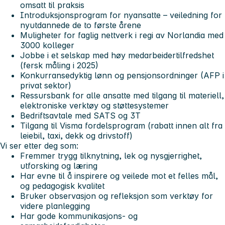
omsatt til praksis
Introduksjonsprogram for nyansatte – veiledning for
nyutdannede de to første årene
Muligheter for faglig nettverk i regi av Norlandia med
3000 kolleger
Jobbe i et selskap med høy medarbeidertilfredshet
(fersk måling i 2025)
Konkurransedyktig lønn og pensjonsordninger (AFP i
privat sektor)
Ressursbank for alle ansatte med tilgang til materiell,
elektroniske verktøy og støttesystemer
Bedriftsavtale med SATS og 3T
Tilgang til Visma fordelsprogram (rabatt innen alt fra
leiebil, taxi, dekk og drivstoff)
Vi ser etter deg som:
Fremmer trygg tilknytning, lek og nysgjerrighet,
utforsking og læring
Har evne til å inspirere og veilede mot et felles mål,
og pedagogisk kvalitet
Bruker observasjon og refleksjon som verktøy for
videre planlegging
Har gode kommunikasjons- og