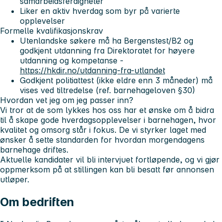
samarbeidsferdigheter
Liker en aktiv hverdag som byr på varierte
opplevelser
Formelle kvalifikasjonskrav
Utenlandske søkere må ha Bergenstest/B2 og
godkjent utdanning fra Direktoratet for høyere
utdanning og kompetanse -
https://hkdir.no/utdanning-fra-utlandet
Godkjent politiattest (ikke eldre enn 3 måneder) må
vises ved tiltredelse (ref. barnehageloven §30)
Hvordan vet jeg om jeg passer inn?
Vi tror at de som lykkes hos oss har et ønske om å bidra
til å skape gode hverdagsopplevelser i barnehagen, hvor
kvalitet og omsorg står i fokus. De vi styrker laget med
ønsker å sette standarden for hvordan morgendagens
barnehage driftes.
Aktuelle kandidater vil bli intervjuet fortløpende, og vi gjør
oppmerksom på at stillingen kan bli besatt før annonsen
utløper.
Om bedriften