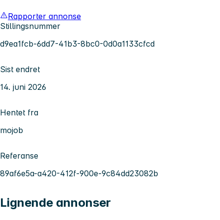
Rapporter annonse
Stillingsnummer
d9ea1fcb-6dd7-41b3-8bc0-0d0a1133cfcd
Sist endret
14. juni 2026
Hentet fra
mojob
Referanse
89af6e5a-a420-412f-900e-9c84dd23082b
Lignende annonser