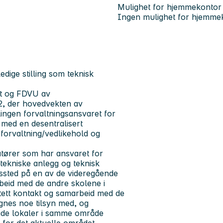
Mulighet for hjemmekontor
Ingen mulighet for hjemme
dige stilling som teknisk
et og FDVU av
, der hovedvekten av
lingen forvaltningsansvaret for
 med en desentralisert
 forvaltning/vedlikehold og
atører som har ansvaret for
 tekniske anlegg og teknisk
idssted på en av de videregående
beid med de andre skolene i
tett kontakt og samarbeid med de
gnes noe tilsyn med, og
eide lokaler i samme område