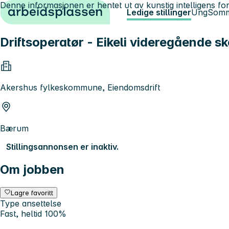
Denne informasjonen er hentet ut av kunstig intelligens for
Hopp til innhold
Ledige stillinger
Ung
Somm
Driftsoperatør - Eikeli videregående sk
Akershus fylkeskommune, Eiendomsdrift
Bærum
Stillingsannonsen er inaktiv.
Om jobben
Lagre favoritt
Type ansettelse
Fast, heltid 100%