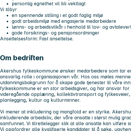
personlig egnethet vil bli vektlagt
Vi tilbyr
en spennende stilling i et godt faglig miljø
godt arbeidsmiljø med engasjerte medarbeidere
lønns- og arbeidsvilkår i henhold til lov- og avtalever
gode forsikrings- og pensjonsordninger
Ansettelsesform: Fast ansettelse.
Om bedriften
Akershus fylkeskommune ønsker medarbeidere som tar en ak
ansvarlig rolle i organisasjonen vår. Hos oss møtes menn
utdanningsbakgrunn for å skape gode tjenester til våre i
fylkeskommune er en stor arbeidsgiver, og har ansvar fo
videregående opplæring, kollektivtransport og fylkesveier,
planlegging, kultur og kulturminner.
Vi mener at inkludering og mangfold er en styrke. Akersh
inkluderende arbeidsliv, der våre ansatte i størst mulig gra
samfunnet. Vi tilrettelegger slik at alle ansatte kan utføre s
Vi oppfordrer alle kvalifiserte kandidater til å søke, uavhen