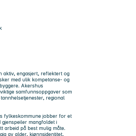
k
tiv, engasjert, reflektert og
esker med ulik kompetanse- og
nnbyggere. Akershus
r viktige samfunnsoppgaver som
 tannhelsetjenester, regional
us fylkeskommune jobber for et
d gjenspeiler mangfoldet i
itt arbeid på best mulig måte.
gig av alder, kjønnsidentitet,