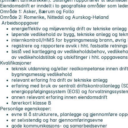
(primært tannklinikker). Stillingen rapporterer til teamlede
Eiendomsdrift er inndelt i to geografiske områder som lede
Område 1: Asker, Bærum og Follo
Område 2: Romerike, Nittedal og Aurskog-Høland
Arbeidsoppgaver
energieffektiv og miljøvennlig drift av tekniske anlegg
løpende vedlikehold av bygg, tekniske anlegg og tekni
internkontroll/HMS for bygningsmessig brann, øvrig 
registrere og rapportere avvik i hht. fastsatte retningsl
bistå ved kartlegging av vedlikeholdsbehov, vedlikeh
av vedlikeholdstiltak og utskiftinger i hht. oppgavean
Kvalifikasjoner
teknisk utdanning og/eller realkompetanse innen drif
bygningsmessig vedlikehold
relevant erfaring fra drift av tekniske anlegg
erfaring med bruk av sentralt driftskontrollanlegg (
energioppfølgingssystem (EOS) og forvaltningssyste
annen relevant erfaring innen eiendomsdrift
førerkort klasse B
Personlige egenskaper:
evne til å strukturere, planlegge og gjennomføre op
er selvstendig og har gjennomføringsevne
gode kommunikasjons- og samarbeidsevner