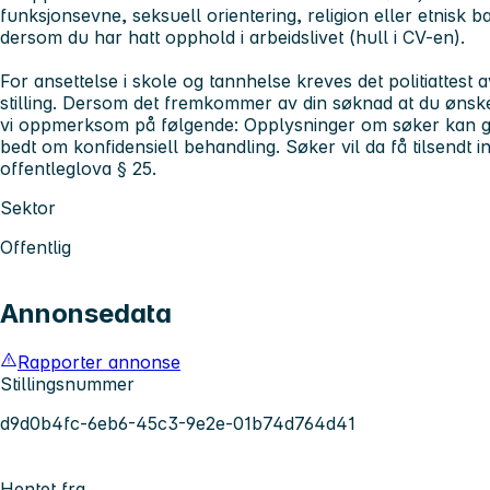
funksjonsevne, seksuell orientering, religion eller etnisk 
dersom du har hatt opphold i arbeidslivet (hull i CV-en).
For ansettelse i skole og tannhelse kreves det politiattest 
stilling. Dersom det fremkommer av din søknad at du ønske
vi oppmerksom på følgende: Opplysninger om søker kan gj
bedt om konfidensiell behandling. Søker vil da få tilsendt i
offentleglova § 25.
Sektor
Offentlig
Annonsedata
Rapporter annonse
Stillingsnummer
d9d0b4fc-6eb6-45c3-9e2e-01b74d764d41
Hentet fra