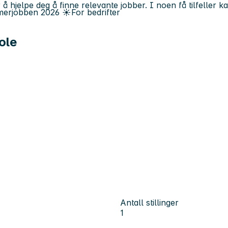
 å hjelpe deg å finne relevante jobber. I noen få tilfeller 
erjobben
2026
☀️
For bedrifter
ole
Antall stillinger
1