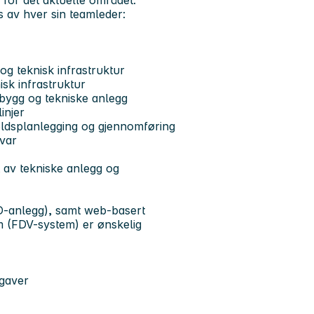
r for det aktuelle området.
s av hver sin teamleder:
 og teknisk infrastruktur
sk infrastruktur
bygg og tekniske anlegg
injer
oldsplanlegging og gjennomføring
svar
t av tekniske anlegg og
SD-anlegg), samt web-basert
m (FDV-system) er ønskelig
pgaver