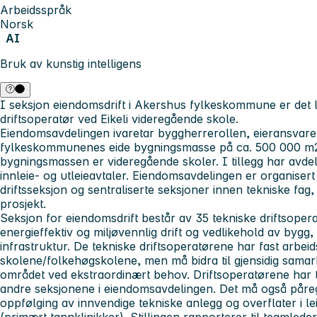
Arbeidsspråk
Norsk
AI
Bruk av kunstig intelligens
I seksjon eiendomsdrift i Akershus fylkeskommune er det le
driftsoperatør ved Eikeli videregående skole.
Eiendomsavdelingen ivaretar byggherrerollen, eieransvar
fylkeskommunenes eide bygningsmasse på ca. 500 000 m2
bygningsmassen er videregående skoler. I tillegg har avde
innleie- og utleieavtaler. Eiendomsavdelingen er organisert
driftsseksjon og sentraliserte seksjoner innen tekniske fag,
prosjekt.
Seksjon for eiendomsdrift består av 35 tekniske driftsoper
energieffektiv og miljøvennlig drift og vedlikehold av bygg,
infrastruktur. De tekniske driftsoperatørene har fast arbe
skolene/folkehøgskolene, men må bidra til gjensidig samar
området ved ekstraordinært behov. Driftsoperatørene har 
andre seksjonene i eiendomsavdelingen. Det må også påre
oppfølging av innvendige tekniske anlegg og overflater i l