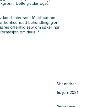
bakgrunn. Dette gjelder også
av kandidater som får tilbud om
r konfidensiell behandling, gjør
øres offentlig selv om søker har
nformasjon om dette jf.
Sist endret
16. juni 2026
Referanse