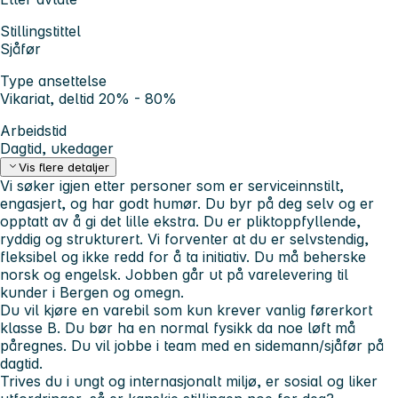
Stillingstittel
Sjåfør
Type ansettelse
Vikariat, deltid 20% - 80%
Arbeidstid
Dagtid, ukedager
Vis flere detaljer
Vi søker igjen etter personer som er serviceinnstilt,
engasjert, og har godt humør. Du byr på deg selv og er
opptatt av å gi det lille ekstra. Du er pliktoppfyllende,
ryddig og strukturert. Vi forventer at du er selvstendig,
fleksibel og ikke redd for å ta initiativ. Du må beherske
norsk og engelsk. Jobben går ut på varelevering til
kunder i Bergen og omegn.
Du vil kjøre en varebil som kun krever vanlig førerkort
klasse B. Du bør ha en normal fysikk da noe løft må
påregnes. Du vil jobbe i team med en sidemann/sjåfør på
dagtid.
Trives du i ungt og internasjonalt miljø, er sosial og liker