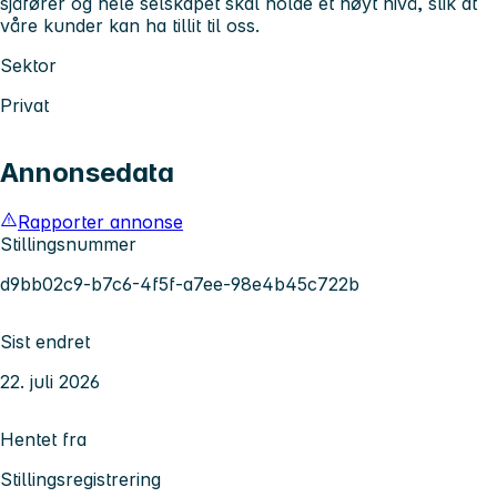
sjåfører og hele selskapet skal holde et høyt nivå, slik at
våre kunder kan ha tillit til oss.
Sektor
Privat
Annonsedata
Rapporter annonse
Stillingsnummer
d9bb02c9-b7c6-4f5f-a7ee-98e4b45c722b
Sist endret
22. juli 2026
Hentet fra
Stillingsregistrering