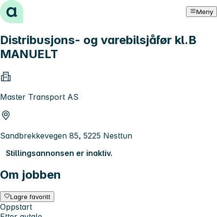
Hopp til innhold
Meny
Distribusjons- og varebilsjåfør kl.B
MANUELT
Master Transport AS
Sandbrekkevegen 85, 5225 Nesttun
Stillingsannonsen er inaktiv.
Om jobben
Lagre favoritt
Oppstart
Etter avtale