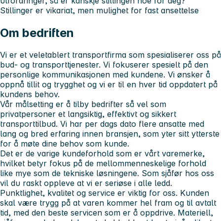
utfordringer, så er kanskje stillingen noe for deg?
Stillinger er vikariat, men mulighet for fast ansettelse
Om bedriften
Vi er et veletablert transportfirma som spesialiserer oss på
bud- og transporttjenester. Vi fokuserer spesielt på den
personlige kommunikasjonen med kundene. Vi ønsker å
oppnå tillit og trygghet og vi er til en hver tid oppdatert på
kundens behov.
Vår målsetting er å tilby bedrifter så vel som
privatpersoner et langsiktig, effektivt og sikkert
transporttilbud. Vi har per dags dato flere ansatte med
lang og bred erfaring innen bransjen, som yter sitt ytterste
for å møte dine behov som kunde.
Det er de varige kundeforhold som er vårt varemerke,
hvilket betyr fokus på de mellommenneskelige forhold
like mye som de tekniske løsningene. Som sjåfør hos oss
vil du raskt oppleve at vi er seriøse i alle ledd.
Punktlighet, kvalitet og service er viktig for oss. Kunden
skal være trygg på at varen kommer hel fram og til avtalt
tid, med den beste servicen som er å oppdrive. Materiell,