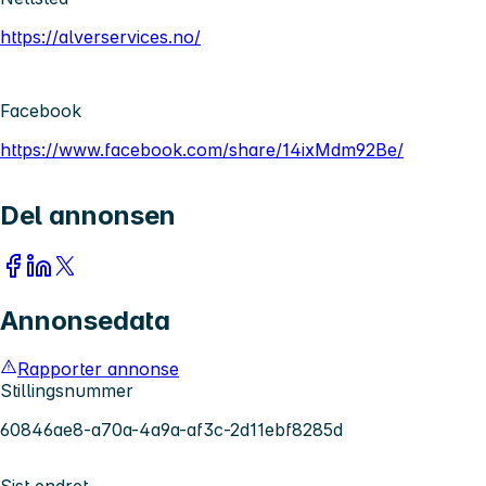
https://alverservices.no/
Facebook
https://www.facebook.com/share/14ixMdm92Be/
Del annonsen
Annonsedata
Rapporter annonse
Stillingsnummer
60846ae8-a70a-4a9a-af3c-2d11ebf8285d
Sist endret