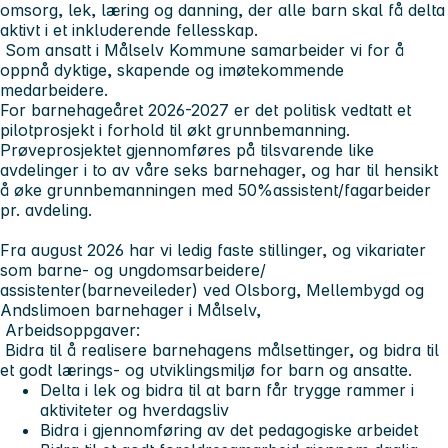
omsorg, lek, læring og danning, der alle barn skal få delta
aktivt i et inkluderende fellesskap.
Som ansatt i Målselv Kommune samarbeider vi for å
oppnå dyktige, skapende og imøtekommende
medarbeidere.
For barnehageåret 2026-2027 er det politisk vedtatt et
pilotprosjekt i forhold til økt grunnbemanning.
Prøveprosjektet gjennomføres på tilsvarende like
avdelinger i to av våre seks barnehager, og har til hensikt
å øke grunnbemanningen med 50%assistent/fagarbeider
pr. avdeling.
Fra august 2026 har vi ledig faste stillinger, og vikariater
som barne- og ungdomsarbeidere/
assistenter(barneveileder) ved Olsborg, Mellembygd og
Andslimoen barnehager i Målselv,
Arbeidsoppgaver:
Bidra til å realisere barnehagens målsettinger, og bidra til
et godt lærings- og utviklingsmiljø for barn og ansatte.
Delta i lek og bidra til at barn får trygge rammer i
aktiviteter og hverdagsliv
Bidra i gjennomføring av det pedagogiske arbeidet