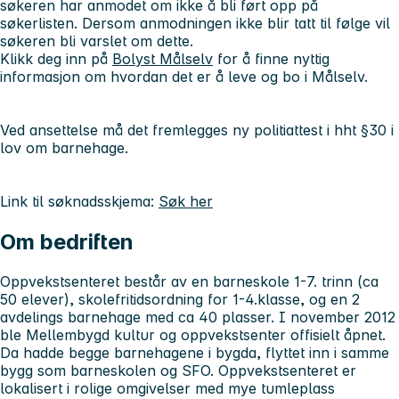
søkeren har anmodet om ikke å bli ført opp på
søkerlisten. Dersom anmodningen ikke blir tatt til følge vil
søkeren bli varslet om dette.
Klikk deg inn på
Bolyst Målselv
for å finne nyttig
informasjon om hvordan det er å leve og bo i Målselv.
Ved ansettelse må det fremlegges ny politiattest i hht §30 i
lov om barnehage.
Link til søknadsskjema:
Søk her
Om bedriften
Oppvekstsenteret består av en barneskole 1-7. trinn (ca
50 elever), skolefritidsordning for 1-4.klasse, og en 2
avdelings barnehage med ca 40 plasser. I november 2012
ble Mellembygd kultur og oppvekstsenter offisielt åpnet.
Da hadde begge barnehagene i bygda, flyttet inn i samme
bygg som barneskolen og SFO. Oppvekstsenteret er
lokalisert i rolige omgivelser med mye tumleplass