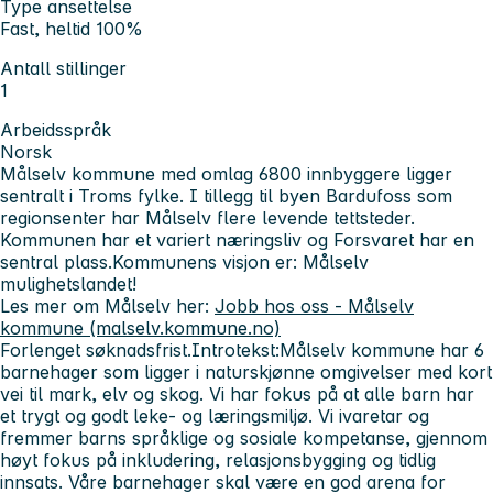
Type ansettelse
Fast, heltid 100%
Antall stillinger
1
Arbeidsspråk
Norsk
Målselv kommune med omlag 6800 innbyggere ligger
sentralt i Troms fylke. I tillegg til byen Bardufoss som
regionsenter har Målselv flere levende tettsteder.
Kommunen har et variert næringsliv og Forsvaret har en
sentral plass.
Kommunens visjon er: Målselv
mulighetslandet!
Les mer om Målselv her:
Jobb hos oss - Målselv
kommune (malselv.kommune.no)
Forlenget søknadsfrist.
Introtekst:
Målselv kommune har 6
barnehager som ligger i naturskjønne omgivelser med kort
vei til mark, elv og skog. Vi har fokus på at alle barn har
et trygt og godt leke- og læringsmiljø. Vi ivaretar og
fremmer barns språklige og sosiale kompetanse, gjennom
høyt fokus på inkludering, relasjonsbygging og tidlig
innsats. Våre barnehager skal være en god arena for