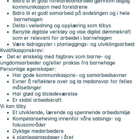
Bidra til et godt foreldresamarbeid gjennom daglig
kommunikasjon med foreldrene
Bidra til et godt samarbeid på avdelingen og i hele
barnehagen
Delta i veiledning og opplæring som tilbys
Benytte digitale verktøy og vise digital dømmekraft
som er relevant for arbeidet i barnehagen
Være bidragsyter i planleggings- og utviklingsarbeid
Kvalifikasjonskrav:
Det er ønskelig med fagbrev som barne- og
ungdomsarbeider og/eller praksis fra barnehage
Personlige egenskaper:
Har gode kommunikasjons- og samarbeidsevner
Evner å reflektere over og ta medansvar for felles
målsettinger
Har glød og tilstedeværelse
Er stabil arbeidskraft
Vi kan tilby
Et utviklende, lærende og spennende arbeidsmiljø
Kompetanseheving innenfor våre satsings- og
fokusområder
Dyktige medarbeidere
6 planleggingsdager i året