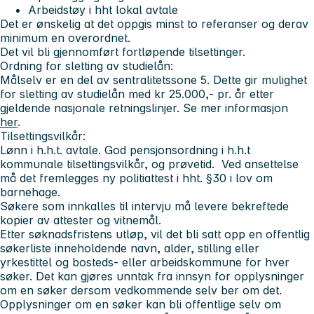
Arbeidstøy i hht lokal avtale
Det er ønskelig at det oppgis minst to referanser og derav
minimum en overordnet.
Det vil bli gjennomført fortløpende tilsettinger.
Ordning for sletting av studielån:
Målselv er en del av sentralitetssone 5. Dette gir mulighet
for sletting av studielån med kr 25.000,- pr. år etter
gjeldende nasjonale retningslinjer. Se mer informasjon
her
.
Tilsettingsvilkår:
Lønn i h.h.t. avtale. God pensjonsordning i h.h.t
kommunale tilsettingsvilkår, og prøvetid. Ved ansettelse
må det fremlegges ny politiattest i hht. §30 i lov om
barnehage.
Søkere som innkalles til intervju må levere bekreftede
kopier av attester og vitnemål.
Etter søknadsfristens utløp, vil det bli satt opp en offentlig
søkerliste inneholdende navn, alder, stilling eller
yrkestittel og bosteds- eller arbeidskommune for hver
søker. Det kan gjøres unntak fra innsyn for opplysninger
om en søker dersom vedkommende selv ber om det.
Opplysninger om en søker kan bli offentlige selv om