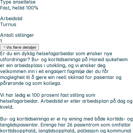
Type ansettelse
Fast, heltid 100%
Arbeidstid
Turnus
Antall stillinger
1
Vis flere detaljer
Er du ein dyktig helsefagarbeidar som ønsker nye
utfordringar? Bu- og korttidseininga på Hareid sjukeheim
er ein arbeidsplass i utvikling, og vi ønsker deg
velkommen inn i eit engasjert fagmiljø der du får
moglegheit til å gjere ein reell skilnad for pasientar og
pårørande og som kollega.
Vi har ledig ei 100 prosent fast stilling som
helsefagarbeidar. Arbeidstid er etter arbeidsplan på dag og
kveld.
Bu- og korttidseininga er ei ny eining med både korttids- og
langtidspasientar. Eininga har 26 pasientrom som omfattar
korttidsopphald, langtidsopphald, palliasjon og kommunal