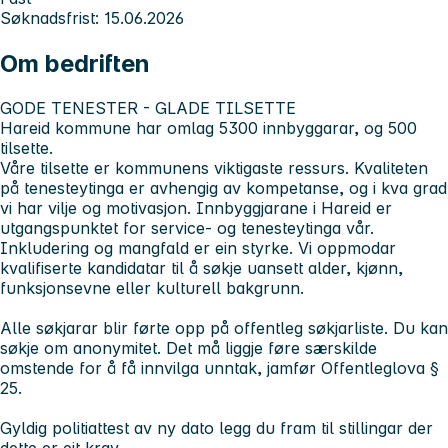
Søknadsfrist: 15.06.2026
Om bedriften
GODE TENESTER - GLADE TILSETTE
Hareid kommune har omlag 5300 innbyggarar, og 500
tilsette.
Våre tilsette er kommunens viktigaste ressurs. Kvaliteten
på tenesteytinga er avhengig av kompetanse, og i kva grad
vi har vilje og motivasjon. Innbyggjarane i Hareid er
utgangspunktet for service- og tenesteytinga vår.
Inkludering og mangfald er ein styrke. Vi oppmodar
kvalifiserte kandidatar til å søkje uansett alder, kjønn,
funksjonsevne eller kulturell bakgrunn.
Alle søkjarar blir førte opp på offentleg søkjarliste. Du kan
søkje om anonymitet. Det må liggje føre særskilde
omstende for å få innvilga unntak, jamfør Offentleglova §
25.
Gyldig politiattest av ny dato legg du fram til stillingar der
dette er eit krav.