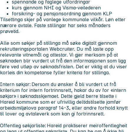
spennande og faglege utfordringar
kurs gjennom NHI og Visma-veilederen
forsikring- og pensjonsordning gjennom KLP
Tilsettinga skjer på vanlege kommunale vilkår. Løn etter
nærare avtale. Faste stillingar har seks månaders
prøvetid.
Alle som søkjer på stillinga må søke digitalt gjennom
rekrutteringsportalen Webcruiter. Du må laste opp
relevante vitnemål og attestar. Vi gjer merksam på at
søknaden blir vurdert ut frå den informasjonen som ligg
føre ved utløp av søknadsfristen. Det er viktig at du viser
korleis din kompetanse fyller kriteria for stillinga.
Intern søkjar: Dersom du ønsker å bli vurdert ut frå
kriterium for intern fortrinnsrett, hakar du av for «intern
søkjar» i søknadsskjemaet. Dette gjeld berre tilsette i
Hareid kommune som er ufrivillig deltidstilsette jamfør
arbeidsmiljølova paragraf 14-3, eller andre forhold knytt
til lover og avtaleverk som kan gi fortrinnsrett.
Offentleg søkjarliste: Hareid praktiserer meiroffentlegheit
og legg ut offentleg søkarliste. Du kan be om å ikkje bli