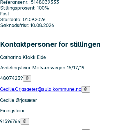
Referansenr.: 5148039333
Stillingsprosent: 100%
Fast
Startdato: 01.09.2026
Søknadsfrist: 10.08.2026
Kontaktpersoner for stillingen
Catharina Klokk Eide
Avdelingsleiar Molværsvegen 15/17/19
48074239
Cecilie.Orjasaeter@sula.kommune.no
Cecilie Ørjasæter
Einingsleiar
91596764