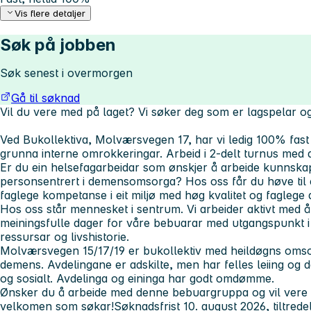
Vis flere detaljer
Søk på jobben
Søk senest i overmorgen
Gå til søknad
Vil du vere med på laget? Vi søker deg som er lagspelar og
Ved Bukollektiva, Molværsvegen 17, har vi ledig 100% fast 
grunna interne omrokkeringar. Arbeid i 2-delt turnus med a
Er du ein helsefagarbeidar som ønskjer å arbeide kunnska
personsentrert i demensomsorga? Hos oss får du høve til å
faglege kompetanse i eit miljø med høg kvalitet og faglege 
Hos oss står mennesket i sentrum. Vi arbeider aktivt med 
meiningsfulle dager for våre bebuarar med utgangspunkt i
ressursar og livshistorie.
Molværsvegen 15/17/19 er bukollektiv med heildøgns oms
demens. Avdelingane er adskilte, men har felles leiing og 
og sosialt. Avdelinga og eininga har godt omdømme.
Ønsker du å arbeide med denne bebuargruppa og vil vere m
velkomen som søkar!
Søknadsfrist 10. august 2026, tiltredel