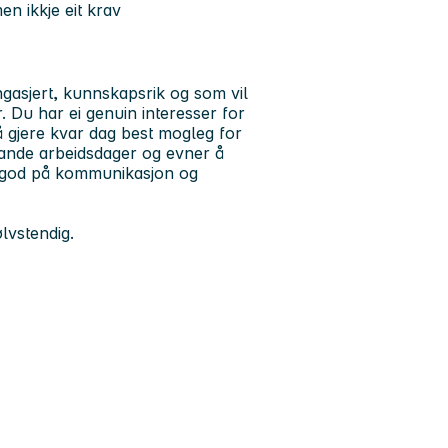
n ikkje eit krav
ngasjert, kunnskapsrik og som vil
r. Du har ei genuin interesser for
 gjere kvar dag best mogleg for
rande arbeidsdager og evner å
r god på kommunikasjon og
lvstendig.
r