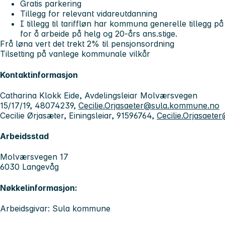
Gratis parkering
Tillegg for relevant vidareutdanning
I tillegg til tariffløn har kommuna generelle tilleg
for å arbeide på helg og 20-års ans.stige.
Frå løna vert det trekt 2% til pensjonsordning
Tilsetting på vanlege kommunale vilkår
Kontaktinformasjon
Catharina Klokk Eide, Avdelingsleiar Molværsvegen
15/17/19, 48074239,
Cecilie.Orjasaeter@sula.kommune.no
Cecilie Ørjasæter, Einingsleiar, 91596764,
Cecilie.Orjasaet
Arbeidsstad
Molværsvegen 17
6030 Langevåg
Nøkkelinformasjon:
Arbeidsgivar: Sula kommune