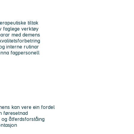
erapeutiske tiltak
 av faglege verktøy
 bebuarar med demens
g kvalitetsforbetring
 og interne rutinar
g anna fagpersonell
emens kan vere ein fordel
ein føresetnad
ng og åtferdsforståing
mentasjon