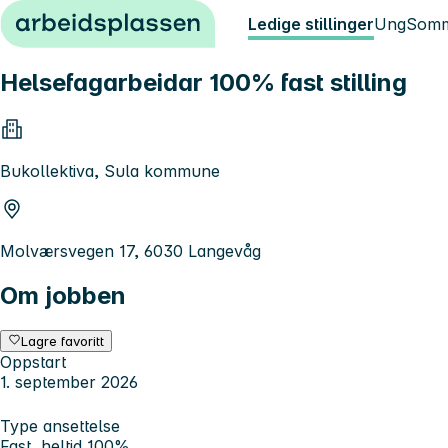
Hopp til innhold
Ledige stillinger
Ung
Somm
Helsefagarbeidar 100% fast stilling
Bukollektiva, Sula kommune
Molværsvegen 17, 6030 Langevåg
Om jobben
Lagre favoritt
Oppstart
1. september 2026
Type ansettelse
Fast, heltid 100%