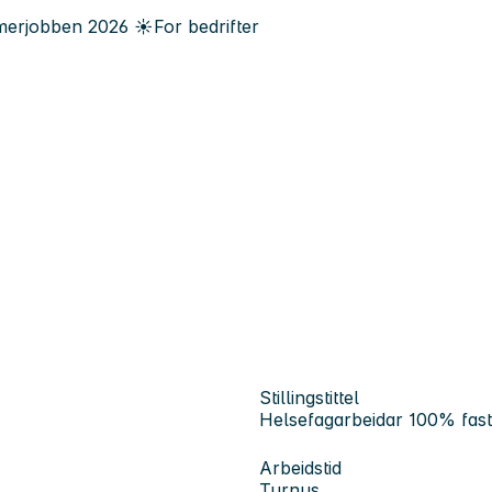
erjobben
2026
☀️
For bedrifter
Stillingstittel
Helsefagarbeidar 100% fast s
Arbeidstid
Turnus