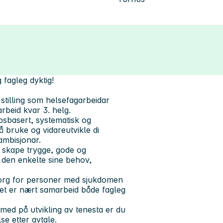
 fagleg dyktig!
stilling som helsefagarbeidar
rbeid kvar 3. helg.
psbasert, systematisk og
 bruke og vidareutvikle di
ambisjonar.
å skape trygge, gode og
 den enkelte sine behov,
org for personer med sjukdomen
det er nært samarbeid både fagleg
ed på utvikling av tenesta er du
se etter avtale.