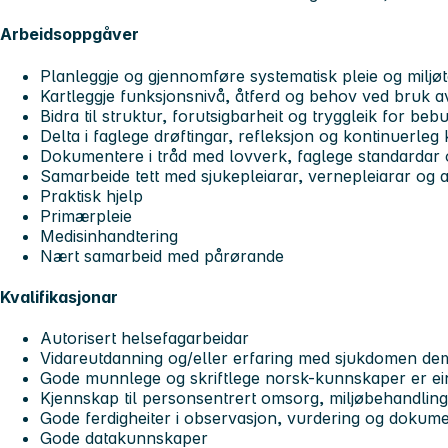
Arbeidsoppgåver
Planleggje og gjennomføre systematisk pleie og miljøt
Kartleggje funksjonsnivå, åtferd og behov ved bruk
Bidra til struktur, forutsigbarheit og tryggleik for
Delta i faglege drøftingar, refleksjon og kontinuerle
Dokumentere i tråd med lovverk, faglege standardar
Samarbeide tett med sjukepleiarar, vernepleiarar o
Praktisk hjelp
Primærpleie
Medisinhandtering
Nært samarbeid med pårørande
Kvalifikasjonar
Autorisert helsefagarbeidar
Vidareutdanning og/eller erfaring med sjukdomen d
Gode munnlege og skriftlege norsk-kunnskaper er 
Kjennskap til personsentrert omsorg, miljøbehandli
Gode ferdigheiter i observasjon, vurdering og doku
Gode datakunnskaper