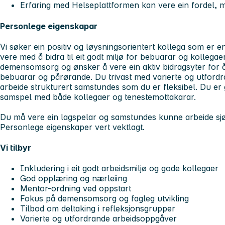
Erfaring med Helseplattformen kan vere ein fordel, me
Personlege eigenskapar
Vi søker ein positiv og løysningsorientert kollega som er e
vere med å bidra til eit godt miljø for bebuarar og kollegae
demensomsorg og ønsker å vere ein aktiv bidragsyter for å
bebuarar og pårørande. Du trivast med varierte og utford
arbeide strukturert samstundes som du er fleksibel. Du e
samspel med både kollegaer og tenestemottakarar.
Du må vere ein lagspelar og samstundes kunne arbeide sjø
Personlege eigenskaper vert vektlagt.
Vi tilbyr
Inkludering i eit godt arbeidsmiljø og gode kollegae
God opplæring og nærleiing
Mentor-ordning ved oppstart
Fokus på demensomsorg og fagleg utvikling
Tilbod om deltaking i refleksjonsgrupper
Varierte og utfordrande arbeidsoppgåver