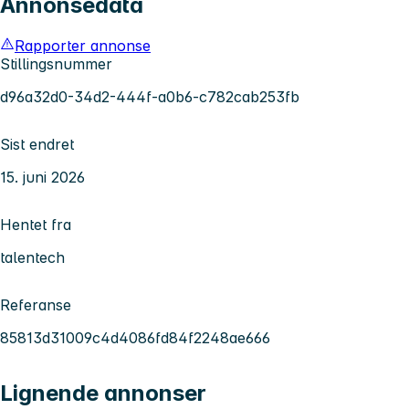
Annonsedata
Rapporter annonse
Stillingsnummer
d96a32d0-34d2-444f-a0b6-c782cab253fb
Sist endret
15. juni 2026
Hentet fra
talentech
Referanse
85813d31009c4d4086fd84f2248ae666
Lignende annonser