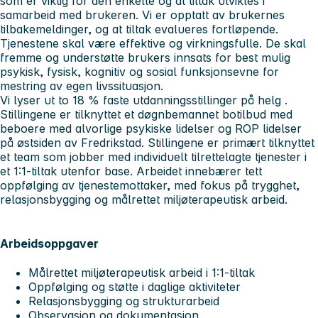
som er viktig for den enkelte og at tiltak utvikles i
samarbeid med brukeren. Vi er opptatt av brukernes
tilbakemeldinger, og at tiltak evalueres fortløpende.
Tjenestene skal være effektive og virkningsfulle. De skal
fremme og understøtte brukers innsats for best mulig
psykisk, fysisk, kognitiv og sosial funksjonsevne for
mestring av egen livssituasjon.
Vi lyser ut to 18 % faste utdanningsstillinger på helg .
Stillingene er tilknyttet et døgnbemannet botilbud med
beboere med alvorlige psykiske lidelser og ROP lidelser
på østsiden av Fredrikstad. Stillingene er primært tilknyttet
et team som jobber med individuelt tilrettelagte tjenester i
et 1:1-tiltak utenfor base. Arbeidet innebærer tett
oppfølging av tjenestemottaker, med fokus på trygghet,
relasjonsbygging og målrettet miljøterapeutisk arbeid.
Arbeidsoppgaver
Målrettet miljøterapeutisk arbeid i 1:1-tiltak
Oppfølging og støtte i daglige aktiviteter
Relasjonsbygging og strukturarbeid
Observasjon og dokumentasjon