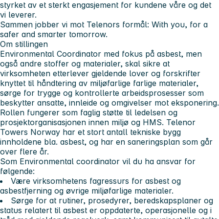
styrket av et sterkt
engasjement for kundene våre og det
vi leverer
.
Sammen jobber vi mot Telenors formål:
With you, for a
safer and smarter tomorrow.
Om stillingen
Environmental Coordinator med fokus på asbest, men
også andre stoffer og materialer, skal sikre at
virksomheten etterlever gjeldende lover og forskrifter
knyttet til håndtering av miljøfarlige farlige materialer,
sørge for trygge og kontrollerte arbeidsprosesser som
beskytter ansatte, innleide og omgivelser mot eksponering.
Rollen fungerer som faglig støtte til ledelsen og
prosjektorganisasjonen innen miljø og HMS. Telenor
Towers Norway har et stort antall tekniske bygg
innholdene bla. asbest, og har en saneringsplan som går
over flere år.
Som Environmental coordinator vil du ha ansvar for
følgende:
Være virksomhetens fagressurs for asbest og
asbestfjerning og øvrige miljøfarlige materialer.
Sørge for at rutiner, prosedyrer, beredskapsplaner og
status relatert til asbest er oppdaterte, operasjonelle og i