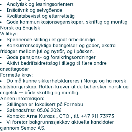
Analytisk og løsningsorientert
Initiativrik og selvgående
Kvalitetsbevisst og etterrettelig
Gode kommunikasjonsegenskaper, skriftlig og muntlig
Norsk og Engelsk
Vi tilbyr:
Spennende stilling i et godt arbeidsmiljø
Konkurransedyktige betingelser og goder, ekstra
fridager mellom jul og nyttår, og i påsken.
Gode pensjons- og forsikringsordninger
Aktivt bedriftsidrettslag i tillegg til flere andre
ansattegoder
Formelle krav:
Du må kunne sikkerhetsklareres i Norge og ha norsk
statsborgerskap. Rollen krever at du behersker norsk og
engelsk -- både skriftlig og muntlig.
Annen informasjon:
Stillingen er lokalisert på
Fornebu
Søknadsfrist:
05.06.2026
Kontakt:
Arne Kuraas
,
CTO
, tlf.
+47 911 73973
Vi foretar
bakgrunnssjekk
av aktuelle kandidater
gjennom Semac AS.