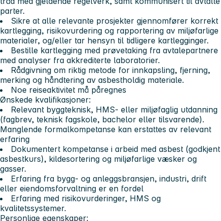
tråd med gjeldende regelverk, samt kommunisert til avtalte
parter.
Sikre at alle relevante prosjekter gjennomfører korrekt
kartlegging, risikovurdering og rapportering av miljøfarlige
materialer, og/eller tar hensyn til tidligere kartlegginger.
Bestille kartlegging med prøvetaking fra avtalepartnere
med analyser fra akkrediterte laboratorier.
Rådgivning om riktig metode for innkapsling, fjerning,
merking og håndtering av asbestholdig materiale.
Noe reiseaktivitet må påregnes
Ønskede kvalifikasjoner:
Relevant byggteknisk, HMS‑ eller miljøfaglig utdanning
(fagbrev, teknisk fagskole, bachelor eller tilsvarende).
Manglende formalkompetanse kan erstattes av relevant
erfaring
Dokumentert kompetanse i arbeid med asbest (godkjent
asbestkurs), kildesortering og miljøfarlige væsker og
gasser.
Erfaring fra bygg- og anleggsbransjen, industri, drift
eller eiendomsforvaltning er en fordel
Erfaring med risikovurderinger, HMS og
kvalitetssystemer.
Personlige egenskaper: