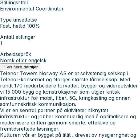
Stillingstittel
Environmental Coordinator
Type ansettelse
Fast, heltid 100%
Antall stillinger
1
Arbeidsspråk
Norsk eller engelsk
Vis flere detaljer
Telenor Towers Norway AS er et selvstendig selskap i
Telenor‑konsernet og Norges største tårnselskap. Med
rundt
170 medarbeidere
forvalter, bygger og videreutvikler
vi
15 000 bygg og konstruksjoner
som utgjør kritisk
infrastruktur for mobil, fiber, 5G, kringkasting og annen
samfunnskritisk kommunikasjon.
Vi er en sentral partner på aktiviteter tilknyttet
infrastruktur og jobber kontinuerlig med å optimalisere og
modernisere driften gjennom smarte, effektive og
fremtidsrettede løsninger.
Kulturen vår er bygget på
tillit
, drevet av
nysgjerrighet
og