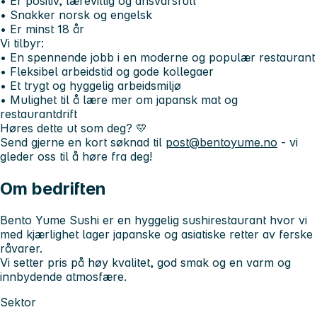
• Er positiv, lærevillig og ansvarsfull
• Snakker norsk og engelsk
• Er minst 18 år
Vi tilbyr:
• En spennende jobb i en moderne og populær restaurant
• Fleksibel arbeidstid og gode kollegaer
• Et trygt og hyggelig arbeidsmiljø
• Mulighet til å lære mer om japansk mat og
restaurantdrift
Høres dette ut som deg? 💛
Send gjerne en kort søknad til
post@bentoyume.no
- vi
gleder oss til å høre fra deg!
Om bedriften
Bento Yume Sushi er en hyggelig sushirestaurant hvor vi
med kjærlighet lager japanske og asiatiske retter av ferske
råvarer.
Vi setter pris på høy kvalitet, god smak og en varm og
innbydende atmosfære.
Sektor