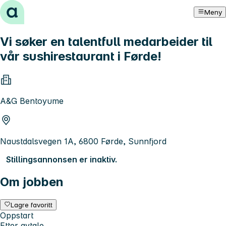
Hopp til innhold
Meny
Vi søker en talentfull medarbeider til
vår sushirestaurant i Førde!
A&G Bentoyume
Naustdalsvegen 1A, 6800 Førde, Sunnfjord
Stillingsannonsen er inaktiv.
Om jobben
Lagre favoritt
Oppstart
Etter avtale