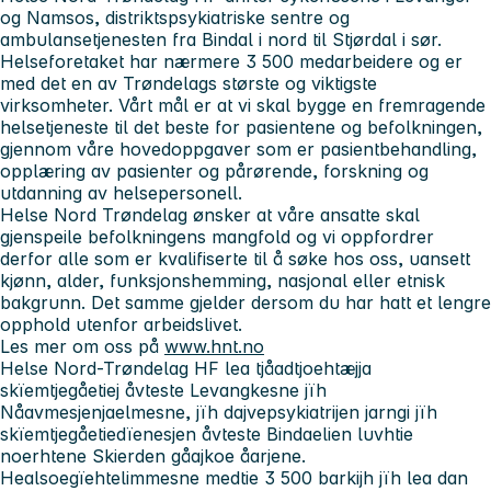
og Namsos, distriktspsykiatriske sentre og
ambulansetjenesten fra Bindal i nord til Stjørdal i sør.
Helseforetaket har nærmere 3 500 medarbeidere og er
med det en av Trøndelags største og viktigste
virksomheter. Vårt mål er at vi skal bygge en fremragende
helsetjeneste til det beste for pasientene og befolkningen,
gjennom våre hovedoppgaver som er pasientbehandling,
opplæring av pasienter og pårørende, forskning og
utdanning av helsepersonell.
Helse Nord Trøndelag ønsker at våre ansatte skal
gjenspeile befolkningens mangfold og vi oppfordrer
derfor alle som er kvalifiserte til å søke hos oss, uansett
kjønn, alder, funksjonshemming, nasjonal eller etnisk
bakgrunn. Det samme gjelder dersom du har hatt et lengre
opphold utenfor arbeidslivet.
Les mer om oss på
www.hnt.no
Helse Nord-Trøndelag HF lea tjåadtjoehtæjja
skïemtjegåetiej åvteste Levangkesne jïh
Nåavmesjenjaelmesne, jïh dajvepsykiatrijen jarngi jïh
skïemtjegåetiedïenesjen åvteste Bindaelien luvhtie
noerhtene Skierden gåajkoe åarjene.
Healsoegïehtelimmesne medtie 3 500 barkijh jïh lea dan