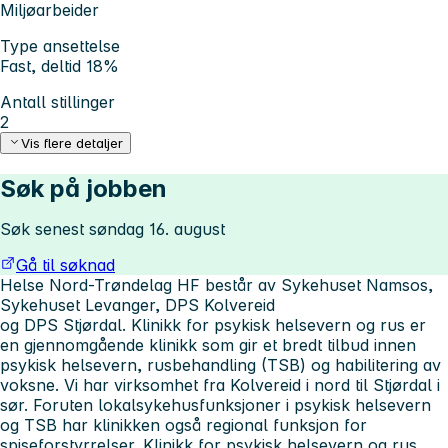
Miljøarbeider
Type ansettelse
Fast, deltid 18%
Antall stillinger
2
Vis flere detaljer
Søk på jobben
Søk senest søndag 16. august
Gå til søknad
Helse Nord-Trøndelag HF består av Sykehuset Namsos,
Sykehuset Levanger, DPS Kolvereid
og DPS Stjørdal. Klinikk for psykisk helsevern og rus er
en gjennomgående klinikk som gir et bredt tilbud innen
psykisk helsevern, rusbehandling (TSB) og habilitering av
voksne. Vi har virksomhet fra Kolvereid i nord til Stjørdal i
sør. Foruten lokalsykehusfunksjoner i psykisk helsevern
og TSB har klinikken også regional funksjon for
spiseforstyrrelser. Klinikk for psykisk helsevern og rus