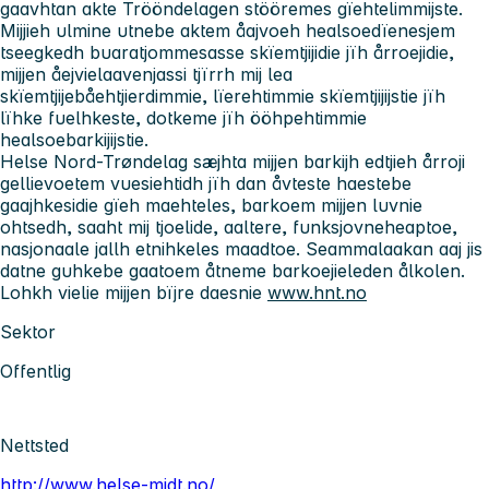
gaavhtan akte Trööndelagen stööremes gïehtelimmijste.
Mijjieh ulmine utnebe aktem åajvoeh healsoedïenesjem
tseegkedh buaratjommesasse skïemtjijidie jïh årroejidie,
mijjen åejvielaavenjassi tjïrrh mij lea
skïemtjijebåehtjierdimmie, lïerehtimmie skïemtjijijstie jïh
lïhke fuelhkeste, dotkeme jïh ööhpehtimmie
healsoebarkijijstie.
Helse Nord-Trøndelag sæjhta mijjen barkijh edtjieh årroji
gellievoetem vuesiehtidh jïh dan åvteste haestebe
gaajhkesidie gïeh maehteles, barkoem mijjen luvnie
ohtsedh, saaht mij tjoelide, aaltere, funksjovneheaptoe,
nasjonaale jallh etnihkeles maadtoe. Seammalaakan aaj jis
datne guhkebe gaatoem åtneme barkoejieleden ålkolen.
Lohkh vielie mijjen bïjre daesnie
www.hnt.no
Sektor
Offentlig
Nettsted
http://www.helse-midt.no/