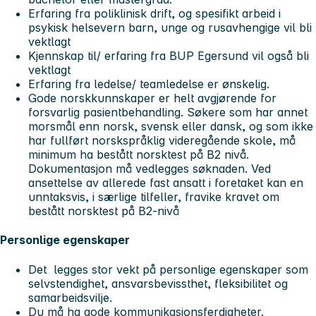
Erfaring fra poliklinisk drift, og spesifikt arbeid i
psykisk helsevern barn, unge og rusavhengige vil bli
vektlagt
Kjennskap til/ erfaring fra BUP Egersund vil også bli
vektlagt
Erfaring fra ledelse/ teamledelse er ønskelig.
Gode norskkunnskaper er helt avgjørende for
forsvarlig pasientbehandling. Søkere som har annet
morsmål enn norsk, svensk eller dansk, og som ikke
har fullført norskspråklig videregående skole, må
minimum ha bestått norsktest på B2 nivå.
Dokumentasjon må vedlegges søknaden. Ved
ansettelse av allerede fast ansatt i foretaket kan en
unntaksvis, i særlige tilfeller, fravike kravet om
bestått norsktest på B2-nivå
Personlige egenskaper
Det legges stor vekt på personlige egenskaper som
selvstendighet, ansvarsbevissthet, fleksibilitet og
samarbeidsvilje.
Du må ha gode kommunikasjonsferdigheter.