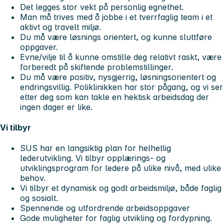
Det legges stor vekt på personlig egnethet.
Man må trives med å jobbe i et tverrfaglig team i et
aktivt og travelt miljø.
Du må være løsnings orientert, og kunne sluttføre
oppgaver.
Evne/vilje til å kunne omstille deg relativt raskt, være
forberedt på skiftende problemstillinger.
Du må være positiv, nysgjerrig, løsningsorientert og
endringsvillig. Poliklinikken har stor pågang, og vi ser
etter deg som kan takle en hektisk arbeidsdag der
ingen dager er like.
Vi tilbyr
SUS har en langsiktig plan for helhetlig
lederutvikling. Vi tilbyr opplærings- og
utviklingsprogram for ledere på ulike nivå, med ulike
behov.
Vi tilbyr et dynamisk og godt arbeidsmiljø, både faglig
og sosialt.
Spennende og utfordrende arbeidsoppgaver
Gode muligheter for faglig utvikling og fordypning.