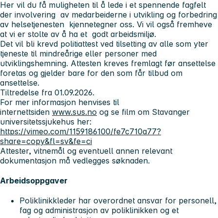
Her vil du få muligheten til å lede i et spennende fagfelt
der involvering av medarbeiderne i utvikling og forbedring
av helsetjenesten kjennetegner oss. Vi vil også fremheve
at vi er stolte av å ha et godt arbeidsmiljø.
Det vil bli krevd politiattest ved tilsetting av alle som yter
tjeneste til mindreårige eller personer med
utviklingshemning. Attesten kreves fremlagt før ansettelse
foretas og gjelder bare for den som får tilbud om
ansettelse.
Tiltredelse fra 01.09.2026.
For mer informasjon henvises til
internettsiden
www.sus.no
og se film om Stavanger
universitetssjukehus her:
https://vimeo.com/1159186100/fe7c710a77?
share=copy&fl=sv&fe=ci
Attester, vitnemål og eventuell annen relevant
dokumentasjon må vedlegges søknaden.
Arbeidsoppgaver
Poliklinikkleder har overordnet ansvar for personell,
fag og administrasjon av poliklinikken og et