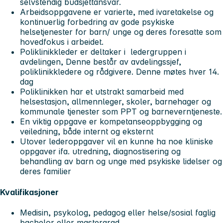
selvstendig budsjettansvar.
Arbeidsoppgavene er varierte, med ivaretakelse og
kontinuerlig forbedring av gode psykiske
helsetjenester for barn/ unge og deres foresatte som
hovedfokus i arbeidet.
Poliklinikkleder er deltaker i ledergruppen i
avdelingen, Denne består av avdelingssjef,
poliklinikkledere og rådgivere. Denne møtes hver 14.
dag
Poliklinikken har et utstrakt samarbeid med
helsestasjon, allmennleger, skoler, barnehager og
kommunale tjenester som PPT og barneverntjeneste.
En viktig oppgave er kompetanseoppbygging og
veiledning, både internt og eksternt
Utover lederoppgaver vil en kunne ha noe kliniske
oppgaver ifa. utredning, diagnostisering og
behandling av barn og unge med psykiske lidelser og
deres familier
Kvalifikasjoner
Medisin, psykolog, pedagog eller helse/sosial faglig
bachelor eller mastergrad.