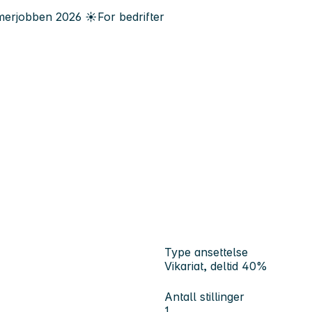
erjobben
2026
☀️
For bedrifter
Type ansettelse
Vikariat, deltid 40%
Antall stillinger
1