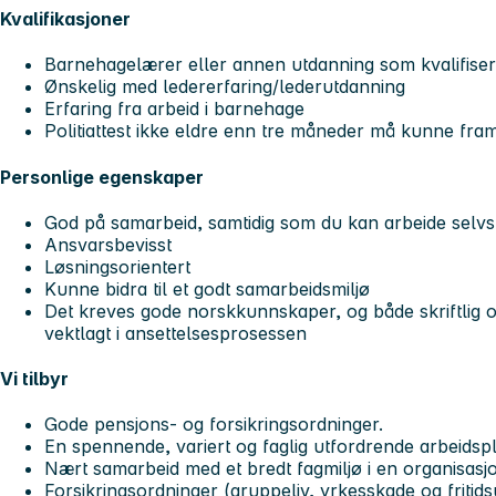
Kvalifikasjoner
Barnehagelærer eller annen utdanning som kvalifisere
Ønskelig med ledererfaring/lederutdanning
Erfaring fra arbeid i barnehage
Politiattest ikke eldre enn tre måneder må kunne framl
Personlige egenskaper
God på samarbeid, samtidig som du kan arbeide selvs
Ansvarsbevisst
Løsningsorientert
Kunne bidra til et godt samarbeidsmiljø
Det kreves gode norskkunnskaper, og både skriftlig og
vektlagt i ansettelsesprosessen
Vi tilbyr
Gode pensjons- og forsikringsordninger.
En spennende, variert og faglig utfordrende arbeidspla
Nært samarbeid med et bredt fagmiljø i en organisasjon
Forsikringsordninger (gruppeliv, yrkesskade og fritids