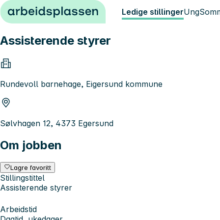
Hopp til innhold
Ledige stillinger
Ung
Somm
Assisterende styrer
Rundevoll barnehage, Eigersund kommune
Sølvhagen 12, 4373 Egersund
Om jobben
Lagre favoritt
Stillingstittel
Assisterende styrer
Arbeidstid
Dagtid, ukedager