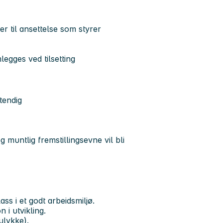
r til ansettelse som styrer
egges ved tilsetting
tendig
 muntlig fremstillingsevne vil bli
ss i et godt arbeidsmiljø.
 i utvikling.
ulykke).