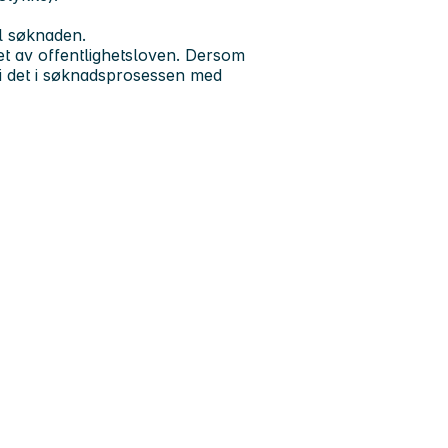
il søknaden.
tet av offentlighetsloven. Dersom
pgi det i søknadsprosessen med