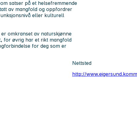
som satser på et helsefremmende
ptatt av mangfold og oppfordrer
funksjonsnivå eller kulturell
g er omkranset av naturskjønne
for øvrig har et rikt mangfold
togforbindelse for deg som er
Nettsted
http://www.eigersund.kom