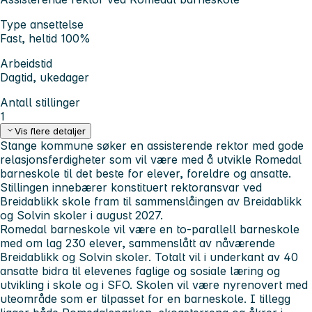
Type ansettelse
Fast, heltid 100%
Arbeidstid
Dagtid, ukedager
Antall stillinger
1
Vis flere detaljer
Stange kommune søker en assisterende rektor med gode
relasjonsferdigheter som vil være med å utvikle Romedal
barneskole til det beste for elever, foreldre og ansatte.
Stillingen innebærer konstituert rektoransvar ved
Breidablikk skole fram til sammenslåingen av Breidablikk
og Solvin skoler i august 2027.
Romedal barneskole
vil være en
to-parallell barneskole
med om lag 230 elever, sammenslått av nåværende
Breidablikk og Solvin skoler. Totalt vil i underkant av 40
ansatte bidra til elevenes faglige og sosiale læring og
utvikling i skole og i SFO. Skolen vil være nyrenovert med
uteområde som er tilpasset for en barneskole. I tillegg