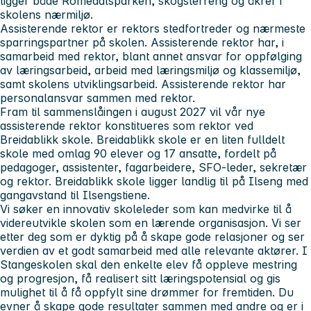
ligger både Romedalsparken, skogsterreng og åkrer i
skolens nærmiljø.
Assisterende rektor er rektors stedfortreder og nærmeste
sparringspartner på skolen. Assisterende rektor har, i
samarbeid med rektor, blant annet ansvar for oppfølging
av læringsarbeid, arbeid med læringsmiljø og klassemiljø,
samt skolens utviklingsarbeid. Assisterende rektor har
personalansvar sammen med rektor.
Fram til sammenslåingen i august 2027 vil vår nye
assisterende rektor konstitueres som rektor ved
Breidablikk skole.
Breidablikk skole
er en
liten fulldelt
skole med omlag 90 elever og 17 ansatte, fordelt på
pedagoger, assistenter, fagarbeidere, SFO-leder, sekretær
og rektor. Breidablikk skole ligger landlig til på Ilseng med
gangavstand til Ilsengstiene.
Vi søker en innovativ skoleleder som kan medvirke til å
videreutvikle skolen som en lærende organisasjon. Vi ser
etter deg som er dyktig på å skape gode relasjoner og ser
verdien av et godt samarbeid med alle relevante aktører. I
Stangeskolen skal den enkelte elev få oppleve mestring
og progresjon, få realisert sitt læringspotensial og gis
mulighet til å få oppfylt sine drømmer for fremtiden. Du
evner å skape gode resultater sammen med andre og er i