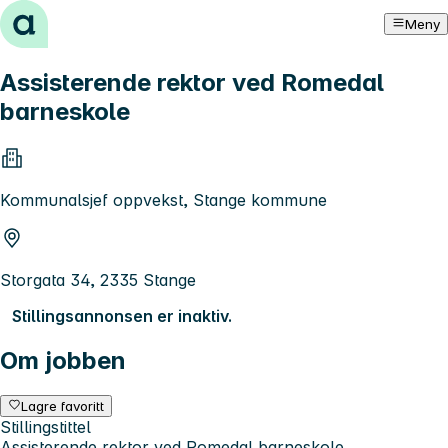
Hopp til innhold
Meny
Assisterende rektor ved Romedal
barneskole
Kommunalsjef oppvekst, Stange kommune
Storgata 34, 2335 Stange
Stillingsannonsen er inaktiv.
Om jobben
Lagre favoritt
Stillingstittel
Assisterende rektor ved Romedal barneskole