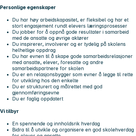
Personlige egenskaper
Du har høy arbeidskapasitet, er fleksibel og har et
stort engasjement rundt elevers læringsprosesser
Du jobber for å oppnå gode resultater i samarbeid
med de ansatte og øvrige aktører
Du inspirerer, involverer og er tydelig på skolens
helhetlige oppdrag
Du har evnen til å skape gode samarbeidsrelasjoner
med ansatte, elever, foresatte og andre
samarbeidspartnere for skolen
Du er en relasjonsbygger som evner å legge til rette
for utvikling hos den enkelte
Du er strukturert og målrettet med god
gjennomføringsevne
Du er faglig oppdatert
Vi tilbyr
En spennende og innholdsrik hverdag
Bidra til å utvikle og organisere en god skolehverdag
for elever og ansatte