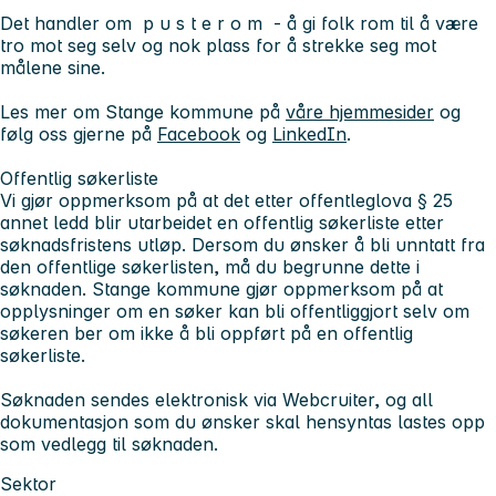
Det handler om p u s t e r o m - å gi folk rom til å være
tro mot seg selv og nok plass for å strekke seg mot
målene sine.
Les mer om Stange kommune på
våre hjemmesider
og
følg oss gjerne på
Facebook
og
LinkedIn
.
Offentlig søkerliste
Vi gjør oppmerksom på at det etter offentleglova § 25
annet ledd blir utarbeidet en offentlig søkerliste etter
søknadsfristens utløp. Dersom du ønsker å bli unntatt fra
den offentlige søkerlisten, må du begrunne dette i
søknaden. Stange kommune gjør oppmerksom på at
opplysninger om en søker kan bli offentliggjort selv om
søkeren ber om ikke å bli oppført på en offentlig
søkerliste.
Søknaden sendes elektronisk via Webcruiter, og all
dokumentasjon som du ønsker skal hensyntas lastes opp
som vedlegg til søknaden.
Sektor