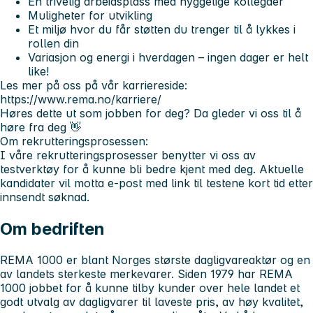
En trivelig arbeidsplass med hyggelige kollegaer
Muligheter for utvikling
Et miljø hvor du får støtten du trenger til å lykkes i
rollen din
Variasjon og energi i hverdagen – ingen dager er helt
like!
Les mer på oss på vår karriereside:
https://www.rema.no/karriere/
Høres dette ut som jobben for deg? Da gleder vi oss til å
høre fra deg 👋
Om rekrutteringsprosessen:
I våre rekrutteringsprosesser benytter vi oss av
testverktøy for å kunne bli bedre kjent med deg. Aktuelle
kandidater vil motta e-post med link til testene kort tid etter
innsendt søknad.
Om bedriften
REMA 1000 er blant Norges største dagligvareaktør og en
av landets sterkeste merkevarer. Siden 1979 har REMA
1000 jobbet for å kunne tilby kunder over hele landet et
godt utvalg av dagligvarer til laveste pris, av høy kvalitet,