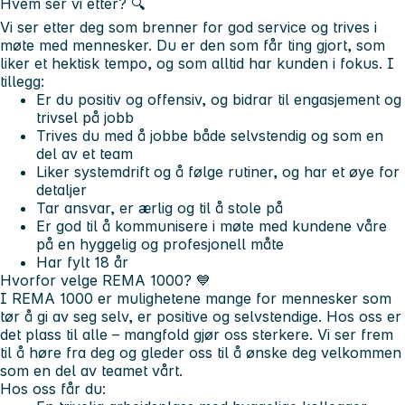
Hvem ser vi etter? 🔍
Vi ser etter deg som brenner for god service og trives i
møte med mennesker. Du er den som får ting gjort, som
liker et hektisk tempo, og som alltid har kunden i fokus. I
tillegg:
Er du positiv og offensiv, og bidrar til engasjement og
trivsel på jobb
Trives du med å jobbe både selvstendig og som en
del av et team
Liker systemdrift og å følge rutiner, og har et øye for
detaljer
Tar ansvar, er ærlig og til å stole på
Er god til å kommunisere i møte med kundene våre
på en hyggelig og profesjonell måte
Har fylt 18 år
Hvorfor velge REMA 1000?
💙
I REMA 1000 er mulighetene mange for mennesker som
tør å gi av seg selv, er positive og selvstendige. Hos oss er
det plass til alle – mangfold gjør oss sterkere. Vi ser frem
til å høre fra deg og gleder oss til å ønske deg velkommen
som en del av teamet vårt.
Hos oss får du: