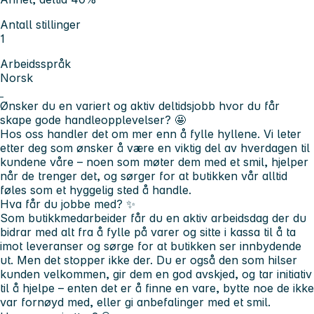
Antall stillinger
1
Arbeidsspråk
Norsk
Ønsker du en variert og aktiv deltidsjobb hvor du får
skape gode handleopplevelser?
🤩
Hos oss handler det om mer enn å fylle hyllene. Vi leter
etter deg som ønsker å være en viktig del av hverdagen til
kundene våre – noen som møter dem med et smil, hjelper
når de trenger det, og sørger for at butikken vår alltid
føles som et hyggelig sted å handle.
Hva får du jobbe med?
✨
Som butikkmedarbeider får du en aktiv arbeidsdag der du
bidrar med alt fra å fylle på varer og sitte i kassa til å ta
imot leveranser og sørge for at butikken ser innbydende
ut. Men det stopper ikke der. Du er også den som hilser
kunden velkommen, gir dem en god avskjed, og tar initiativ
til å hjelpe – enten det er å finne en vare, bytte noe de ikke
var fornøyd med, eller gi anbefalinger med et smil.