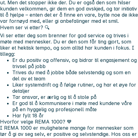
ut. Men det stopper ikke der. Du er også den som hilser
kunden velkommen, gir dem en god avskjed, og tar initiativ
til å hjelpe – enten det er å finne en vare, bytte noe de ikke
var fornøyd med, eller gi anbefalinger med et smil.
Hvem ser vi etter? 🔍
Vi ser etter deg som brenner for god service og trives i
møte med mennesker. Du er den som får ting gjort, som
liker et hektisk tempo, og som alltid har kunden i fokus. I
tillegg:
Er du positiv og offensiv, og bidrar til engasjement og
trivsel på jobb
Trives du med å jobbe både selvstendig og som en
del av et team
Liker systemdrift og å følge rutiner, og har et øye for
detaljer
Tar ansvar, er ærlig og til å stole på
Er god til å kommunisere i møte med kundene våre
på en hyggelig og profesjonell måte
Har fylt 18 år
Hvorfor velge REMA 1000?
💙
I REMA 1000 er mulighetene mange for mennesker som
tør å gi av seg selv, er positive og selvstendige. Hos oss er