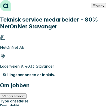
Hopp til innhold
Meny
Teknisk service medarbeider - 80%
NetOnNet Stavanger
NetOnNet AB
Lagerveien 9, 4033 Stavanger
Stillingsannonsen er inaktiv.
Om jobben
Lagre favoritt
Type ansettelse
Fast, deltid