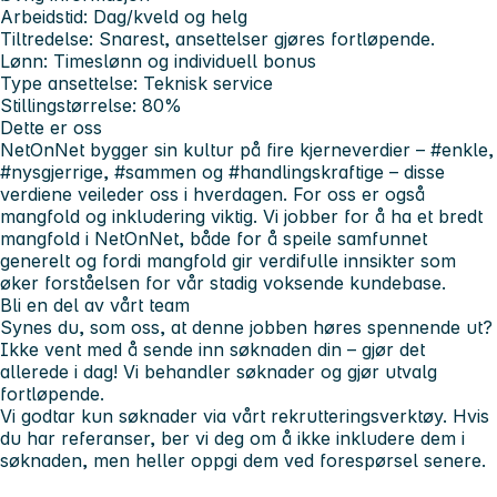
Arbeidstid: Dag/kveld og helg
Tiltredelse: Snarest, ansettelser gjøres fortløpende.
Lønn: Timeslønn og individuell bonus
Type ansettelse: Teknisk service
Stillingstørrelse: 80%
Dette er oss
NetOnNet bygger sin kultur på fire kjerneverdier –
#enkle,
#nysgjerrige, #sammen
og
#handlingskraftige
– disse
verdiene veileder oss i hverdagen. For oss er også
mangfold og inkludering viktig. Vi jobber for å ha et bredt
mangfold i NetOnNet, både for å speile samfunnet
generelt og fordi mangfold gir verdifulle innsikter som
øker forståelsen for vår stadig voksende kundebase.
Bli en del av vårt team
Synes du, som oss, at denne jobben høres spennende ut?
Ikke vent med å sende inn søknaden din – gjør det
allerede i dag! Vi behandler søknader og gjør utvalg
fortløpende.
Vi godtar kun søknader via vårt rekrutteringsverktøy. Hvis
du har referanser, ber vi deg om å ikke inkludere dem i
søknaden, men heller oppgi dem ved forespørsel senere.