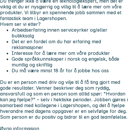
Du trenger ikke å være en teknologiekspert, men det er
viktig at du er nysgjerrig og villig til å lære mer om våre
produkter. Vi tilbyr en spennende jobb sammen med et
fantastisk team i Lagershopen.
Hvem ser vi etter?
Arbeidserfaring innen serviceyrker og/eller
butikksalg
Det er en fordel om du har erfaring med
reklamasjoner
Interesse for å lære mer om våre produkter
Gode språkkunnskaper i norsk og engelsk, både
muntlig og skriftlig
Du må være minst 18 år for å jobbe hos oss
Du er en person med driv og vilje til å få ting gjort med
gode resultater. Venner beskriver deg som ryddig,
ansvarsfull og som en person som alltid spør:
"Hvordan
kan jeg hjelpe?"
– selv i hektiske perioder. Jobben gjøres i
samarbeid med kollegene i Lagershopen, og det å hjelpe
hverandre med dagens oppgaver er en selvfølge for deg.
Som person er du positiv og bidrar til en god teamfølelse.
Øvrig informasjon