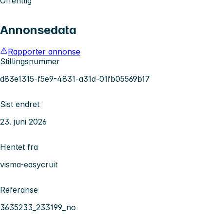
Offentlig
Annonsedata
Rapporter annonse
Stillingsnummer
d83e1315-f5e9-4831-a31d-01fb05569b17
Sist endret
23. juni 2026
Hentet fra
visma-easycruit
Referanse
3635233_233199_no