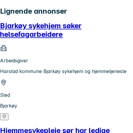
Lignende annonser
Bjarkøy sykehjem søker
helsefagarbeidere
Arbeidsgiver
Harstad kommune Bjarkøy sykehjem og hjemmetjeneste
Sted
Bjarkøy
Hjemmesykepleie sør har ledige