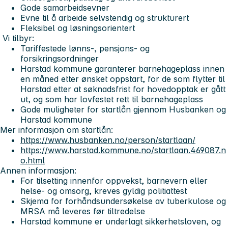
Gode samarbeidsevner
Evne til å arbeide selvstendig og strukturert
Fleksibel og løsningsorientert
Vi tilbyr:
Tariffestede lønns-, pensjons- og
forsikringsordninger
Harstad kommune garanterer barnehageplass innen
en måned etter ønsket oppstart, for de som flytter til
Harstad etter at søknadsfrist for hovedopptak er gått
ut, og som har lovfestet rett til barnehageplass
Gode muligheter for startlån gjennom Husbanken og
Harstad kommune
Mer informasjon om startlån:
https://www.husbanken.no/person/startlaan/
https://www.harstad.kommune.no/startlaan.469087.n
o.html
Annen informasjon:
For tilsetting innenfor oppvekst, barnevern eller
helse- og omsorg, kreves gyldig politiattest
Skjema for forhåndsundersøkelse av tuberkulose og
MRSA må leveres før tiltredelse
Harstad kommune er underlagt sikkerhetsloven, og