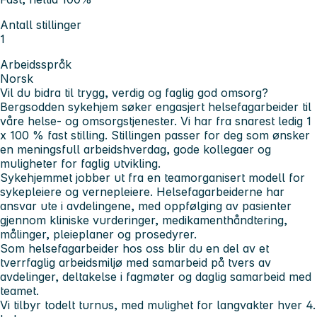
Antall stillinger
1
Arbeidsspråk
Norsk
Vil du bidra til trygg, verdig og faglig god omsorg?
Bergsodden sykehjem søker engasjert helsefagarbeider til
våre helse- og omsorgstjenester. Vi har fra snarest ledig 1
x 100 % fast stilling. Stillingen passer for deg som ønsker
en meningsfull arbeidshverdag, gode kollegaer og
muligheter for faglig utvikling.
Sykehjemmet jobber ut fra en teamorganisert modell for
sykepleiere og vernepleiere. Helsefagarbeiderne har
ansvar ute i avdelingene, med oppfølging av pasienter
gjennom kliniske vurderinger, medikamenthåndtering,
målinger, pleieplaner og prosedyrer.
Som helsefagarbeider hos oss blir du en del av et
tverrfaglig arbeidsmiljø med samarbeid på tvers av
avdelinger, deltakelse i fagmøter og daglig samarbeid med
teamet.
Vi tilbyr todelt turnus, med mulighet for langvakter hver 4.