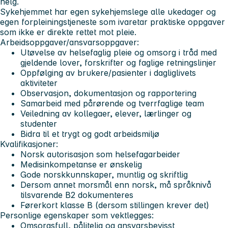
helg.
Sykehjemmet har egen sykehjemslege alle ukedager og
egen forpleiningstjeneste som ivaretar praktiske oppgaver
som ikke er direkte rettet mot pleie.
Arbeidsoppgaver/ansvarsoppgaver:
Utøvelse av helsefaglig pleie og omsorg i tråd med
gjeldende lover, forskrifter og faglige retningslinjer
Oppfølging av brukere/pasienter i dagliglivets
aktiviteter
Observasjon, dokumentasjon og rapportering
Samarbeid med pårørende og tverrfaglige team
Veiledning av kollegaer, elever, lærlinger og
studenter
Bidra til et trygt og godt arbeidsmiljø
Kvalifikasjoner:
Norsk autorisasjon som helsefagarbeider
Medisinkompetanse er ønskelig
Gode norskkunnskaper, muntlig og skriftlig
Dersom annet morsmål enn norsk, må språknivå
tilsvarende B2 dokumenteres
Førerkort klasse B (dersom stillingen krever det)
Personlige egenskaper som vektlegges:
Omsorgsfull, pålitelig og ansvarsbevisst