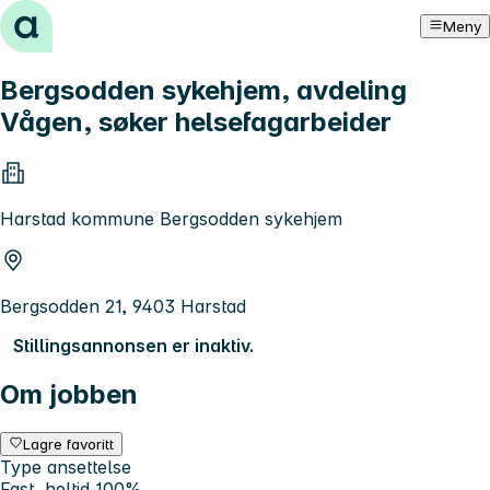
Hopp til innhold
Meny
Bergsodden sykehjem, avdeling
Vågen, søker helsefagarbeider
Harstad kommune Bergsodden sykehjem
Bergsodden 21, 9403 Harstad
Stillingsannonsen er inaktiv.
Om jobben
Lagre favoritt
Type ansettelse
Fast, heltid 100%