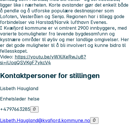
ligger like i nærheten. Korte avstander gjør det enkelt både
å pendle og å utforske populære destinasjoner som
Lofoten, Vesterålen og Senja. Regionen har i tillegg gode
forbindelser via Harstad/Narvik lufthavn Evenes.
I Kvæfjord kommune er vi omtrent 2900 innbyggere, med
varierte bomuligheter fra levende bygdesamfunn og
kystnære områder til øyliv og mer landlige omgivelser. Her
er det gode muligheter til å bli involvert og kunne bidra til
fellesskapet.
Video:
https://youtu.be/yWXiXeRwJu8?
si=iUoqQSVKgF7ykcV4
Kontaktpersoner for stillingen
Lisbeth Haugland
Enhetsleder helse
+4797663285
Lisbeth.Haugland@kvafjord.kommune.no