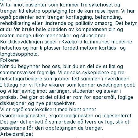
Vi tar imot pasienter som kommer fra sykehuset og
trenger litt ekstra oppfølging før de kan reise hjem. Vi har
også pasienter som trenger kartlegging, behandling,
rehabilitering eller lindrende og palliativ omsorg. Det betyr
at du får brukt hele bredden av kompetansen din og
møter mange ulike mennesker og situasjoner.
Korttidsavdelingen ligger i Kvæfjord kommunes moderne
helsehus og har ti plasser fordelt mellom korttids- og
langtidsopphold.
Folkene
Når du begynner hos oss, blir du en del av et lite og
sammensveiset fagmiljø. Vi er seks sykepleiere og tre
helsefagarbeidere som jobber tett sammen i hverdagen.
I tillegg har vi flinke vikarer som kjenner avdelingen godt,
og vi tar jevnlig imot lærlinger, studenter og elever i
praksis. Det gjør at det alltid er rom for spørsmål, faglige
diskusjoner og nye perspektiver.
Vi er også samlokalisert med blant annet
fysioterapitjenesten, ergoterapitjenesten og legesenteret.
Det gjør det enkelt å samarbeide på tvers av fag, slik at
pasientene får den oppfølgingen de trenger.
Arbeidsmiljøet