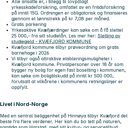
Alle ansatte er, i tillegg til lovpålagt
yrkesskadeforsikring, omfattet av en fritidsforsikring
på inntil 15G. Ordningen er obligatorisk og finansieres
gjennom et lønnstrekk på kr 7,08 per måned.
Gratis parkering
Yrkesaktive Kvæfjærdinger kan søke om å få slettet
25 000,- fra sitt studielån. Les mer her:
Sletting av
studiegjeld - KVÆFJORD KOMMUNE
Kvæfjord kommune tilbyr prøveordning om gratis
barnehage i 2026
Vi tilbyr også attraktive etableringsmuligheter i
Kvæfjord kommune. Privatpersoner over 18 år som
bygger ny bolig for egen fast bosetting i kommunen,
kan søke om boligtilskudd på inntil kr 500 000,
forutsatt at vilkårene i kommunens retningslinjer er
oppfylt.
Livet i Nord-Norge
Med en sentral beliggenhet på Hinnøya tilbyr Kvæfjord det
beste fra flere verdener. Her kan du bo tett på naturen,
samtidig som Harstad, med sitt kultur- og servicetilbud,