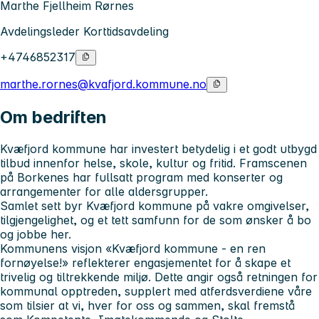
Marthe Fjellheim Rørnes
Avdelingsleder Korttidsavdeling
+4746852317
marthe.rornes@kvafjord.kommune.no
Om bedriften
Kvæfjord kommune har investert betydelig i et godt utbygd
tilbud innenfor helse, skole, kultur og fritid. Framscenen
på Borkenes har fullsatt program med konserter og
arrangementer for alle aldersgrupper.
Samlet sett byr Kvæfjord kommune på vakre omgivelser,
tilgjengelighet, og et tett samfunn for de som ønsker å bo
og jobbe her.
Kommunens visjon «Kvæfjord kommune - en ren
fornøyelse!» reflekterer engasjementet for å skape et
trivelig og tiltrekkende miljø. Dette angir også retningen for
kommunal opptreden, supplert med atferdsverdiene våre
som tilsier at vi, hver for oss og sammen, skal fremstå