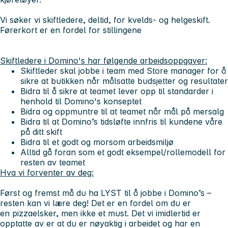
Vi søker vi
skiftledere
, deltid, for kvelds- og helgeskift.
Førerkort
er en fordel for stillingene
Skiftledere i Domino's har følgende arbeidsoppgaver:
Skiftleder skal jobbe i team med Store manager for å
sikre at butikken når målsatte budsjetter og resultater
Bidra til å sikre at teamet lever opp til standarder i
henhold til Domino's konseptet
Bidra og oppmuntre til at teamet når mål på mersalg
Bidra til at Domino’s tidsløfte innfris til kundene våre
på ditt skift
Bidra til et godt og morsom arbeidsmiljø
Alltid gå foran som et godt eksempel/rollemodell for
resten av teamet
Hva vi forventer av deg:
Først og fremst må du ha LYST til å jobbe i Domino’s –
resten kan vi lære deg! Det er en fordel om du er
en pizzaelsker, men ikke et must. Det vi imidlertid er
opptatte av er at du er nøyaktig i arbeidet og har en