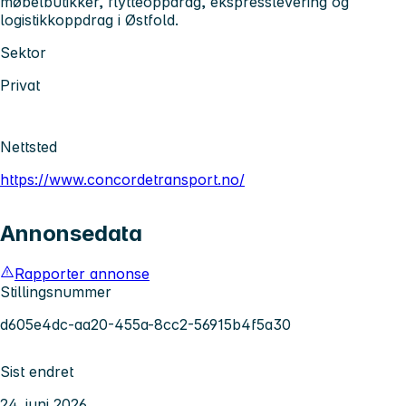
møbelbutikker, flytteoppdrag, ekspresslevering og
logistikkoppdrag i Østfold.
Sektor
Privat
Nettsted
https://www.concordetransport.no/
Annonsedata
Rapporter annonse
Stillingsnummer
d605e4dc-aa20-455a-8cc2-56915b4f5a30
Sist endret
24. juni 2026