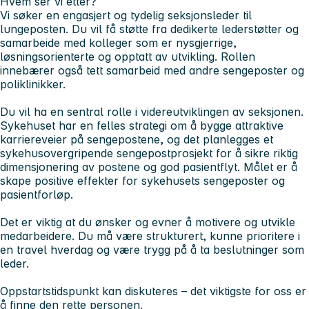
Hvem ser vi etter?
Vi søker en engasjert og tydelig seksjonsleder til
lungeposten. Du vil få støtte fra dedikerte lederstøtter og
samarbeide med kolleger som er nysgjerrige,
løsningsorienterte og opptatt av utvikling. Rollen
innebærer også tett samarbeid med andre sengeposter og
poliklinikker.
Du vil ha en sentral rolle i videreutviklingen av seksjonen.
Sykehuset har en felles strategi om å bygge attraktive
karriereveier på sengepostene, og det planlegges et
sykehusovergripende sengepostprosjekt for å sikre riktig
dimensjonering av postene og god pasientflyt. Målet er å
skape positive effekter for sykehusets sengeposter og
pasientforløp.
Det er viktig at du ønsker og evner å motivere og utvikle
medarbeidere. Du må være strukturert, kunne prioritere i
en travel hverdag og være trygg på å ta beslutninger som
leder.
Oppstartstidspunkt kan diskuteres – det viktigste for oss er
å finne den rette personen.