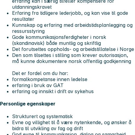
erfaring kan i særlig tilfeller kompensere for
utdanningskravet
Erfaring fra tidligere lederjobb, og kan vise til gode
resultater
Kunnskap og erfaring med arbeidstidsplanlegging og
ressursstyring
Gode kommunikasjonsferdigheter i norsk
(skandinavisk) både muntlig og skriftlig
Det forutsettes oppholds- og arbeidstillatelse i Norge
Den som tilsettes i stilling som krever autorisasjon,
må kunne dokumentere norsk offentlig godkjenning
Det er fordel om du har:
formalkompetanse innen ledelse
erfaring i bruk av GAT
erfaring og innsikt i drift av sykehus
Personlige egenskaper
Strukturert og systematisk
Evne og villighet til å være nytenkende, og ønsker å
bidra til utvikling av fag og drift
God evne til kommunikasjon, dialog og samarbeid