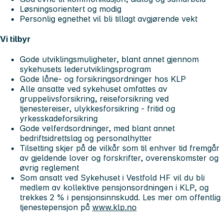
Løsningsorientert og modig
Personlig egnethet vil bli tillagt avgjørende vekt
Vi tilbyr
Gode utviklingsmuligheter, blant annet gjennom
sykehusets lederutviklingsprogram
Gode låne- og forsikringsordninger hos KLP
Alle ansatte ved sykehuset omfattes av
gruppelivsforsikring, reiseforsikring ved
tjenestereiser, ulykkesforsikring - fritid og
yrkesskadeforsikring
Gode velferdsordninger, med blant annet
bedriftsidrettslag og personalhytter
Tilsetting skjer på de vilkår som til enhver tid fremgår
av gjeldende lover og forskrifter, overenskomster og
øvrig reglement
Som ansatt ved Sykehuset i Vestfold HF vil du bli
medlem av kollektive pensjonsordningen i KLP, og
trekkes 2 % i pensjonsinnskudd. Les mer om offentlig
tjenestepensjon på
www.klp.no