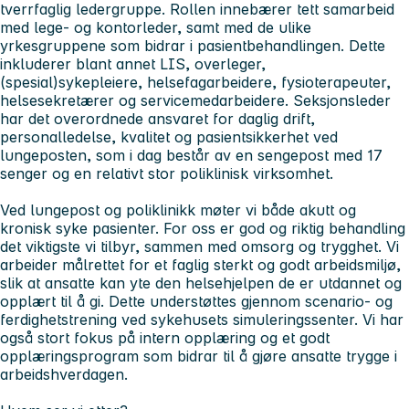
tverrfaglig ledergruppe. Rollen innebærer tett samarbeid
med lege- og kontorleder, samt med de ulike
yrkesgruppene som bidrar i pasientbehandlingen. Dette
inkluderer blant annet LIS, overleger,
(spesial)sykepleiere, helsefagarbeidere, fysioterapeuter,
helsesekretærer og servicemedarbeidere. Seksjonsleder
har det overordnede ansvaret for daglig drift,
personalledelse, kvalitet og pasientsikkerhet ved
lungeposten, som i dag består av en sengepost med 17
senger og en relativt stor poliklinisk virksomhet.
Ved lungepost og poliklinikk møter vi både akutt og
kronisk syke pasienter. For oss er god og riktig behandling
det viktigste vi tilbyr, sammen med omsorg og trygghet. Vi
arbeider målrettet for et faglig sterkt og godt arbeidsmiljø,
slik at ansatte kan yte den helsehjelpen de er utdannet og
opplært til å gi. Dette understøttes gjennom scenario- og
ferdighetstrening ved sykehusets simuleringssenter. Vi har
også stort fokus på intern opplæring og et godt
opplæringsprogram som bidrar til å gjøre ansatte trygge i
arbeidshverdagen.