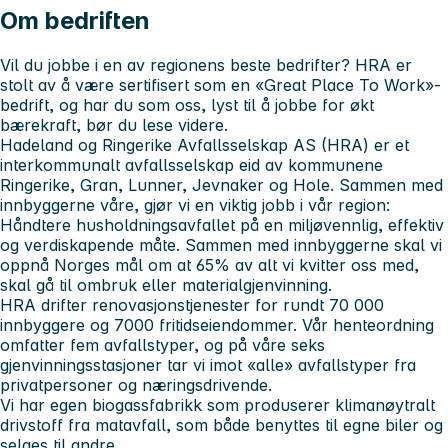
Om bedriften
Vil du jobbe i en av regionens beste bedrifter? HRA er
stolt av å være sertifisert som en «Great Place To Work»-
bedrift, og har du som oss, lyst til å jobbe for økt
bærekraft, bør du lese videre.
Hadeland og Ringerike Avfallsselskap AS (HRA) er et
interkommunalt avfallsselskap eid av kommunene
Ringerike, Gran, Lunner, Jevnaker og Hole. Sammen med
innbyggerne våre, gjør vi en viktig jobb i vår region:
Håndtere husholdningsavfallet på en miljøvennlig, effektiv
og verdiskapende måte. Sammen med innbyggerne skal vi
oppnå Norges mål om at 65% av alt vi kvitter oss med,
skal gå til ombruk eller materialgjenvinning.
HRA drifter renovasjonstjenester for rundt 70 000
innbyggere og 7000 fritidseiendommer. Vår henteordning
omfatter fem avfallstyper, og på våre seks
gjenvinningsstasjoner tar vi imot «alle» avfallstyper fra
privatpersoner og næringsdrivende.
Vi har egen biogassfabrikk som produserer klimanøytralt
drivstoff fra matavfall, som både benyttes til egne biler og
selges til andre.