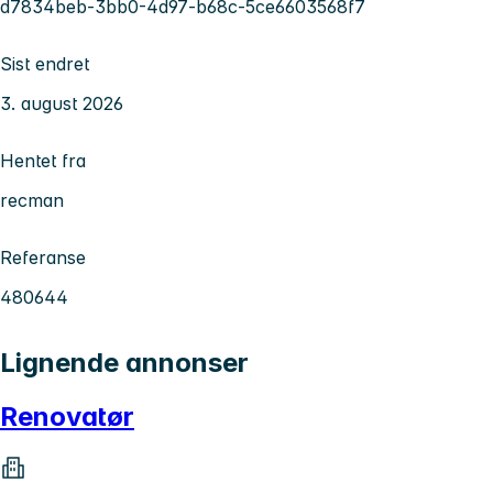
d7834beb-3bb0-4d97-b68c-5ce6603568f7
Sist endret
3. august 2026
Hentet fra
recman
Referanse
480644
Lignende annonser
Renovatør