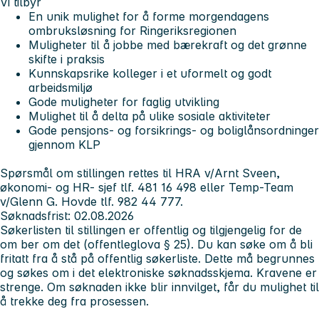
Vi tilbyr
En unik mulighet for å forme morgendagens
ombruksløsning for Ringeriksregionen
Muligheter til å jobbe med bærekraft og det grønne
skifte i praksis
Kunnskapsrike kolleger i et uformelt og godt
arbeidsmiljø
Gode muligheter for faglig utvikling
Mulighet til å delta på ulike sosiale aktiviteter
Gode pensjons- og forsikrings- og boliglånsordninger
gjennom KLP
Spørsmål om stillingen rettes til HRA v/Arnt Sveen,
økonomi- og HR- sjef tlf. 481 16 498 eller Temp-Team
v/Glenn G. Hovde tlf. 982 44 777.
Søknadsfrist: 02.08.2026
Søkerlisten til stillingen er offentlig og tilgjengelig for de
om ber om det (offentleglova § 25). Du kan søke om å bli
fritatt fra å stå på offentlig søkerliste. Dette må begrunnes
og søkes om i det elektroniske søknadsskjema. Kravene er
strenge. Om søknaden ikke blir innvilget, får du mulighet til
å trekke deg fra prosessen.