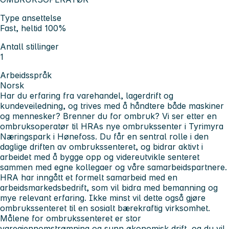
Type ansettelse
Fast, heltid 100%
Antall stillinger
1
Arbeidsspråk
Norsk
Har du erfaring fra varehandel, lagerdrift og
kundeveiledning, og trives med å håndtere både maskiner
og mennesker? Brenner du for ombruk? Vi ser etter en
ombruksoperatør til HRAs nye ombrukssenter i Tyrimyra
Næringspark i Hønefoss. Du får en sentral rolle i den
daglige driften av ombrukssenteret, og bidrar aktivt i
arbeidet med å bygge opp og videreutvikle senteret
sammen med egne kollegaer og våre samarbeidspartnere.
HRA har inngått et formelt samarbeid med en
arbeidsmarkedsbedrift, som vil bidra med bemanning og
mye relevant erfaring. Ikke minst vil dette også gjøre
ombrukssenteret til en sosialt bærekraftig virksomhet.
Målene for ombrukssenteret er stor
varegjennomstrømning og sunn økonomisk drift, og du vil