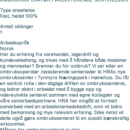
Type ansettelse
Fast, heltid 100%
Antall stillinger
1
Arbeidsspråk
Norsk
Har du erfaring fra varehandel, lagerdrift og
kundeveiledning, og trives med å håndtere både maskiner
og mennesker? Brenner du for ombruk? Vi ser etter en
ombruksoperatør /assisterende senterleder til HRAs nye
ombrukssenter i Tyrimyra Næringspark i Hønefoss. Du får
en sentral rolle i den daglige driften av ombrukssenteret,
og bidrar aktivt i arbeidet med å bygge opp og
videreutvikle senteret sammen med egne kollegaer og
våre samarbeidspartnere. HRA har inngått et formelt
samarbeid med en arbeidsmarkedsbedrift, som vil bidra
med bemanning og mye relevant erfaring. Ikke minst vil
dette også gjøre ombrukssenteret til en sosialt bærekraftig
virksomhet.
Målene for ombrukssenteret er stor