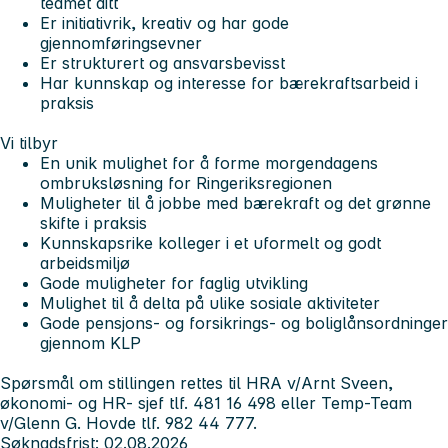
teamet ditt
Er initiativrik, kreativ og har gode
gjennomføringsevner
Er strukturert og ansvarsbevisst
Har kunnskap og interesse for bærekraftsarbeid i
praksis
Vi tilbyr
En unik mulighet for å forme morgendagens
ombruksløsning for Ringeriksregionen
Muligheter til å jobbe med bærekraft og det grønne
skifte i praksis
Kunnskapsrike kolleger i et uformelt og godt
arbeidsmiljø
Gode muligheter for faglig utvikling
Mulighet til å delta på ulike sosiale aktiviteter
Gode pensjons- og forsikrings- og boliglånsordninger
gjennom KLP
Spørsmål om stillingen rettes til HRA v/Arnt Sveen,
økonomi- og HR- sjef tlf. 481 16 498 eller Temp-Team
v/Glenn G. Hovde tlf. 982 44 777.
Søknadsfrist: 02.08.2026