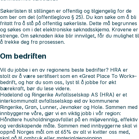
Søkerlisten til stillingen er offentlig og tilgjengelig for de
om ber om det (offentleglova § 25). Du kan søke om å bli
fritatt fra å stå på offentlig søkerliste. Dette må begrunnes
og søkes om i det elektroniske søknadsskjema. Kravene er
strenge. Om søknaden ikke blir innvilget, får du mulighet til
å trekke deg fra prosessen.
Om bedriften
Vil du jobbe i en av regionens beste bedrifter? HRA er
stolt av å være sertifisert som en «Great Place To Work»-
bedrift, og har du som oss, lyst til å jobbe for økt
bærekraft, bør du lese videre.
Hadeland og Ringerike Avfallsselskap AS (HRA) er et
interkommunalt avfallsselskap eid av kommunene
Ringerike, Gran, Lunner, Jevnaker og Hole. Sammen med
innbyggerne våre, gjør vi en viktig jobb i vår region:
Håndtere husholdningsavfallet på en miljøvennlig, effektiv
og verdiskapende måte. Sammen med innbyggerne skal vi
oppnå Norges mål om at 65% av alt vi kvitter oss med,
skal gå til ombruk eller materialgjenvinning.