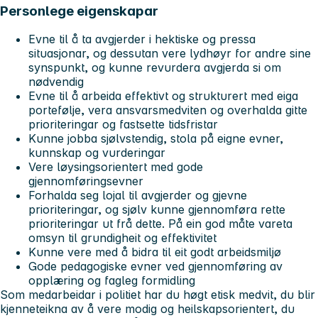
Personlege eigenskapar
Evne til å ta avgjerder i hektiske og pressa
situasjonar, og dessutan vere lydhøyr for andre sine
synspunkt, og kunne revurdera avgjerda si om
nødvendig
Evne til å arbeida effektivt og strukturert med eiga
portefølje, vera ansvarsmedviten og overhalda gitte
prioriteringar og fastsette tidsfristar
Kunne jobba sjølvstendig, stola på eigne evner,
kunnskap og vurderingar
Vere løysingsorientert med gode
gjennomføringsevner
Forhalda seg lojal til avgjerder og gjevne
prioriteringar, og sjølv kunne gjennomføra rette
prioriteringar ut frå dette. På ein god måte vareta
omsyn til grundigheit og effektivitet
Kunne vere med å bidra til eit godt arbeidsmiljø
Gode pedagogiske evner ved gjennomføring av
opplæring og fagleg formidling
Som medarbeidar i politiet har du høgt etisk medvit, du blir
kjenneteikna av å vere modig og heilskapsorientert, du