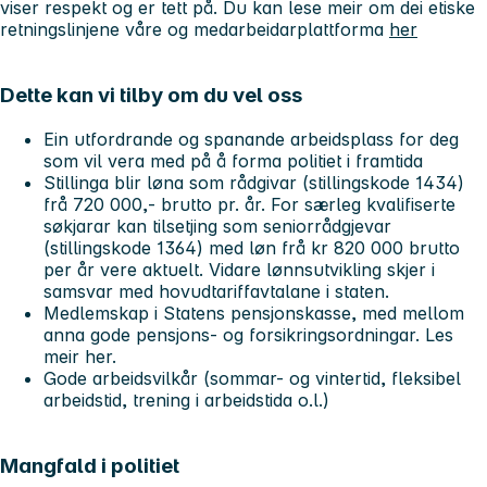
viser respekt og er tett på. Du kan lese meir om dei etiske
retningslinjene våre og medarbeidarplattforma
her
Dette kan vi tilby om du vel oss
Ein utfordrande og spanande arbeidsplass for deg
som vil vera med på å forma politiet i framtida
Stillinga blir løna som rådgivar (stillingskode 1434)
frå 720 000,- brutto pr. år. For særleg kvalifiserte
søkjarar kan tilsetjing som seniorrådgjevar
(stillingskode 1364) med løn frå kr 820 000 brutto
per år vere aktuelt. Vidare lønnsutvikling skjer i
samsvar med hovudtariffavtalane i staten.
Medlemskap i Statens pensjonskasse, med mellom
anna gode pensjons- og forsikringsordningar. Les
meir her.
Gode arbeidsvilkår (sommar- og vintertid, fleksibel
arbeidstid, trening i arbeidstida o.l.)
Mangfald i politiet