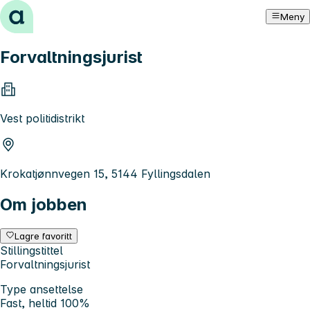
Hopp til innhold
Meny
Forvaltningsjurist
Vest politidistrikt
Krokatjønnvegen 15, 5144 Fyllingsdalen
Om jobben
Lagre favoritt
Stillingstittel
Forvaltningsjurist
Type ansettelse
Fast, heltid 100%