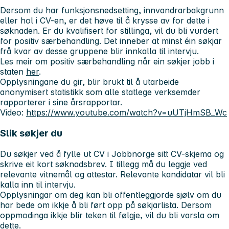
Dersom du har funksjonsnedsetting, innvandrarbakgrunn
eller hol i CV-en, er det høve til å krysse av for dette i
søknaden. Er du kvalifisert for stillinga, vil du bli vurdert
for positiv særbehandling. Det inneber at minst éin søkjar
frå kvar av desse gruppene blir innkalla til intervju.
Les meir om positiv særbehandling når ein søkjer jobb i
staten
her
.
Opplysningane du gir, blir brukt til å utarbeide
anonymisert statistikk som alle statlege verksemder
rapporterer i sine årsrapportar.
Video:
https://www.youtube.com/watch?v=uUTjHmSB_Wc
Slik søkjer du
Du søkjer ved å fylle ut CV i Jobbnorge sitt CV-skjema og
skrive eit kort søknadsbrev. I tillegg må du leggje ved
relevante vitnemål og attestar. Relevante kandidatar vil bli
kalla inn til intervju.
Opplysningar om deg kan bli offentleggjorde sjølv om du
har bede om ikkje å bli ført opp på søkjarlista. Dersom
oppmodinga ikkje blir teken til følgje, vil du bli varsla om
dette.