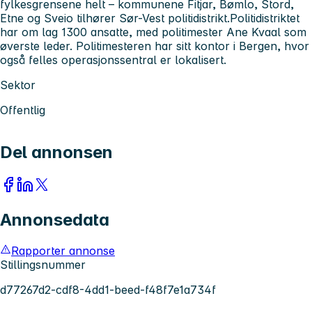
fylkesgrensene helt – kommunene Fitjar, Bømlo, Stord,
Etne og Sveio tilhører Sør-Vest politidistrikt.Politidistriktet
har om lag 1300 ansatte, med politimester Ane Kvaal som
øverste leder. Politimesteren har sitt kontor i Bergen, hvor
også felles operasjonssentral er lokalisert.
Sektor
Offentlig
Del annonsen
Annonsedata
Rapporter annonse
Stillingsnummer
d77267d2-cdf8-4dd1-beed-f48f7e1a734f