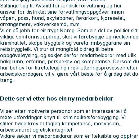
Stillinga ligg til Avsnitt for juridisk forvaltning og har
ansvar for distriktet sine forvaltningsoppgåver innan
våpen, pass, hund, skytebaner, førarkort, kjøresetel,
arrangement, vaktverksemd, m.m.
Vi er på jobb for eit trygt Noreg. Som ein del av politiet sitt
viktige samfunnsoppdrag, skal vi førebyggje og nedkjempe
kriminalitet, skape tryggleik og vareta innbyggarane sin
rettstryggleik. Vi trur at mangfald bidreg til betre
oppgåveløysing, og søkjer derfor medarbeidarar med ulik
bakgrunn, erfaring, perspektiv og kompetanse. Dersom du
har behov for tilrettelegging i rekrutteringsprosessen eller
arbeidskvardagen, vil vi gjere vårt beste for å gi deg det du
treng.
Dette ser vi etter hos ein ny medarbeidar
Vi ser etter motiverte personar som er interesserte i å
møte utfordringar knytt til kriminalitetsførebygging. Vi
stiller høge krav til fagleg kompetanse, motivasjon,
arbeidsmoral og etisk integritet.
Vidare søkjer vi medarbeidarar som er fleksible og opptrer