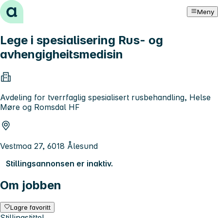
Hopp til innhold
Meny
Lege i spesialisering Rus- og
avhengigheitsmedisin
Avdeling for tverrfaglig spesialisert rusbehandling, Helse
Møre og Romsdal HF
Vestmoa 27, 6018 Ålesund
Stillingsannonsen er inaktiv.
Om jobben
Lagre favoritt
Stillingstittel