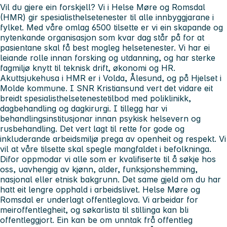
Vil du gjere ein forskjell? Vi i Helse Møre og Romsdal
(HMR) gir spesialisthelsetenester til alle innbyggjarane i
fylket. Med våre omlag 6500 tilsette er vi ein skapande og
nytenkande organisasjon som kvar dag står på for at
pasientane skal få best mogleg helsetenester. Vi har ei
leiande rolle innan forsking og utdanning, og har sterke
fagmiljø knytt til teknisk drift, økonomi og HR.
Akuttsjukehusa i HMR er i Volda, Ålesund, og på Hjelset i
Molde kommune. I SNR Kristiansund vert det vidare eit
breidt spesialisthelsetenestetilbod med poliklinikk,
dagbehandling og dagkirurgi. I tillegg har vi
behandlingsinstitusjonar innan psykisk helsevern og
rusbehandling. Det vert lagt til rette for gode og
inkluderande arbeidsmiljø prega av openheit og respekt. Vi
vil at våre tilsette skal spegle mangfaldet i befolkninga.
Difor oppmodar vi alle som er kvalifiserte til å søkje hos
oss, uavhengig av kjønn, alder, funksjonshemming,
nasjonal eller etnisk bakgrunn. Det same gjeld om du har
hatt eit lengre opphald i arbeidslivet. Helse Møre og
Romsdal er underlagt offentleglova. Vi arbeidar for
meiroffentlegheit, og søkarlista til stillinga kan bli
offentleggjort. Ein kan be om unntak frå offentleg