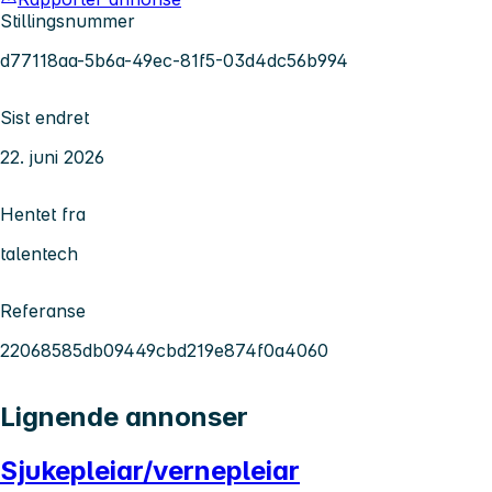
Stillingsnummer
d77118aa-5b6a-49ec-81f5-03d4dc56b994
Sist endret
22. juni 2026
Hentet fra
talentech
Referanse
22068585db09449cbd219e874f0a4060
Lignende annonser
Sjukepleiar/vernepleiar