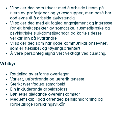
Vi søkjer deg som trivast med å arbeide i team på
tvers av profesjonar og yrkesgrupper, men også har
god evne til å arbeide sjølvstendig
Vi søkjer deg med eit fagleg engasjement og interesse
for eit breitt spekter av somatiske, rusmedisinske og
psykiatriske sjukdomstilstandar og korleis desse
verkar inn på kvarandre
Vi søkjer deg som har gode kommunikasjonsevner,
som er fleksibel og løysingsorientert
Å vere personleg eigna vert vektlagt ved tilsetting.
Vi tilbyr
Rettleiing av erfarne overlegar
Variert, utfordrande og lærerik teneste
Sterkt tverrfagleg samarbeid
Ein inkluderande arbeidsplass
Løn etter gjeldande overeinskomstar
Medlemskap i god offentleg pensjonsordning og
fordelaktige forsikringsvilkår