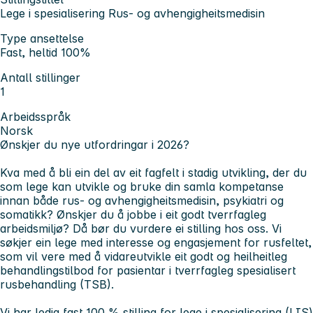
Lege i spesialisering Rus- og avhengigheitsmedisin
Type ansettelse
Fast, heltid 100%
Antall stillinger
1
Arbeidsspråk
Norsk
Ønskjer du nye utfordringar i 2026?
Kva med å bli ein del av eit fagfelt i stadig utvikling, der du
som lege kan utvikle og bruke din samla kompetanse
innan både rus- og avhengigheitsmedisin, psykiatri og
somatikk? Ønskjer du å jobbe i eit godt tverrfagleg
arbeidsmiljø? Då bør du vurdere ei stilling hos oss. Vi
søkjer ein lege med interesse og engasjement for rusfeltet,
som vil vere med å vidareutvikle eit godt og heilheitleg
behandlingstilbod for pasientar i tverrfagleg spesialisert
rusbehandling (TSB).
Vi har ledig fast 100 % stilling for lege i spesialisering (LIS)