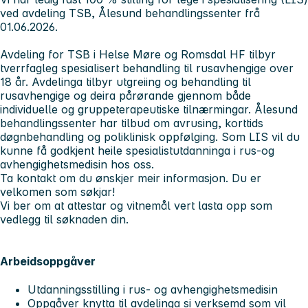
ved avdeling TSB, Ålesund behandlingssenter frå
01.06.2026.
Avdeling for TSB i Helse Møre og Romsdal HF tilbyr
tverrfagleg spesialisert behandling til rusavhengige over
18 år. Avdelinga tilbyr utgreiing og behandling til
rusavhengige og deira pårørande gjennom både
individuelle og gruppeterapeutiske tilnærmingar. Ålesund
behandlingssenter har tilbud om avrusing, korttids
døgnbehandling og poliklinisk oppfølging. Som LIS vil du
kunne få godkjent heile spesialistutdanninga i rus-og
avhengighetsmedisin hos oss.
Ta kontakt om du ønskjer meir informasjon. Du er
velkomen som søkjar!
Vi ber om at attestar og vitnemål vert lasta opp som
vedlegg til søknaden din.
Arbeidsoppgåver
Utdanningsstilling i rus- og avhengighetsmedisin
Oppgåver knytta til avdelinga si verksemd som vil