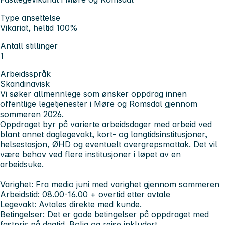
Type ansettelse
Vikariat, heltid 100%
Antall stillinger
1
Arbeidsspråk
Skandinavisk
Vi søker allmennlege som ønsker oppdrag innen
offentlige legetjenester i Møre og Romsdal gjennom
sommeren 2026.
Oppdraget byr på varierte arbeidsdager med arbeid ved
blant annet daglegevakt, kort- og langtidsinstitusjoner,
helsestasjon, ØHD og eventuelt overgrepsmottak. Det vil
være behov ved flere institusjoner i løpet av en
arbeidsuke.
Varighet:
Fra medio juni med varighet gjennom sommeren
Arbeidstid
: 08.00-16.00 + overtid etter avtale
Legevakt:
Avtales direkte med kunde.
Betingelser:
Det er gode betingelser på oppdraget med
fastpris på dagtid. Bolig og reise inkludert.