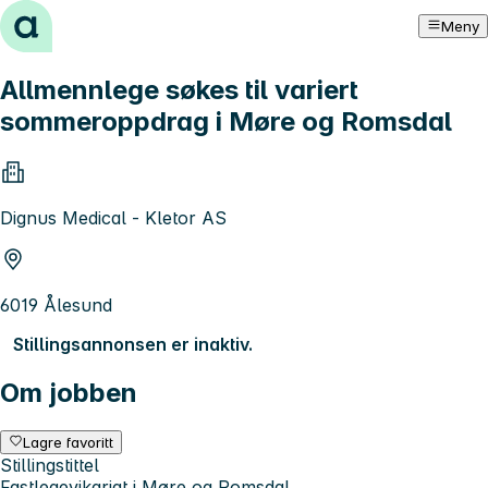
Hopp til innhold
Meny
Allmennlege søkes til variert
sommeroppdrag i Møre og Romsdal
Dignus Medical - Kletor AS
6019 Ålesund
Stillingsannonsen er inaktiv.
Om jobben
Lagre favoritt
Stillingstittel
Fastlegevikariat i Møre og Romsdal