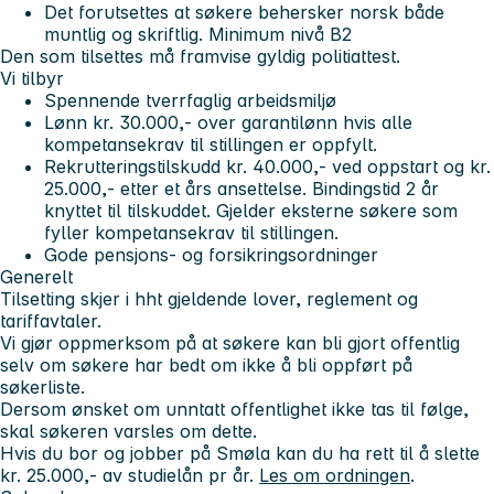
Det forutsettes at søkere behersker norsk både
muntlig og skriftlig. Minimum nivå B2
Den som tilsettes må framvise gyldig politiattest.
Vi tilbyr
Spennende tverrfaglig arbeidsmiljø
Lønn kr. 30.000,- over garantilønn hvis alle
kompetansekrav til stillingen er oppfylt.
Rekrutteringstilskudd kr. 40.000,- ved oppstart og kr.
25.000,- etter et års ansettelse. Bindingstid 2 år
knyttet til tilskuddet. Gjelder eksterne søkere som
fyller kompetansekrav til stillingen.
Gode pensjons- og forsikringsordninger
Generelt
Tilsetting skjer i hht gjeldende lover, reglement og
tariffavtaler.
Vi gjør oppmerksom på at søkere kan bli gjort offentlig
selv om søkere har bedt om ikke å bli oppført på
søkerliste.
Dersom ønsket om unntatt offentlighet ikke tas til følge,
skal søkeren varsles om dette.
Hvis du bor og jobber på Smøla kan du ha rett til å slette
kr. 25.000,- av studielån pr år.
Les om ordningen
.