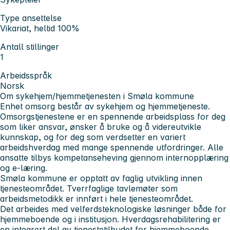
Type ansettelse
Vikariat, heltid 100%
Antall stillinger
1
Arbeidsspråk
Norsk
Om sykehjem/hjemmetjenesten i Smøla kommune
Enhet omsorg består av sykehjem og hjemmetjeneste.
Omsorgstjenestene er en spennende arbeidsplass for deg
som liker ansvar, ønsker å bruke og å videreutvikle
kunnskap, og for deg som verdsetter en variert
arbeidshverdag med mange spennende utfordringer. Alle
ansatte tilbys kompetanseheving gjennom internopplæring
og e-læring.
Smøla kommune er opptatt av faglig utvikling innen
tjenesteområdet. Tverrfaglige tavlemøter som
arbeidsmetodikk er innført i hele tjenesteområdet.
Det arbeides med velferdsteknologiske løsninger både for
hjemmeboende og i institusjon. Hverdagsrehabilitering er
en integrert del av tjenestetilbudet for hjemmeboende.