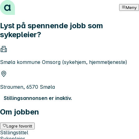
Hopp til innhold
Meny
Lyst på spennende jobb som
sykepleier?
Smøla kommune Omsorg (sykehjem, hjemmetjeneste)
Straumen, 6570 Smøla
Stillingsannonsen er inaktiv.
Om jobben
Lagre favoritt
Stillingstittel
Sykepleier