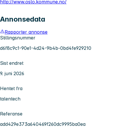
http://www.oslo.kommune.no/
Annonsedata
Rapporter annonse
Stillingsnummer
d6f8c9c1-90e1-4d24-9b4b-0bd4fe929210
Sist endret
9. juni 2026
Hentet fra
talentech
Referanse
add429e373a640469f260dc9995ba0ea