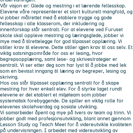
Vår visjon er: Glede og mestring i et lærende fellesskap.
Elevene våre representerer et stort kulturelt mangfold, og
vi jobber målrettet med å etablere trygge og gode
fellesskap i alle klasserom, der inkludering og
innenforskap står sentralt. For at elevene ved Furuset
skole skal oppleve mestring og læringsglede, jobber vi
mye med å tilrettelegge for god tilpasset opplæring. Vi
stiller krav til elevene. Dette stiller igjen krav til oss selv. Et
viktig satsningsområde for oss er lesing, hvor
begrepsopplæring, samt lese- og skrivestrategier er
sentralt. Vi ser etter deg som har lyst til å jobbe med lek
som en bevisst inngang til læring av begreper, lesing og
skriving.
Hos oss står tilpasset opplæring sentralt for å skape
mestring for hver enkelt elev. For å styrke laget rundt
elevene er det etablert et miljøteam som jobber
systematisk forebyggende. De spiller en viktig rolle for
elevenes skolehverdag og sosiale utvikling.
Vi samarbeider åpent og mye på tvers av team og trinn. Vi
jobber godt med profesjonsutvikling, blant annet gjennom
Lesson Study og Teach Meet for å videreutvikle kvaliteten
på undervisningen. I arbeidet med videreutvikling av