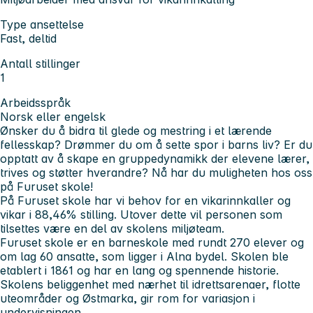
Type ansettelse
Fast, deltid
Antall stillinger
1
Arbeidsspråk
Norsk eller engelsk
Ønsker du å bidra til glede og mestring i et lærende
fellesskap? Drømmer du om å sette spor i barns liv? Er du
opptatt av å skape en gruppedynamikk der elevene lærer,
trives og støtter hverandre? Nå har du muligheten hos oss
på Furuset skole!
På Furuset skole har vi behov for en vikarinnkaller og
vikar i 88,46% stilling. Utover dette vil personen som
tilsettes være en del av skolens miljøteam.
Furuset skole er en barneskole med rundt 270 elever og
om lag 60 ansatte, som ligger i Alna bydel. Skolen ble
etablert i 1861 og har en lang og spennende historie.
Skolens beliggenhet med nærhet til idrettsarenaer, flotte
uteområder og Østmarka, gir rom for variasjon i
undervisningen.