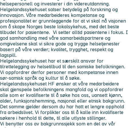
helsepersonell og investerer i din videreutdanning.
Helgelandssykehuset satser betydelig på forskning og
innovasjon. Våre medarbeideres kompetanse og
profesjonalitet er grunnleggende for at vi skal nå visjonen
om å skape Norges beste lokalsykehus, med det beste
tilbudet for pasientene. Vi setter alltid pasientene i fokus. I
god samhandling med våre samarbeidspartnere og
omgivelsene skal vi sikre gode og trygge helsetjenester
basert på våre verdier; kvalitet, trygghet, respekt og
lagspill.
Helgelandssykehuset har et særskilt ansvar for
tilrettelegging av helsetilbud til den samiske befolkningen.
Vi oppfordrer derfor personer med kompetanse innen
sør-samisk språk og kultur til å søke.
Helgelandssykehuset HF ønsker at våre medarbeidere
skal gjenspeile befolkningens mangfold og vi oppfordrer
alle som er kvalifiserte til å søke hos oss, uansett kjønn,
alder, funksjonshemming, nasjonal eller etnisk bakgrunn.
Det samme gjelder dersom du har hatt et lengre opphold
fra arbeidslivet. Vi forplikter oss til å kalle inn kvalifiserte
søkere i henhold til dette, til alle utlyste stillinger.
Vi benytter oss av bakgrunnssjekk som en del av vår