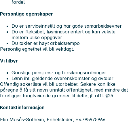
fordel
Personlige egenskaper
Du er serviceinnstilt og har gode samarbeidsevner
Du er fleksibel, løsningsorientert og kan veksle
mellom ulike oppgaver
Du takler et høyt arbeidstempo
Personlig egnethet vil bli vektlagt.
Vi tilbyr
Gunstige pensjons- og forsikringsordninger
Lønn iht. gjeldende overenskomster og avtaler
Offentlig søkerliste vil bli utarbeidet. Søkere kan ikke
påregne å få sitt navn unntatt offentlighet, med mindre det
foreligger tungtveiende grunner til dette, jf. offl. §25
Kontaktinformasjon
Elin Mosås-Solheim, Enhetsleder, +4795975966