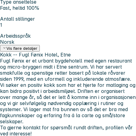
Type ansettelse
Fast, heltid 100%
Antall stillinger
1
Arbeidsspråk
Norsk
Vis flere detaljer
Kokk -- Fugl Fønix Hotel, Etne
Fugl Fønix er et urbant bygdehotell med egen restaurant
og micro-bryggeri midt i Etne sentrum. Vi har servert
smakfulle og spenstige retter basert på lokale råvarer
siden 1999, med en uformell og inkluderende atmosfære.
Vi søker en positiv kokk som har et hjerte for matlaging og
kan bidra positivt i arbeidsmiljøet. Driften er organisert
over mange år, så det er lett å komme inn i organisasjonen
og vi gir selvfølgelig nødvendig opplæring i rutiner og
systemer. Vi lager mat fra bunnen av så det er bra med
fagkunnskaper og erfaring fra á la carte og små/store
selskaper.
Ta gjerne kontakt for spørsmål rundt driften, profilen vår
ved interesse!