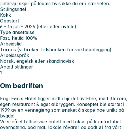
Intervju skjer på teams hvis ikke du er i nærheten.
Stillingstittel
Kokk
Oppstart
6 - 15 j
uli - 2026 (eller etter avtale)
Type ansettelse
Fast, heltid 100%
Arbeidstid
Turnus (vi bruker Tidsbanken for vaktplanlegging)
Arbeidsspråk
Norsk, engelsk eller skandinavisk
Antall stillinger
1
Om bedriften
Fugl Fønix Hotel ligger midt i hjertet av Etne, med 34 rom,
egen restaurant & eget ølbryggeri. Konseptet ble startet i
1999 av en vennegjeng som ønsket å skape noe unikt på
bygda!
Vi er nå et fullservice hotell med fokus på komfortabel
overnatting, god mat, lokale råvarer og godt øl fra vårt