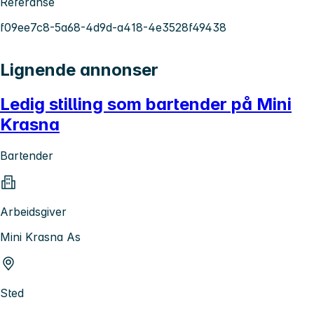
Referanse
f09ee7c8-5a68-4d9d-a418-4e3528f49438
Lignende annonser
Ledig stilling som bartender på Mini
Krasna
Bartender
Arbeidsgiver
Mini Krasna As
Sted