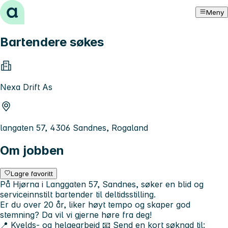
Hopp til innhold
Meny
Bartendere søkes
Nexa Drift As
langaten 57, 4306 Sandnes, Rogaland
Om jobben
Lagre favoritt
På Hjørna i Langgaten 57, Sandnes, søker en blid og
serviceinnstilt bartender til deltidsstilling.
Er du over 20 år, liker høyt tempo og skaper god
stemning? Da vil vi gjerne høre fra deg!
📍 Kvelds- og helgearbeid 📧 Send en kort søknad til: