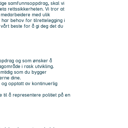
iktige samfunnsoppdrag, skal vi
ta rettssikkerheten. Vi tror at
r medarbeidere med ulik
ar behov for tilrettelegging i
vårt beste for å gi deg det du
soppdrag og som ønsker å
gområde i rask utvikling.
samtidig som du bygger
erne dine.
 og opptatt av kontinuerlig
ne til å representere politiet på en