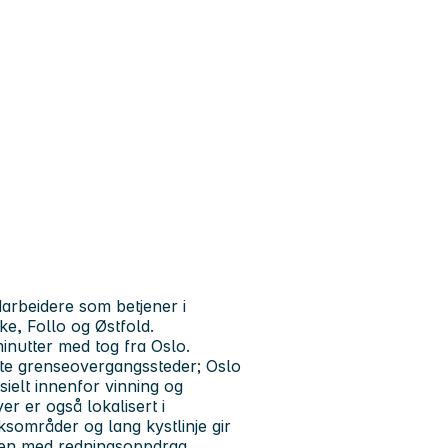
darbeidere som betjener i
e, Follo og Østfold.
 minutter med tog fra Oslo.
ørste grenseovergangssteder; Oslo
sielt innenfor vinning og
er er også lokalisert i
ksområder og lang kystlinje gir
ingen med redningsoppdrag,