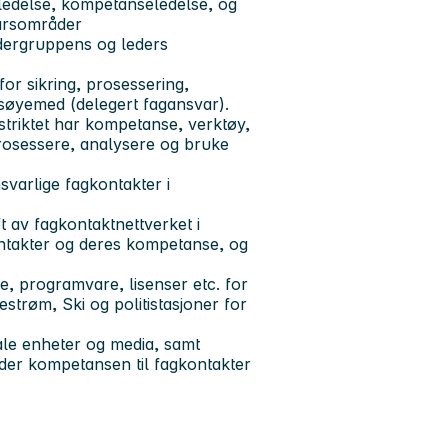
lledelse, kompetanseledelse, og
varsområder
edergruppens og leders
or sikring, prosessering,
gsøyemed (delegert fagansvar).
distriktet har kompetanse, verktøy,
 prosessere, analysere og bruke
varlige fagkontakter i
t av fagkontaktnettverket i
kontakter og deres kompetanse, og
 programvare, lisenser etc. for
strøm, Ski og politistasjoner for
tale enheter og media, samt
(der kompetansen til fagkontakter