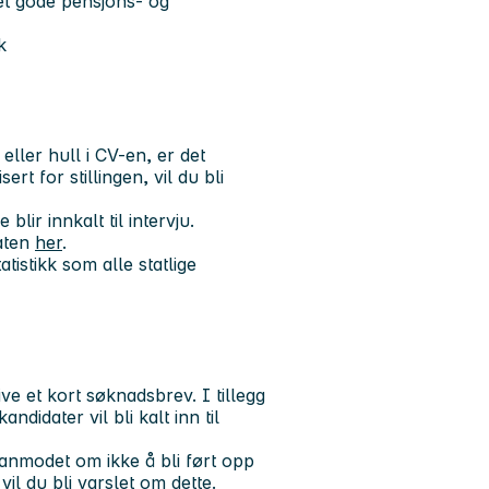
t gode pensjons- og
k
ler hull i CV-en, er det
rt for stillingen, vil du bli
lir innkalt til intervju.
aten
her
.
tistikk som alle statlige
e et kort søknadsbrev. I tillegg
didater vil bli kalt inn til
 anmodet om ikke å bli ført opp
vil du bli varslet om dette.