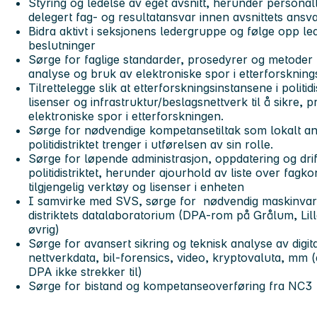
Styring og ledelse av eget avsnitt, herunder persona
delegert fag- og resultatansvar innen avsnittets ans
Bidra aktivt i seksjonens ledergruppe og følge opp l
beslutninger
Sørge for faglige standarder, prosedyrer og metoder f
analyse og bruk av elektroniske spor i etterforsknin
Tilrettelegge slik at etterforskningsinstansene i politi
lisenser og infrastruktur/beslagsnettverk til å sikre,
elektroniske spor i etterforskningen.
Sørge for nødvendige kompetansetiltak som lokalt ans
politidistriktet trenger i utførelsen av sin rolle.
Sørge for løpende administrasjon, oppdatering og drif
politidistriktet, herunder ajourhold av liste over fag
tilgjengelig verktøy og lisenser i enheten
I samvirke med SVS, sørge for nødvendig maskinvare,
distriktets datalaboratorium (DPA-rom på Grålum, Lille
øvrig)
Sørge for avansert sikring og teknisk analyse av digi
nettverkdata, bil-forensics, video, kryptovaluta, mm 
DPA ikke strekker til)
Sørge for bistand og kompetanseoverføring fra NC3