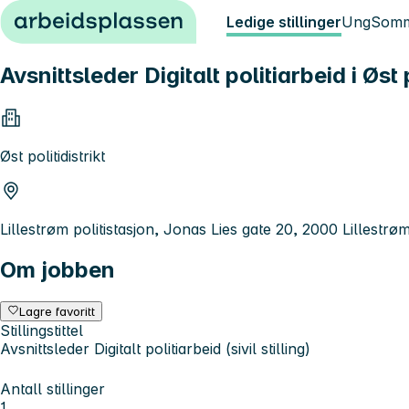
Hopp til innhold
Ledige stillinger
Ung
Somm
Avsnittsleder Digitalt politiarbeid i Øst po
Øst politidistrikt
Lillestrøm politistasjon, Jonas Lies gate 20, 2000 Lillestrø
Om jobben
Lagre favoritt
Stillingstittel
Avsnittsleder Digitalt politiarbeid (sivil stilling)
Antall stillinger
1