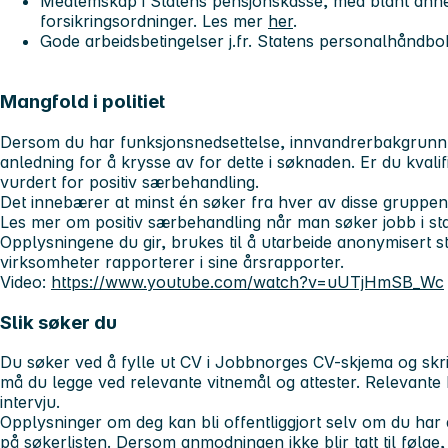
Medlemskap i Statens pensjonskasse, med blant anne
forsikringsordninger. Les mer
her
.
Gode arbeidsbetingelser j.fr. Statens personalhåndbo
Mangfold i politiet
Dersom du har funksjonsnedsettelse, innvandrerbakgrunn el
anledning for å krysse av for dette i søknaden. Er du kvalifise
vurdert for positiv særbehandling.
Det innebærer at minst én søker fra hver av disse gruppene b
Les mer om positiv særbehandling når man søker jobb i st
Opplysningene du gir, brukes til å utarbeide anonymisert sta
virksomheter rapporterer i sine årsrapporter.
Video:
https://www.youtube.com/watch?v=uUTjHmSB_Wc
Slik søker du
Du søker ved å fylle ut CV i Jobbnorges CV-skjema og skriv
må du legge ved relevante vitnemål og attester. Relevante kan
intervju.
Opplysninger om deg kan bli offentliggjort selv om du har
på søkerlisten. Dersom anmodningen ikke blir tatt til følge, 