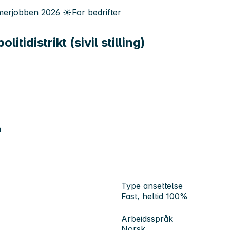
erjobben
2026
☀️
For bedrifter
litidistrikt (sivil stilling)
m
Type ansettelse
Fast, heltid 100%
Arbeidsspråk
Norsk