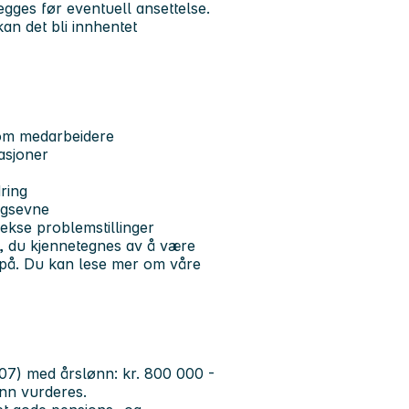
egges før eventuell ansettelse.
kan det bli innhentet
nnom medarbeidere
lasjoner
ring
ngsevne
plekse problemstillinger
t, du kjennetegnes av å være
t på. Du kan lese mer om våre
407) med årslønn: kr. 800 000 -
ønn vurderes.