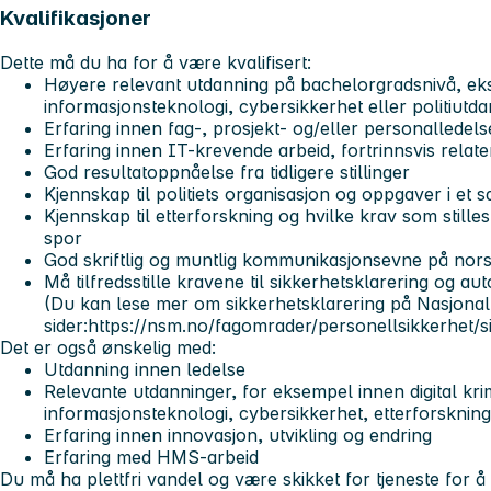
Kvalifikasjoner
Dette
må
du ha for å være kvalifisert:
Høyere relevant utdanning på bachelorgradsnivå, ek
informasjonsteknologi, cybersikkerhet eller politiutd
Erfaring innen fag-, prosjekt- og/eller personalledels
Erfaring innen IT-krevende arbeid, fortrinnsvis relater
God resultatoppnåelse fra tidligere stillinger
Kjennskap til politiets organisasjon og oppgaver i et
Kjennskap til etterforskning og hvilke krav som stilles 
spor
God skriftlig og muntlig kommunikasjonsevne på nor
Må tilfredsstille kravene til sikkerhetsklarering og au
(Du kan lese mer om sikkerhetsklarering på Nasjonal
sider:https://nsm.no/fagomrader/personellsikkerhet/s
Det er også
ønskelig
med:
Utdanning innen ledelse
Relevante utdanninger, for eksempel innen digital kri
informasjonsteknologi, cybersikkerhet, etterforsknin
Erfaring innen innovasjon, utvikling og endring
Erfaring med HMS-arbeid
Du må ha plettfri vandel og være skikket for tjeneste for å k