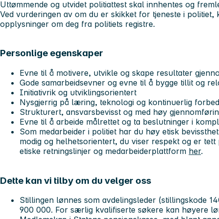
Uttømmende og utvidet politiattest skal innhentes og freml
Ved vurderingen av om du er skikket for tjeneste i politiet, 
opplysninger om deg fra politiets registre.
Personlige egenskaper
Evne til å motivere, utvikle og skape resultater gje
Gode samarbeidsevner og evne til å bygge tillit og re
Initiativrik og utviklingsorientert
Nysgjerrig på læring, teknologi og kontinuerlig forbed
Strukturert, ansvarsbevisst og med høy gjennomføri
Evne til å arbeide målrettet og ta beslutninger i kom
Som medarbeider i politiet har du høy etisk bevissthe
modig og helhetsorientert, du viser respekt og er tet
etiske retningslinjer og medarbeiderplattform
her
.
Dette kan vi tilby om du velger oss
Stillingen lønnes som
avdelingsleder
(stillingskode 1
900 000. For særlig kvalifiserte søkere kan høyere l