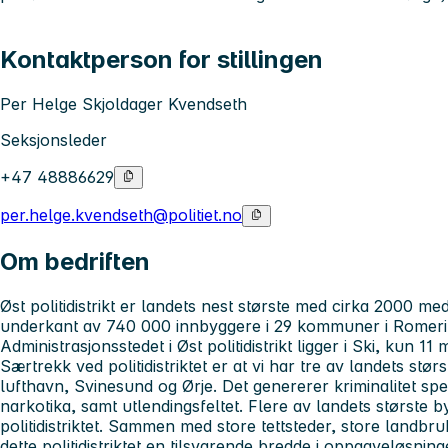
Kontaktperson for stillingen
Per Helge Skjoldager Kvendseth
Seksjonsleder
+47 48886629
per.helge.kvendseth@politiet.no
Om bedriften
Øst politidistrikt er landets nest største med cirka 2000 me
underkant av 740 000 innbyggere i 29 kommuner i Romerik
Administrasjonsstedet i Øst politidistrikt ligger i Ski, kun 11
Særtrekk ved politidistriktet er at vi har tre av landets st
lufthavn, Svinesund og Ørje. Det genererer kriminalitet spe
narkotika, samt utlendingsfeltet. Flere av landets største by
politidistriktet. Sammen med store tettsteder, store landbru
dette politidistriktet en tilsvarende bredde i oppgaveløsn