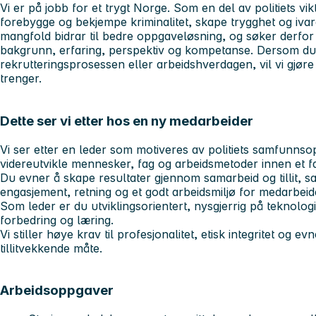
Vi er på jobb for et trygt Norge. Som en del av politiets v
forebygge og bekjempe kriminalitet, skape trygghet og ivare
mangfold bidrar til bedre oppgaveløsning, og søker derfo
bakgrunn, erfaring, perspektiv og kompetanse. Dersom du h
rekrutteringsprosessen eller arbeidshverdagen, vil vi gjøre 
trenger.
Dette ser vi etter hos en ny medarbeider
Vi ser etter en leder som motiveres av politiets samfunn
videreutvikle mennesker, fag og arbeidsmetoder innen et fa
Du evner å skape resultater gjennom samarbeid og tillit, 
engasjement, retning og et godt arbeidsmiljø for medarbeid
Som leder er du utviklingsorientert, nysgjerrig på teknologi
forbedring og læring.
Vi stiller høye krav til profesjonalitet, etisk integritet og ev
tillitvekkende måte.
Arbeidsoppgaver