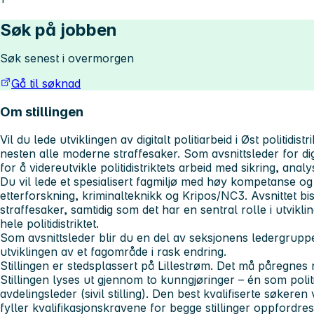
Søk på jobben
Søk senest i overmorgen
Gå til søknad
Om stillingen
Vil du lede utviklingen av digitalt politiarbeid i Øst politidistr
nesten alle moderne straffesaker. Som avsnittsleder for digi
for å videreutvikle politidistriktets arbeid med sikring, ana
Du vil lede et spesialisert fagmiljø med høy kompetanse o
etterforskning, kriminalteknikk og Kripos/NC3. Avsnittet b
straffesaker, samtidig som det har en sentral rolle i utvikli
hele politidistriktet.
Som avsnittsleder blir du en del av seksjonens ledergruppe 
utviklingen av et fagområde i rask endring.
Stillingen er stedsplassert på Lillestrøm. Det må påregnes
Stillingen lyses ut gjennom to kunngjøringer – én som poli
avdelingsleder (sivil stilling). Den best kvalifiserte søkeren 
fyller kvalifikasjonskravene for begge stillinger oppfordres