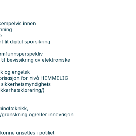
sempelvis innen
anning
e
t til digital sporsikring
 samfunnsperspektiv
til bevissikring av elektroniske
sk og engelsk
torisasjon for nivå
HEMMELIG
 sikkerhetsmyndighets
ikkerhetsklarering/)
minalteknikk,
g/granskning og/eller innovasjon
unne ansettes i politiet.