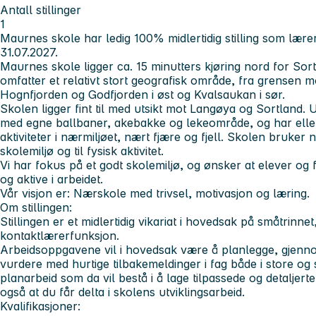
Antall stillinger
1
Maurnes skole har ledig 100% midlertidig stilling som lærer
31.07.2027.
Maurnes skole ligger ca. 15 minutters kjøring nord for So
omfatter et relativt stort geografisk område, fra grensen
Hognfjorden og Godfjorden i øst og Kvalsaukan i sør.
Skolen ligger fint til med utsikt mot Langøya og Sortland. 
med egne ballbaner, akebakke og lekeområde, og har eller
aktiviteter i nærmiljøet, nært fjære og fjell. Skolen bruker
skolemiljø og til fysisk aktivitet.
Vi har fokus på et godt skolemiljø, og ønsker at elever og
og aktive i arbeidet.
Vår visjon er: Nærskole med trivsel, motivasjon og læring.
Om stillingen:
Stillingen er et midlertidig vikariat i hovedsak på småtrinne
kontaktlærerfunksjon.
Arbeidsoppgavene vil i hovedsak være å planlegge, gjenn
vurdere med hurtige tilbakemeldinger i fag både i store og 
planarbeid som da vil bestå i å lage tilpassede og detaljert
også at du får delta i skolens utviklingsarbeid.
Kvalifikasjoner: