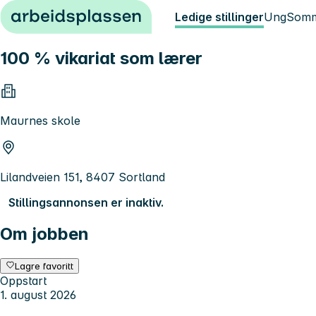
Hopp til innhold
Ledige stillinger
Ung
Somm
100 % vikariat som lærer
Maurnes skole
Lilandveien 151, 8407 Sortland
Stillingsannonsen er inaktiv.
Om jobben
Lagre favoritt
Oppstart
1. august 2026