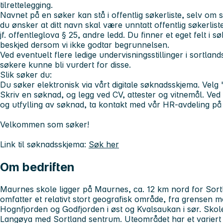
tilrettelegging.
Navnet på en søker kan stå i offentlig søkerliste, selv o
du ønsker at ditt navn skal være unntatt offentlig søkerlis
jf. offentleglova § 25, andre ledd. Du finner et eget felt i s
beskjed dersom vi ikke godtar begrunnelsen.
Ved eventuelt flere ledige undervisningsstillinger i sortland
søkere kunne bli vurdert for disse.
Slik søker du:
Du søker elektronisk via vårt digitale søknadsskjema. Velg 
Skriv en søknad, og legg ved CV, attester og vitnemål. Ved
og utfylling av søknad, ta kontakt med vår HR-avdeling på t
Velkommen som søker!
Link til søknadsskjema:
Søk her
Om bedriften
Maurnes skole ligger på Maurnes, ca. 12 km nord for Sor
omfatter et relativt stort geografisk område, fra grensen
Hognfjorden og Godfjorden i øst og Kvalsaukan i sør. Skolen
Langøya med Sortland sentrum. Uteområdet har et variert