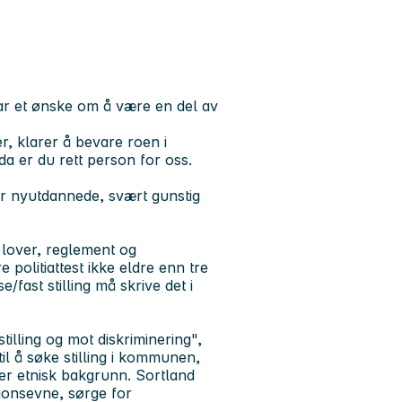
har et ønske om å være en del av
r, klarer å bevare roen i
da er du rett person for oss.
or nyutdannede, svært gunstig
 lover, reglement og
re politiattest ikke eldre enn tre
/fast stilling må skrive det i
tilling og mot diskriminering",
il å søke stilling i kommunen,
ler etnisk bakgrunn. Sortland
jonsevne, sørge for