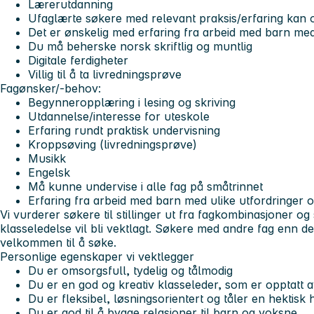
Lærerutdanning
Ufaglærte søkere med relevant praksis/erfaring kan ogs
Det er ønskelig med erfaring fra arbeid med barn med
Du må beherske norsk skriftlig og muntlig
Digitale ferdigheter
Villig til å ta livredningsprøve
Fagønsker/-behov:
Begynneropplæring i lesing og skriving
Utdannelse/interesse for uteskole
Erfaring rundt praktisk undervisning
Kroppsøving (livredningsprøve)
Musikk
Engelsk
Må kunne undervise i alle fag på småtrinnet
Erfaring fra arbeid med barn med ulike utfordringer 
Vi vurderer søkere til stillinger ut fra fagkombinasjoner o
klasseledelse vil bli vektlagt. Søkere med andre fag enn
velkommen til å søke.
Personlige egenskaper vi vektlegger
Du er omsorgsfull, tydelig og tålmodig
Du er en god og kreativ klasseleder, som er opptatt 
Du er fleksibel, løsningsorientert og tåler en hektisk
Du er god til å bygge relasjoner til barn og voksne