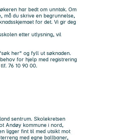
m søkeren har bedt om unntak. Om
te, må du skrive en begrunnelse,
øknadsskjemaet for det. Vi gir deg
sskolen etter utlysning, vil
"søk her" og fyll ut søknaden.
 behov for hjelp med registrering
lf. 76 10 90 00.
tland sentrum. Skolekretsen
 mot Andøy kommune i nord,
 ligger fint til med utsikt mot
 terreng med egne ballbaner,