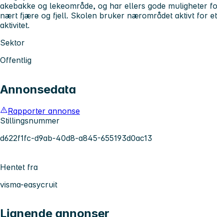
akebakke og lekeområde, og har ellers gode muligheter for u
nært fjære og fjell. Skolen bruker nærområdet aktivt for et 
aktivitet.
Sektor
Offentlig
Annonsedata
Rapporter annonse
Stillingsnummer
d622f1fc-d9ab-40d8-a845-655193d0ac13
Hentet fra
visma-easycruit
Lignende annonser