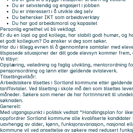
Du er selvstendig og engasjert i jobben
Du er interessert i å utvikle deg selv
Du behersker IKT som arbeidsverktøy
Du har god arbeidsmoral og kapasitet
Personlig egnethet vil bli vektlagt.
Er du en lojal og god kollega, har stabilt godt humør, og 
et godt kollegium? Da ønsker vi deg som søker.
Har du i tillegg evnen til å gjennomføre samtaler med eleve
tilspissede situasjoner der ditt gode elevsyn kommer frem, 
Vi tilbyr:
Opplæring, veiledning og faglig utvikling, mentorordning f
pensjonsordning og lønn etter gjeldende avtaleverk.
Tilsettingsvilkår:
Arbeidstakere tilsettes i Sortland kommune etter gjeldende
tariffavtaler. Ved tilsetting i skole må den som tilsettes leve
måneder. Søkere som mener de har fortrinnsrett til utvidelse
søknaden.
Generelt:
Med utgangspunkt i politisk vedtatt "Handlingsplan for likes
oppfordrer Sortland kommune alle kvalifiserte kandidater t
uavhengig av alder, kjønn, funksjonsvariasjon, nasjonal el
kommune vil ved ansettelse av søkere med redusert funks