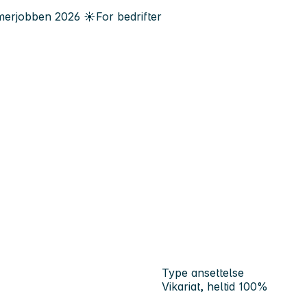
erjobben
2026
☀️
For bedrifter
Type ansettelse
Vikariat, heltid 100%