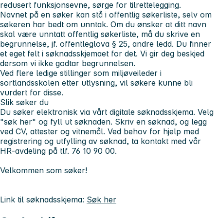
redusert funksjonsevne, sørge for tilrettelegging.
Navnet på en søker kan stå i offentlig søkerliste, selv om
søkeren har bedt om unntak. Om du ønsker at ditt navn
skal være unntatt offentlig søkerliste, må du skrive en
begrunnelse, jf. offentleglova § 25, andre ledd. Du finner
et eget felt i søknadsskjemaet for det. Vi gir deg beskjed
dersom vi ikke godtar begrunnelsen.
Ved flere ledige stillinger som miljøveileder i
sortlandsskolen etter utlysning, vil søkere kunne bli
vurdert for disse.
Slik søker du
Du søker elektronisk via vårt digitale søknadsskjema. Velg
"søk her" og fyll ut søknaden. Skriv en søknad, og legg
ved CV, attester og vitnemål. Ved behov for hjelp med
registrering og utfylling av søknad, ta kontakt med vår
HR-avdeling på tlf. 76 10 90 00.
Velkommen som søker!
Link til søknadsskjema:
Søk her