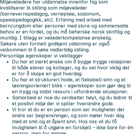
Miljøveiledere har utdannelse innenfor fag som
kvalifiserer til stilling som miljøveileder
(barnevernspedagog, vernepleie, sosionom,
spesialpedagogikk, etc). Erfaring med arbeid med
barn/ungdom eller personer med store og sammensatte
behov er en fordel, og du må beherske norsk skriftlig og
muntlig. I tillegg er veilederkompetanse ønskelig.
Søkere uten formell godkjent utdanning er også
velkommen til å søke midlertidig stilling.
Personlige egenskaper vi vektlegger
Du har et sterkt ønske om å bygge trygge relasjoner
til både elever og kolleger, og du vet hvor viktig det
er for å skape en god hverdag.
Du har et strukturert hode, et fleksibelt sinn og et
løsningsorientert blikk – egenskaper som gjør deg til
en trygg og stabil ressurs i utfordrende situasjoner.
Samarbeid er noe du verdsetter høyt, og du bidrar til
et positivt miljø der vi spiller hverandre gode.
Vi tror at du er en person som ser muligheter der
andre ser begrensninger, og som møter hver dag
med et smil og et åpent sinn. Hos oss vil du få
muligheten til å utgjøre en forskjell – ikke bare for én
person, men for mange.