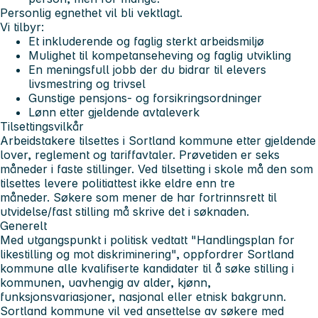
Personlig egnethet vil bli vektlagt.
Vi tilbyr:
Et inkluderende og faglig sterkt arbeidsmiljø
Mulighet til kompetanseheving og faglig utvikling
En meningsfull jobb der du bidrar til elevers
livsmestring og trivsel
Gunstige pensjons- og forsikringsordninger
Lønn etter gjeldende avtaleverk
Tilsettingsvilkår
Arbeidstakere tilsettes i Sortland kommune etter gjeldende
lover, reglement og tariffavtaler. Prøvetiden er seks
måneder i faste stillinger. Ved tilsetting i skole må den som
tilsettes levere politiattest ikke eldre enn tre
måneder. Søkere som mener de har fortrinnsrett til
utvidelse/fast stilling må skrive det i søknaden.
Generelt
Med utgangspunkt i politisk vedtatt "Handlingsplan for
likestilling og mot diskriminering", oppfordrer Sortland
kommune alle kvalifiserte kandidater til å søke stilling i
kommunen, uavhengig av alder, kjønn,
funksjonsvariasjoner, nasjonal eller etnisk bakgrunn.
Sortland kommune vil ved ansettelse av søkere med