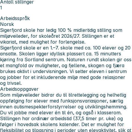
Antall stillinger
1
Arbeidsspråk
Norsk
Sigerfjord skole har ledig 100 % midlertidig stilling som
miljøveileder, for skoleåret 2026/27. Stillingen er et
vikariat, med mulighet for forlengelse.
Sigerfjord skole er en 1.–7. skole med ca. 100 elever og 20
ansatte. Skolen ligger idyllisk plassert ca. 15 minutters
kjøring fra Sortland sentrum. Naturen rundt skolen gir oss
et mangfold av muligheter, og fjellene, skogen og fjæra
brukes aktivt i undervisningen. Vi setter eleven i sentrum
og jobber for et inkluderende miljø med gode relasjoner
og trivsel.
Arbeidsoppgaver
Som miljøveileder bidrar du til tilrettelegging og helhetlig
oppfølging for elever med funksjonsvariasjoner, særlig
innen autismespekterforstyrrelser og utviklingshemming.
Du vil jobbe med elever én til én, og også i klasserom.
Stillingen har ordinær arbeidstid (37,5 timer pr. uke) og
følger i hovedsak skolens kalender. Det er mulighet for
fleksibilitet og tilpasning i perioder uten elevaktivitet, slik at