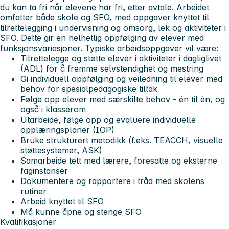
du kan ta fri når elevene har fri, etter avtale. Arbeidet
omfatter både skole og SFO, med oppgaver knyttet til
tilrettelegging i undervisning og omsorg, lek og aktiviteter i
SFO. Dette gir en helhetlig oppfølging av elever med
funksjonsvariasjoner. Typiske arbeidsoppgaver vil være:
Tilrettelegge og støtte elever i aktiviteter i dagliglivet
(ADL) for å fremme selvstendighet og mestring
Gi individuell oppfølging og veiledning til elever med
behov for spesialpedagogiske tiltak
Følge opp elever med særskilte behov - én til én, og
også i klasserom
Utarbeide, følge opp og evaluere individuelle
opplæringsplaner (IOP)
Bruke strukturert metodikk (f.eks. TEACCH, visuelle
støttesystemer, ASK)
Samarbeide tett med lærere, foresatte og eksterne
faginstanser
Dokumentere og rapportere i tråd med skolens
rutiner
Arbeid knyttet til SFO
Må kunne åpne og stenge SFO
Kvalifikasjoner