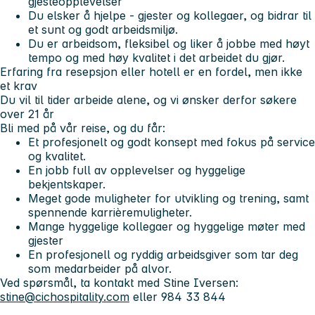
gjesteopplevelser
Du elsker å hjelpe - gjester og kollegaer, og bidrar til
et sunt og godt arbeidsmiljø.
Du er arbeidsom, fleksibel og liker å jobbe med høyt
tempo og med høy kvalitet i det arbeidet du gjør.
Erfaring fra resepsjon eller hotell er en fordel, men ikke
et krav
Du vil til tider arbeide alene, og vi ønsker derfor søkere
over 21 år
Bli med på vår reise, og du får:
Et profesjonelt og godt konsept med fokus på service
og kvalitet.
En jobb full av opplevelser og hyggelige
bekjentskaper.
Meget gode muligheter for utvikling og trening, samt
spennende karrièremuligheter.
Mange hyggelige kollegaer og hyggelige møter med
gjester
En profesjonell og ryddig arbeidsgiver som tar deg
som medarbeider på alvor.
Ved spørsmål, ta kontakt med Stine Iversen:
stine@cichospitality.com
eller 984 33 844