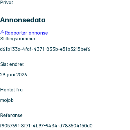
Privat
Annonsedata
Rapporter annonse
Stillingsnummer
d61b133a-4faf-4371-833b-e51b3215bef6
Sist endret
29. juni 2026
Hentet fra
mojob
Referanse
f905769f-8f7f-4b97-9434-d783504150d0