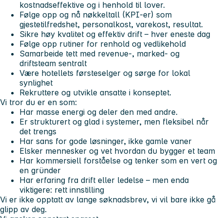
kostnadseffektive og i henhold til lover.
Følge opp og nå nøkkeltall (KPI-er) som
gjestetilfredshet, personalkost, varekost, resultat.
Sikre høy kvalitet og effektiv drift – hver eneste dag
Følge opp rutiner for renhold og vedlikehold
Samarbeide tett med revenue-, marked- og
driftsteam sentralt
Være hotellets førsteselger og sørge for lokal
synlighet
Rekruttere og utvikle ansatte i konseptet.
Vi tror du er en som:
Har masse energi og deler den med andre.
Er strukturert og glad i systemer, men fleksibel når
det trengs
Har sans for gode løsninger, ikke gamle vaner
Elsker mennesker og vet hvordan du bygger et team
Har kommersiell forståelse og tenker som en vert og
en gründer
Har erfaring fra drift eller ledelse – men enda
viktigere: rett innstilling
Vi er ikke opptatt av lange søknadsbrev, vi vil bare ikke gå
glipp av deg.