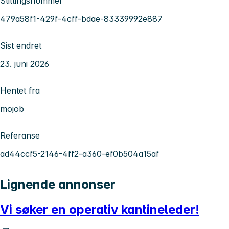
Stillingsnummer
479a58f1-429f-4cff-bdae-83339992e887
Sist endret
23. juni 2026
Hentet fra
mojob
Referanse
ad44ccf5-2146-4ff2-a360-ef0b504a15af
Lignende annonser
Vi søker en operativ kantineleder!