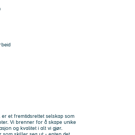
n
rbeid
er et fremtidsrettet selskap som
er. Vi brenner for å skape unike
on og kvalitet i alt vi gjør.
r som skiller seg ut - enten det