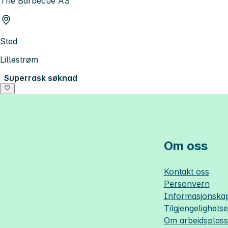
The Barbecue AS
Sted
Lillestrøm
Superrask søknad
Om oss
Kontakt oss
Personvern
Informasjonskap
Tilgjengelighets
Om
arbeidsplas