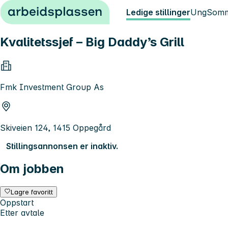
Hopp til innhold
Ledige stillinger
Ung
Somm
Kvalitetssjef – Big Daddy’s Grill
Fmk Investment Group As
Skiveien 124, 1415 Oppegård
Stillingsannonsen er inaktiv.
Om jobben
Lagre favoritt
Oppstart
Etter avtale