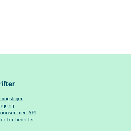
ifter
ningslinjer
logging
nnonser med API
ler for bedrifter