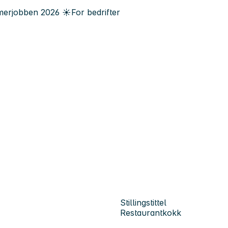
erjobben
2026
☀️
For bedrifter
Stillingstittel
Restaurantkokk