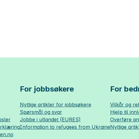
For jobbsøkere
For bedr
Nyttige artikler for jobbsøkere
Vilkår og ret
Spørsmål og svar
Hjelp til inn
sler
Jobbe i utlandet (EURES)
Overføre a
erklæring
Information to refugees from Ukraine
Nyttige artik
sen.no