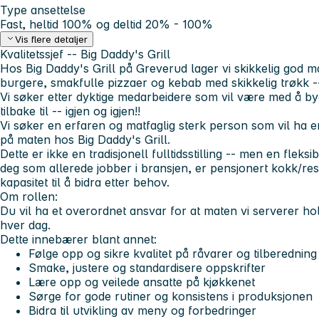
Type ansettelse
Fast, heltid 100% og deltid 20% - 100%
Vis flere detaljer
Kvalitetssjef -- Big Daddy's Grill
Hos Big Daddy's Grill på Greverud lager vi skikkelig god ma
burgere, smakfulle pizzaer og kebab med skikkelig trøkk -
Vi søker etter dyktige medarbeidere som vil være med å b
tilbake til -- igjen og igjen!!
Vi søker en erfaren og matfaglig sterk person som vil ha en 
på maten hos Big Daddy's Grill.
Dette er ikke en tradisjonell fulltidsstilling -- men en fleks
deg som allerede jobber i bransjen, er pensjonert kokk/res
kapasitet til å bidra etter behov.
Om rollen:
Du vil ha et overordnet ansvar for at maten vi serverer hol
hver dag.
Dette innebærer blant annet:
Følge opp og sikre kvalitet på råvarer og tilberedning
Smake, justere og standardisere oppskrifter
Lære opp og veilede ansatte på kjøkkenet
Sørge for gode rutiner og konsistens i produksjonen
Bidra til utvikling av meny og forbedringer