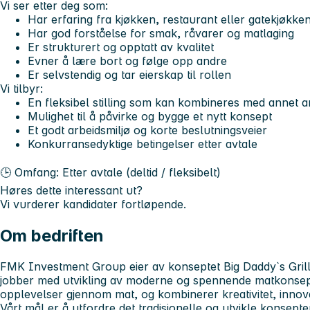
Vi ser etter deg som:
Har erfaring fra kjøkken, restaurant eller gatekjøkke
Har god forståelse for smak, råvarer og matlaging
Er strukturert og opptatt av kvalitet
Evner å lære bort og følge opp andre
Er selvstendig og tar eierskap til rollen
Vi tilbyr:
En fleksibel stilling som kan kombineres med annet a
Mulighet til å påvirke og bygge et nytt konsept
Et godt arbeidsmiljø og korte beslutningsveier
Konkurransedyktige betingelser etter avtale
🕒 Omfang:
Etter avtale (deltid / fleksibelt)
Høres dette interessant ut?
Vi vurderer kandidater fortløpende.
Om bedriften
FMK Investment Group eier av konseptet Big Daddy`s Grill 
jobber med utvikling av moderne og spennende matkonsept
opplevelser gjennom mat, og kombinerer kreativitet, innovasj
Vårt mål er å utfordre det tradisjonelle og utvikle konsepte