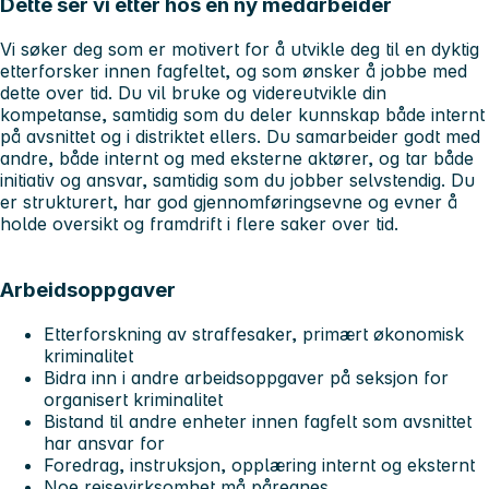
Dette ser vi etter hos en ny medarbeider
Vi søker deg som er motivert for å utvikle deg til en dyktig
etterforsker innen fagfeltet, og som ønsker å jobbe med
dette over tid. Du vil bruke og videreutvikle din
kompetanse, samtidig som du deler kunnskap både internt
på avsnittet og i distriktet ellers. Du samarbeider godt med
andre, både internt og med eksterne aktører, og tar både
initiativ og ansvar, samtidig som du jobber selvstendig. Du
er strukturert, har god gjennomføringsevne og evner å
holde oversikt og framdrift i flere saker over tid.
Arbeidsoppgaver
Etterforskning av straffesaker, primært økonomisk
kriminalitet
Bidra inn i andre arbeidsoppgaver på seksjon for
organisert kriminalitet
Bistand til andre enheter innen fagfelt som avsnittet
har ansvar for
Foredrag, instruksjon, opplæring internt og eksternt
Noe reisevirksomhet må påregnes