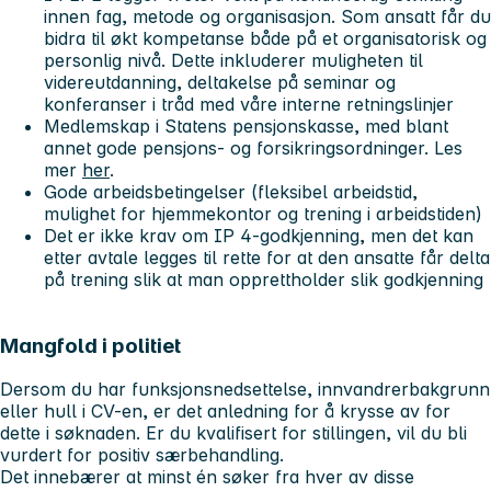
innen fag, metode og organisasjon. Som ansatt får du
bidra til økt kompetanse både på et organisatorisk og
personlig nivå. Dette inkluderer muligheten til
videreutdanning, deltakelse på seminar og
konferanser i tråd med våre interne retningslinjer
Medlemskap i Statens pensjonskasse, med blant
annet gode pensjons- og forsikringsordninger. Les
mer
her
.
Gode arbeidsbetingelser (fleksibel arbeidstid,
mulighet for hjemmekontor og trening i arbeidstiden)
Det er ikke krav om IP 4-godkjenning, men det kan
etter avtale legges til rette for at den ansatte får delta
på trening slik at man opprettholder slik godkjenning
Mangfold i politiet
Dersom du har funksjonsnedsettelse, innvandrerbakgrunn
eller hull i CV-en, er det anledning for å krysse av for
dette i søknaden. Er du kvalifisert for stillingen, vil du bli
vurdert for positiv særbehandling.
Det innebærer at minst én søker fra hver av disse