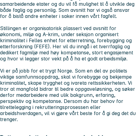
samarbeidende etater og du vil få mulighet til å utvikle deg
både faglig og personlig. Som avsnitt har vi også ansvar
for å bistå andre enheter i saker innen vårt fagfelt.
Stillingen er organisatorisk plassert ved avsnitt for
økonomi, miljø og A-krim, under seksjon organisert
kriminalitet i Felles enhet for etterretning, forebygging og
etterforskning (FEFE). Her vil du inngå i et tverrfaglig og
dedikert fagmiljø med høy kompetanse, stort engasjement
og hvor vi legger stor vekt på å ha et godt arbeidsmiljø.
Vi er på jobb for et trygt Norge. Som en del av politiets
viktige samfunnsoppdrag, skal vi forebygge og bekjempe
kriminalitet, skape trygghet og ivareta rettssikkerheten. Vi
tror at mangfold bidrar til bedre oppgaveløsning, og søker
derfor medarbeidere med ulik bakgrunn, erfaring,
perspektiv og kompetanse. Dersom du har behov for
tilrettelegging i rekrutteringsprosessen eller
arbeidshverdagen, vil vi gjøre vårt beste for å gi deg det du
trenger.