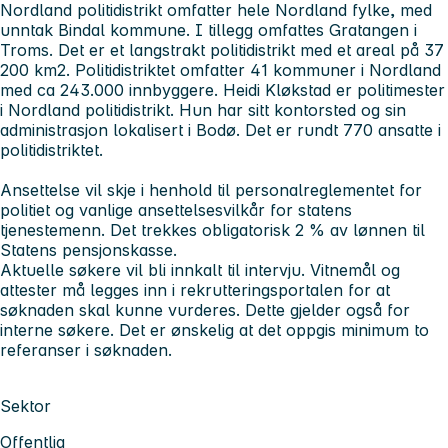
Nordland politidistrikt omfatter hele Nordland fylke, med
unntak Bindal kommune. I tillegg omfattes Gratangen i
Troms. Det er et langstrakt politidistrikt med et areal på 37
200 km2. Politidistriktet omfatter 41 kommuner i Nordland
med ca 243.000 innbyggere. Heidi Kløkstad er politimester
i Nordland politidistrikt. Hun har sitt kontorsted og sin
administrasjon lokalisert i Bodø. Det er rundt 770 ansatte i
politidistriktet.
Ansettelse vil skje i henhold til personalreglementet for
politiet og vanlige ansettelsesvilkår for statens
tjenestemenn. Det trekkes obligatorisk 2 % av lønnen til
Statens pensjonskasse.
Aktuelle søkere vil bli innkalt til intervju. Vitnemål og
attester må legges inn i rekrutteringsportalen for at
søknaden skal kunne vurderes. Dette gjelder også for
interne søkere. Det er ønskelig at det oppgis minimum to
referanser i søknaden.
Sektor
Offentlig