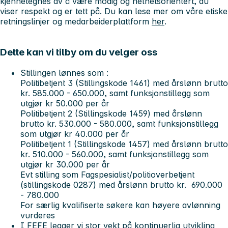
kjennetegnes av å være modig og helhetsorientert, du
viser respekt og er tett på. Du kan lese mer om våre etiske
retningslinjer og medarbeiderplattform
her
.
Dette kan vi tilby om du velger oss
Stillingen lønnes som :
Politibetjent 3 (Stillingskode 1461) med årslønn brutto
kr. 585.000 - 650.000, samt funksjonstillegg som
utgjør kr 50.000 per år
Politibetjent 2 (Stillingskode 1459) med årslønn
brutto kr. 530.000 - 580.000, samt funksjonstillegg
som utgjør kr 40.000 per år
Politibetjent 1 (Stillingskode 1457) med årslønn brutto
kr. 510.000 - 560.000, samt funksjonstillegg som
utgjør kr 30.000 per år
Evt stilling som Fagspesialist/politioverbetjent
(stillingskode 0287) med årslønn brutto kr. 690.000
- 780.000
For særlig kvalifiserte søkere kan høyere avlønning
vurderes
I FEFE legger vi stor vekt på kontinuerlig utvikling