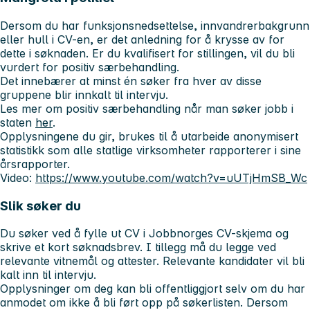
Dersom du har funksjonsnedsettelse, innvandrerbakgrunn
eller hull i CV-en, er det anledning for å krysse av for
dette i søknaden. Er du kvalifisert for stillingen, vil du bli
vurdert for positiv særbehandling.
Det innebærer at minst én søker fra hver av disse
gruppene blir innkalt til intervju.
Les mer om positiv særbehandling når man søker jobb i
staten
her
.
Opplysningene du gir, brukes til å utarbeide anonymisert
statistikk som alle statlige virksomheter rapporterer i sine
årsrapporter.
Video:
https://www.youtube.com/watch?v=uUTjHmSB_Wc
Slik søker du
Du søker ved å fylle ut CV i Jobbnorges CV-skjema og
skrive et kort søknadsbrev. I tillegg må du legge ved
relevante vitnemål og attester. Relevante kandidater vil bli
kalt inn til intervju.
Opplysninger om deg kan bli offentliggjort selv om du har
anmodet om ikke å bli ført opp på søkerlisten. Dersom