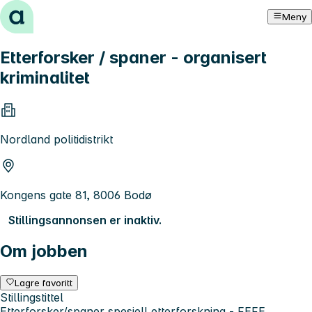
Hopp til innhold
Meny
Etterforsker / spaner - organisert
kriminalitet
Nordland politidistrikt
Kongens gate 81, 8006 Bodø
Stillingsannonsen er inaktiv.
Om jobben
Lagre favoritt
Stillingstittel
Etterforsker/spaner spesiell etterforskning - FEFE