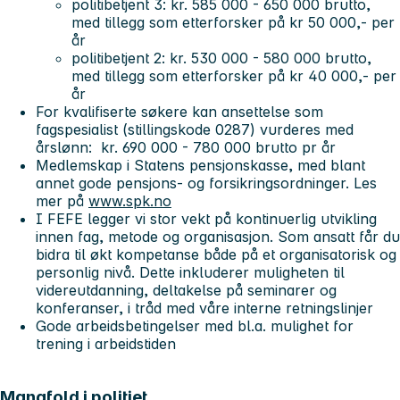
politibetjent 3: kr. 585 000 - 650 000 brutto,
med tillegg som etterforsker på kr 50 000,- per
år
politibetjent 2: kr. 530 000 - 580 000 brutto,
med tillegg som etterforsker på kr 40 000,- per
år
For kvalifiserte søkere kan ansettelse som
fagspesialist (stillingskode 0287) vurderes med
årslønn: kr. 690 000 - 780 000 brutto pr år
Medlemskap i Statens pensjonskasse, med blant
annet gode pensjons- og forsikringsordninger. Les
mer på
www.spk.no
I FEFE legger vi stor vekt på kontinuerlig utvikling
innen fag, metode og organisasjon. Som ansatt får du
bidra til økt kompetanse både på et organisatorisk og
personlig nivå. Dette inkluderer muligheten til
videreutdanning, deltakelse på seminarer og
konferanser, i tråd med våre interne retningslinjer
Gode arbeidsbetingelser med bl.a. mulighet for
trening i arbeidstiden
Mangfold i politiet