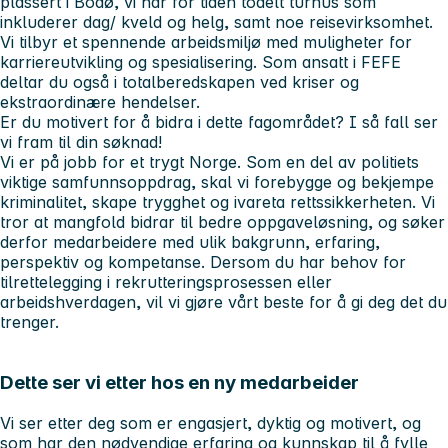
plassert i Bodø, vi har for tiden todelt turnus som
inkluderer dag/ kveld og helg, samt noe reisevirksomhet.
Vi tilbyr et spennende arbeidsmiljø med muligheter for
karriereutvikling og spesialisering. Som ansatt i FEFE
deltar du også i totalberedskapen ved kriser og
ekstraordinære hendelser.
Er du motivert for å bidra i dette fagområdet? I så fall ser
vi fram til din søknad!
Vi er på jobb for et trygt Norge. Som en del av politiets
viktige samfunnsoppdrag, skal vi forebygge og bekjempe
kriminalitet, skape trygghet og ivareta rettssikkerheten. Vi
tror at mangfold bidrar til bedre oppgaveløsning, og søker
derfor medarbeidere med ulik bakgrunn, erfaring,
perspektiv og kompetanse. Dersom du har behov for
tilrettelegging i rekrutteringsprosessen eller
arbeidshverdagen, vil vi gjøre vårt beste for å gi deg det du
trenger.
Dette ser vi etter hos en ny medarbeider
Vi ser etter deg som er engasjert, dyktig og motivert, og
som har den nødvendige erfaring og kunnskap til å fylle