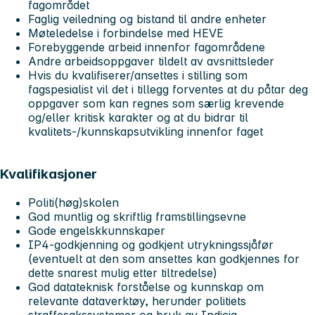
fagområdet
Faglig veiledning og bistand til andre enheter
Møteledelse i forbindelse med HEVE
Forebyggende arbeid innenfor fagområdene
Andre arbeidsoppgaver tildelt av avsnittsleder
Hvis du kvalifiserer/ansettes i stilling som
fagspesialist vil det i tillegg forventes at du påtar deg
oppgaver som kan regnes som særlig krevende
og/eller kritisk karakter og at du bidrar til
kvalitets-/kunnskapsutvikling innenfor faget
Kvalifikasjoner
Politi(høg)skolen
God muntlig og skriftlig framstillingsevne
Gode engelskkunnskaper
IP4-godkjenning og godkjent utrykningssjåfør
(eventuelt at den som ansettes kan godkjennes for
dette snarest mulig etter tiltredelse)
God datateknisk forståelse og kunnskap om
relevante dataverktøy, herunder politiets
straffesakssystemer og bruk av Indicia