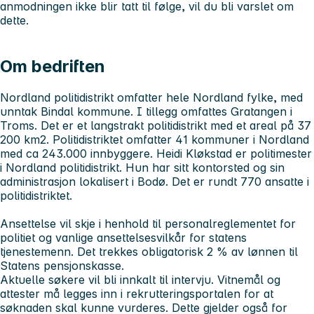
anmodningen ikke blir tatt til følge, vil du bli varslet om
dette.
Om bedriften
Nordland politidistrikt omfatter hele Nordland fylke, med
unntak Bindal kommune. I tillegg omfattes Gratangen i
Troms. Det er et langstrakt politidistrikt med et areal på 37
200 km2. Politidistriktet omfatter 41 kommuner i Nordland
med ca 243.000 innbyggere. Heidi Kløkstad er politimester
i Nordland politidistrikt. Hun har sitt kontorsted og sin
administrasjon lokalisert i Bodø. Det er rundt 770 ansatte i
politidistriktet.
Ansettelse vil skje i henhold til personalreglementet for
politiet og vanlige ansettelsesvilkår for statens
tjenestemenn. Det trekkes obligatorisk 2 % av lønnen til
Statens pensjonskasse.
Aktuelle søkere vil bli innkalt til intervju. Vitnemål og
attester må legges inn i rekrutteringsportalen for at
søknaden skal kunne vurderes. Dette gjelder også for