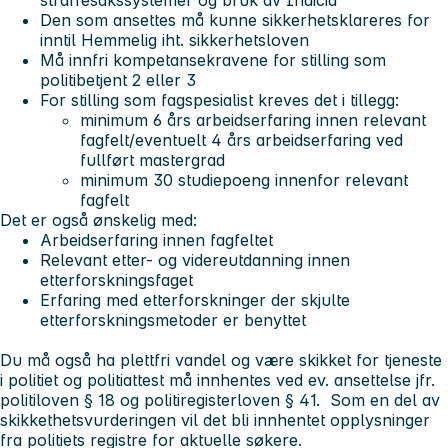
Den som ansettes må kunne sikkerhetsklareres for
inntil Hemmelig iht. sikkerhetsloven
Må innfri kompetansekravene for stilling som
politibetjent 2 eller 3
For stilling som fagspesialist kreves det i tillegg:
minimum 6 års arbeidserfaring innen relevant
fagfelt/eventuelt 4 års arbeidserfaring ved
fullført mastergrad
minimum 30 studiepoeng innenfor relevant
fagfelt
Det er også ønskelig med:
Arbeidserfaring innen fagfeltet
Relevant etter- og videreutdanning innen
etterforskningsfaget
Erfaring med etterforskninger der skjulte
etterforskningsmetoder er benyttet
Du må også ha plettfri vandel og være skikket for tjeneste
i politiet og politiattest må innhentes ved ev. ansettelse jfr.
politiloven § 18 og politiregisterloven § 41. Som en del av
skikkethetsvurderingen vil det bli innhentet opplysninger
fra politiets registre for aktuelle søkere.