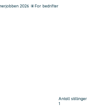
erjobben
2026
☀️
For bedrifter
Antall stillinger
1