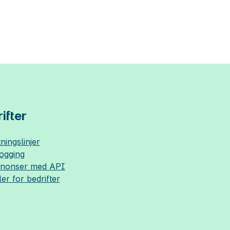
ifter
ningslinjer
logging
nnonser med API
ler for bedrifter