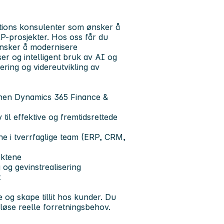
tions konsulenter som ønsker å
P-prosjekter. Hos oss får du
ønsker å modernisere
er og intelligent bruk av AI og
ering og videreutvikling av
nnen Dynamics 365 Finance &
il effektive og fremtidsrettede
rne i tverrfaglige team (ERP, CRM,
ektene
 og gevinstrealisering
t
e og skape tillit hos kunder. Du
løse reelle forretningsbehov.