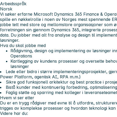
Arbeidsspråk
Norsk
Vi søker erfarne Microsoft Dynamics 365 Finance & Opera
spille en nøkkelrolle i noen av Norges mest spennende ER
jobbe tett med store og mellomstore organisasjoner som 
forretningen sin gjennom Dynamics 365, integrerte prosess
data. Du jobber med alt fra analyse og design til implement
løsninger.
Hva du skal jobbe med
Rådgivning, design og implementering av løsninger i
Operations
Kartlegging av kundens prosesser og oversette behov t
løsninger
Lede eller bidra i større implementeringsprosjekter, gje
Power Platform, agentisk AI, RPA m.m.)
Sikre god funksjonell arkitektur og best practice i prosj
Bistå kunder med kontinuerlig forbedring, optimalisering
Faglig støtte og sparring med kolleger i leveranseteame
Hvem vi ser etter
Du er en trygg rådgiver med evne til å utfordre, strukturer
trigges av komplekse prosesser og hvordan teknologi kan 
Videre har du: