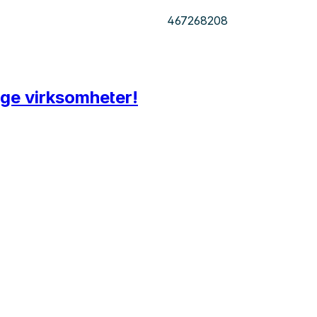
467268208
ige virksomheter!