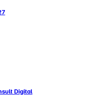
27
ult Digital