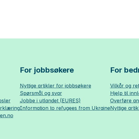
For jobbsøkere
For bedr
Nyttige artikler for jobbsøkere
Vilkår og ret
Spørsmål og svar
Hjelp til inn
sler
Jobbe i utlandet (EURES)
Overføre a
erklæring
Information to refugees from Ukraine
Nyttige artik
sen.no