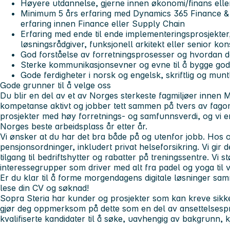
Høyere utdannelse, gjerne innen økonomi/finans elle
Minimum 5 års erfaring med Dynamics 365 Finance & 
erfaring innen Finance eller Supply Chain
Erfaring med ende til ende implementeringsprosjekter,
løsningsrådgiver, funksjonell arkitekt eller senior ko
God forståelse av forretningsprosesser og hvordan d
Sterke kommunikasjonsevner og evne til å bygge god
Gode ferdigheter i norsk og engelsk, skriftlig og munt
Gode grunner til å velge oss
Du blir en del av et av Norges sterkeste fagmiljøer innen M
kompetanse aktivt og jobber tett sammen på tvers av fago
prosjekter med høy forretnings- og samfunnsverdi, og vi er 
Norges beste arbeidsplass år etter år.
Vi ønsker at du har det bra både på og utenfor jobb. Hos os
pensjonsordninger, inkludert privat helseforsikring. Vi gir 
tilgang til bedriftshytter og rabatter på treningssentre. Vi 
interessegrupper som driver med alt fra padel og yoga til v
Er du klar til å forme morgendagens digitale løsninger sam
lese din CV og søknad!
Sopra Steria har kunder og prosjekter som kan kreve sikker
gjør deg oppmerksom på dette som en del av ansettelsesp
kvalifiserte kandidater til å søke, uavhengig av bakgrunn, kj