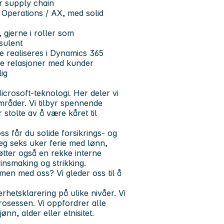
r supply chain
Operations / AX, med solid
 gjerne i roller som
nsulent
e realiseres i Dynamics 365
e relasjoner med kunder
lig
icrosoft-teknologi. Her deler vi
mråder. Vi tilbyr spennende
stolte av å være kåret til
s får du solide forsikrings- og
deg seks uker ferie med lønn,
støtter også en rekke interne
insmaking og strikking.
men med oss? Vi gleder oss til å
hetsklarering på ulike nivåer. Vi
rosessen.
Vi oppfordrer alle
ønn, alder eller etnisitet.