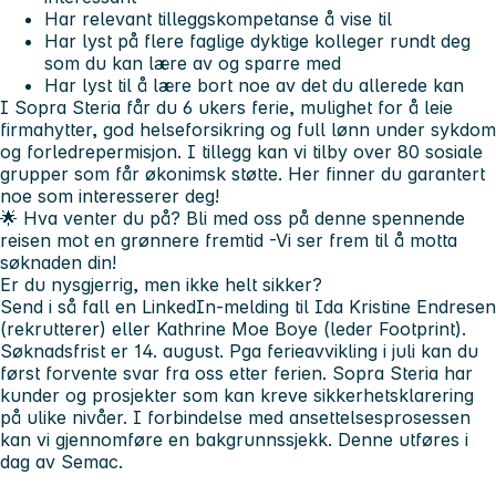
Har relevant tilleggskompetanse å vise til
Har lyst på flere faglige dyktige kolleger rundt deg
som du kan lære av og sparre med
Har lyst til å lære bort noe av det du allerede kan
I Sopra Steria får du 6 ukers ferie, mulighet for å leie
firmahytter, god helseforsikring og full lønn under sykdom
og forledrepermisjon. I tillegg kan vi tilby over 80 sosiale
grupper som får økonimsk støtte. Her finner du garantert
noe som interesserer deg!
🌟
Hva venter du på?
Bli med oss på denne spennende
reisen mot en grønnere fremtid -Vi ser frem til å motta
søknaden din!
Er du nysgjerrig, men ikke helt sikker?
Send i så fall en LinkedIn-melding til Ida Kristine Endresen
(rekrutterer) eller Kathrine Moe Boye (leder Footprint).
Søknadsfrist er 14. august. Pga ferieavvikling i juli kan du
først forvente svar fra oss etter ferien.
Sopra Steria har
kunder og prosjekter som kan kreve sikkerhetsklarering
på ulike nivåer. I forbindelse med ansettelsesprosessen
kan vi gjennomføre en bakgrunnssjekk. Denne utføres i
dag av Semac.