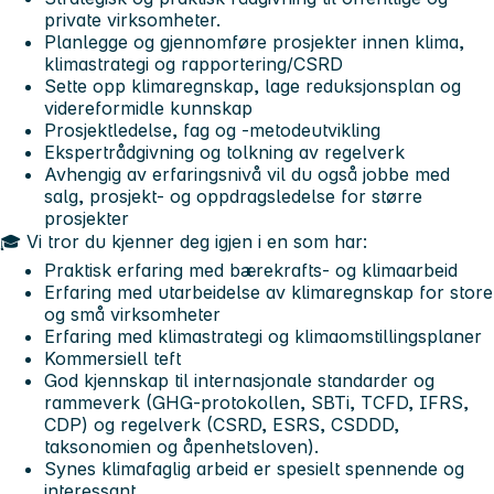
private virksomheter.
Planlegge og gjennomføre prosjekter innen klima,
klimastrategi og rapportering/CSRD
Sette opp klimaregnskap, lage reduksjonsplan og
videreformidle kunnskap
Prosjektledelse, fag og -metodeutvikling
Ekspertrådgivning og tolkning av regelverk
Avhengig av erfaringsnivå vil du også jobbe med
salg, prosjekt- og oppdragsledelse for større
prosjekter
🎓
Vi tror du kjenner deg igjen i en som har:
Praktisk erfaring med bærekrafts- og klimaarbeid
Erfaring med utarbeidelse av klimaregnskap for store
og små virksomheter
Erfaring med klimastrategi og klimaomstillingsplaner
Kommersiell teft
God kjennskap til internasjonale standarder og
rammeverk (GHG-protokollen, SBTi, TCFD, IFRS,
CDP) og regelverk (CSRD, ESRS, CSDDD,
taksonomien og åpenhetsloven).
Synes klimafaglig arbeid er spesielt spennende og
interessant