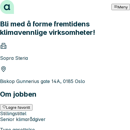
Hopp til innhold
Meny
Bli med å forme fremtidens
klimavennlige virksomheter!
Sopra Steria
Biskop Gunnerius gate 14A, 0185 Oslo
Om jobben
Lagre favoritt
Stillingstittel
Senior klimarådgiver
Type ansettelse