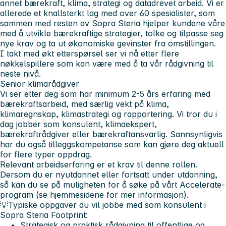
annet bærekraft, klima, strategi og datadrevet arbeid. Vi er
allerede et knallsterkt lag med over 60 spesialister, som
sammen med resten av Sopra Steria hjelper kundene våre
med å utvikle bærekraftige strategier, tolke og tilpasse seg
nye krav og ta ut økonomiske gevinster fra omstillingen.
I takt med økt etterspørsel ser vi nå etter flere
nøkkelspillere som kan være med å ta vår rådgivning til
neste nivå.
Senior klimarådgiver
Vi ser etter deg som har minimum 2-5 års erfaring med
bærekraftsarbeid, med særlig vekt på klima,
klimaregnskap, klimastrategi og rapportering. Vi tror du i
dag jobber som konsulent, klimaekspert,
bærekraftrådgiver eller bærekraftansvarlig. Sannsynligvis
har du også tilleggskompetanse som kan gjøre deg aktuell
for flere typer oppdrag.
Relevant arbeidserfaring er et krav til denne rollen.
Dersom du er nyutdannet eller fortsatt under utdanning,
så kan du se på muligheten for å søke på vårt Accelerate-
program (se hjemmesidene for mer informasjon).
💡
Typiske oppgaver du vil jobbe med som konsulent i
Sopra Steria Footprint:
Strategisk og praktisk rådgivning til offentlige og