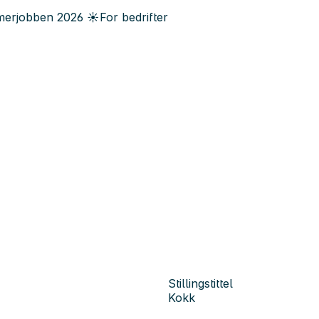
erjobben
2026
☀️
For bedrifter
Stillingstittel
Kokk