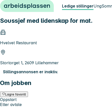
Hopp til innhold
Ledige stillinger
Ung
Somm
Soussjef med lidenskap for mat.
Hvelvet Restaurant
Stortorget 1, 2609 Lillehammer
Stillingsannonsen er inaktiv.
Om jobben
Lagre favoritt
Oppstart
Etter avtale