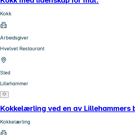
Kokk med lidenskap for mat.
Kokk
Arbeidsgiver
Hvelvet Restaurant
Sted
Lillehammer
Kokkelærling ved en av Lillehammers 
Kokkelærling