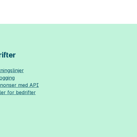
ifter
ningslinjer
logging
nnonser med API
ler for bedrifter