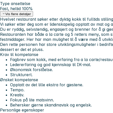
Type ansettelse
Fast, heltid 100%
Vis flere detaljer
Hvelvet restaurant søker etter dyktig kokk til fulltids stilli
Vi søker etter deg som er lidenskapelig opptatt av mat og 
Du er ryddig, selvstendig, engasjert og brenner for å gi gjest
Restauranten har både a la carte og 5 retters meny, som ski
festmiddager. Her har man mulighet til å være med å utvik
Den rette personen har store utviklingsmuligheter i bedrif
dessert er det et pluss.
Krav til kompetanse
Fagbrev som kokk, med erfaring fra a la carte/restau
Ledererfaring og god kjennskap til IK-mat.
Økonomisk forståelse.
Strukturert.
Ønsket kompetanse
Opptatt av det lille ekstra for gjestene.
Tempo.
Kreativ.
Fokus på lite matsvinn.
Behersker gjerne skandinavisk og engelsk.
Personlige egenskaper