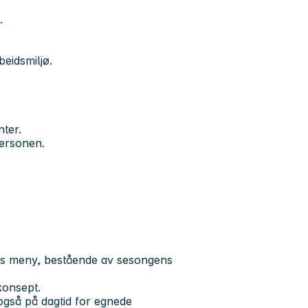
.
beidsmiljø.
nter.
 personen.
ers meny, bestående av sesongens
konsept.
også på dagtid for egnede