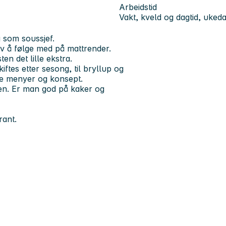
Arbeidstid
Vakt, kveld og dagtid, uked
ng som soussjef.
av å følge med på mattrender.
en det lille ekstra.
ftes etter sesong, til bryllup og
le menyer og konsept.
ten. Er man god på kaker og
rant.