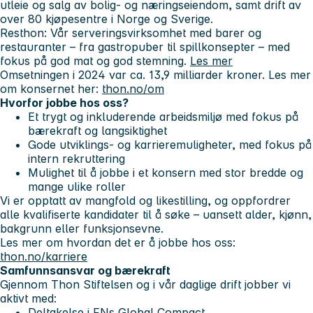
utleie og salg av bolig- og næringseiendom, samt drift av
over 80 kjøpesentre i Norge og Sverige.
Resthon
: Vår serveringsvirksomhet med barer og
restauranter – fra gastropuber til spillkonsepter – med
fokus på god mat og god stemning.
Les mer
Omsetningen i 2024 var ca. 13,9 milliarder kroner. Les mer
om konsernet her:
thon.no/om
Hvorfor jobbe hos oss?
Et trygt og inkluderende arbeidsmiljø med fokus på
bærekraft og langsiktighet
Gode utviklings- og karrieremuligheter, med fokus på
intern rekruttering
Mulighet til å jobbe i et konsern med stor bredde og
mange ulike roller
Vi er opptatt av mangfold og likestilling, og oppfordrer
alle kvalifiserte kandidater til å søke – uansett alder, kjønn,
bakgrunn eller funksjonsevne.
Les mer om hvordan det er å jobbe hos oss:
thon.no/karriere
Samfunnsansvar og bærekraft
Gjennom Thon Stiftelsen og i vår daglige drift jobber vi
aktivt med:
Deltakelse i FNs Global Compact