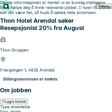
Denne informasjonen er hentet ut av kunstig intelligens
Hopp til innhold
Meny
for å hjelpe deg å finne relevante jobber. I noen få tilfeller
kan det være feil, så husk å sjekke hele annonsen.
Thon Hotel Arendal søker
Resepsjonist 20% fra August
Thon Gruppen
Friergangen 1, 4836 Arendal
Stillingsannonsen er inaktiv.
Om jobben
Lagre favoritt
Type ansettelse
Fast, deltid