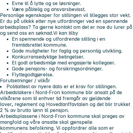
Evne til å lytte og se løsninger.
Være pålitelig og ansvarsbevisst.
Personlige egenskaper for stillingen vil tillegges stor vekt.
Er du på utkikk etter nye utfordringer ved en spennende
arbeidsplass? Ta gjerne kontakt om det er noe du lurer på
og send oss en søknad.
Vi kan tilby
En spennende og utfordrende stilling i en
fremtidsrettet kommune.
Gode muligheter for faglig og personlig utvikling.
Konkurransedyktige betingelser.
Et godt arbeidsmiljø med engasjerte kollegaer.
Gode pensjons- og forsikringsordninger.
Flyttegodtgjørelse.
Forutsetninger / vilkår
Politiattest av nyere dato er et krav for stillingen.
Arbeidstakere i Nord-Fron kommune blir ansatt på de
vilkårene som til enhver tid fremgår av gjeldende
lover, reglement og Hovedtariffavtalen og det blir trukket
2 % av brutto lønn til pensjon.
Arbeidsplassene i Nord-Fron kommune skal preges av
mangfold og våre ansatte skal gjenspeile
kommunens befolkning. Vi oppfordrer alle som er