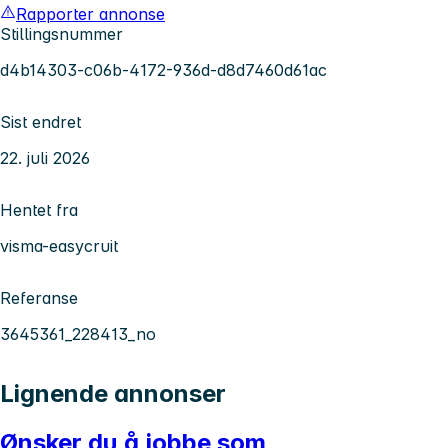
Rapporter annonse
Stillingsnummer
d4b14303-c06b-4172-936d-d8d7460d61ac
Sist endret
22. juli 2026
Hentet fra
visma-easycruit
Referanse
3645361_228413_no
Lignende annonser
Ønsker du å jobbe som