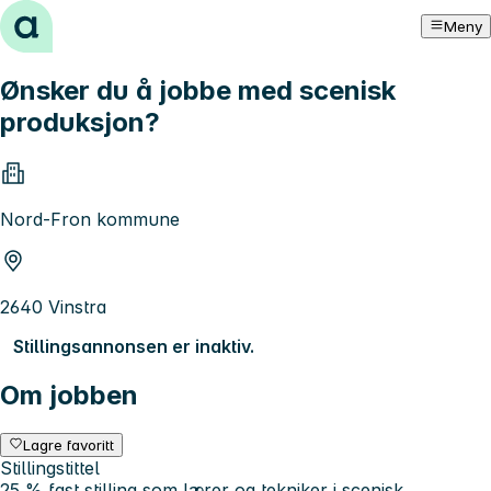
Hopp til innhold
Meny
Ønsker du å jobbe med scenisk
produksjon?
Nord-Fron kommune
2640 Vinstra
Stillingsannonsen er inaktiv.
Om jobben
Lagre favoritt
Stillingstittel
25 % fast stilling som lærer og tekniker i scenisk