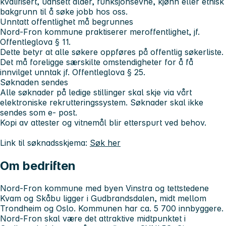
kvalifisert, uansett alder, funksjonsevne, kjønn eller etnisk
bakgrunn til å søke jobb hos oss.
Unntatt offentlighet må begrunnes
Nord-Fron kommune praktiserer meroffentlighet, jf.
Offentleglova § 11.
Dette betyr at alle søkere oppføres på offentlig søkerliste.
Det må foreligge særskilte omstendigheter for å få
innvilget unntak jf. Offentleglova § 25.
Søknaden sendes
Alle søknader på ledige stillinger skal skje via vårt
elektroniske rekrutteringssystem. Søknader skal ikke
sendes som e- post.
Kopi av attester og vitnemål blir etterspurt ved behov.
Link til søknadsskjema:
Søk her
Om bedriften
Nord-Fron kommune med byen Vinstra og tettstedene
Kvam og Skåbu ligger i Gudbrandsdalen, midt mellom
Trondheim og Oslo. Kommunen har ca. 5 700 innbyggere.
Nord-Fron skal være det attraktive midtpunktet i