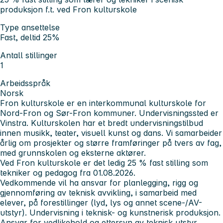
produksjon f.t. ved Fron kulturskole
Type ansettelse
Fast, deltid 25%
Antall stillinger
1
Arbeidsspråk
Norsk
Fron kulturskole er en interkommunal kulturskole for
Nord-Fron og Sør-Fron kommuner. Undervisningssted er
Vinstra. Kulturskolen har et bredt undervisningstilbud
innen musikk, teater, visuell kunst og dans. Vi samarbeider
årlig om prosjekter og større framføringer på tvers av fag,
med grunnskolen og eksterne aktører.
Ved Fron kulturskole er det ledig 25 % fast stilling som
tekniker og pedagog fra 01.08.2026.
Vedkommende vil ha ansvar for planlegging, rigg og
gjennomføring av teknisk avvikling, i samarbeid med
elever, på forestillinger (lyd, lys og annet scene-/AV-
utstyr). Undervisning i teknisk- og kunstnerisk produksjon.
Ansvar for vedlikehold og ettersyn av teknisk utstyr.