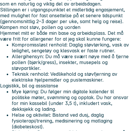
som en naturlig og viktig del av arbeidsdagen.
Stillingen er i utgangspunktet et midlertidig engasjement,
med mulighet for fast ansettelse på et senere tidspunkt
(gjennomsnittlig 2–3 dager per uke, samt helg og reise).
Kampen mot støv, pollen og uorden
Hjemmet mitt er både min base og arbeidsplass. Det må
være fritt for allergener for at jeg skal kunne fungere:
Kompromissløst renhold: Daglig støvtørking, vask av
leilighet, sengetøy og klesvask er faste rutiner.
Allergihensyn: Du må være svært nøye med å fjerne
pollen (bjørk/gress), insekter, musepels og
støvpartikler.
Teknisk renhold: Vedlikehold og støvfjerning av
elektriske hjelpemidler og pustemaskiner.
Logistikk, bil og assistanse
Mye kjøring: Du følger min digitale kalender til
politiske møter, svømming og opptak. Du har ansvar
for min kassebil (under 3,5 t), inkludert vask,
dekksjekk og lading.
Helse og aktivitet: Bistand ved dusj, daglig
fysioterapi/trening, medisinering og matlaging
(diabeteskost).