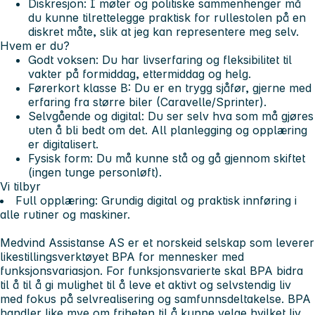
Diskresjon: I møter og politiske sammenhenger må
du kunne tilrettelegge praktisk for rullestolen på en
diskret måte, slik at jeg kan representere meg selv.
Hvem er du?
Godt voksen: Du har livserfaring og fleksibilitet til
vakter på formiddag, ettermiddag og helg.
Førerkort klasse B: Du er en trygg sjåfør, gjerne med
erfaring fra større biler (Caravelle/Sprinter).
Selvgående og digital: Du ser selv hva som må gjøres
uten å bli bedt om det. All planlegging og opplæring
er digitalisert.
Fysisk form: Du må kunne stå og gå gjennom skiftet
(ingen tunge personløft).
Vi tilbyr
Full opplæring: Grundig digital og praktisk innføring i
alle rutiner og maskiner.
Medvind Assistanse AS er et norskeid selskap som leverer
likestillingsverktøyet BPA for mennesker med
funksjonsvariasjon. For funksjonsvarierte skal BPA bidra
til å til å gi mulighet til å leve et aktivt og selvstendig liv
med fokus på selvrealisering og samfunnsdeltakelse. BPA
handler like mye om friheten til å kunne velge hvilket liv