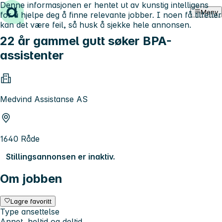
Denne informasjonen er hentet ut av kunstig intelligens
Hopp til innhold
Meny
for å hjelpe deg å finne relevante jobber. I noen få tilfeller
kan det være feil, så husk å sjekke hele annonsen.
22 år gammel gutt søker BPA-
assistenter
Medvind Assistanse AS
1640 Råde
Stillingsannonsen er inaktiv.
Om jobben
Lagre favoritt
Type ansettelse
Annet, heltid og deltid