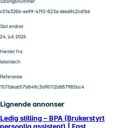
Stillingsnummer
c01e328b-ee99-4f92-823a-dee69c2cd1b6
Sist endret
24. juli 2026
Hentet fra
talentech
Referanse
157fdeab57b849c3a98112b887985bc4
Lignende annonser
Ledig stilling – BPA (Brukerstyrt
personlig assistent) | Fast