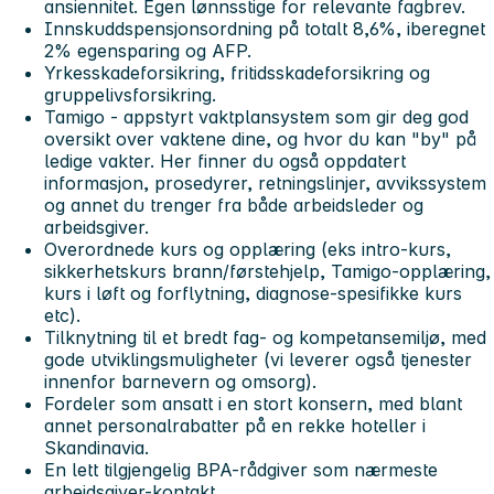
ansiennitet. Egen lønnsstige for relevante fagbrev.
Innskuddspensjonsordning på totalt 8,6%, iberegnet
2% egensparing og AFP.
Yrkesskadeforsikring, fritidsskadeforsikring og
gruppelivsforsikring.
Tamigo - appstyrt vaktplansystem som gir deg god
oversikt over vaktene dine, og hvor du kan "by" på
ledige vakter. Her finner du også oppdatert
informasjon, prosedyrer, retningslinjer, avvikssystem
og annet du trenger fra både arbeidsleder og
arbeidsgiver.
Overordnede kurs og opplæring (eks intro-kurs,
sikkerhetskurs brann/førstehjelp, Tamigo-opplæring,
kurs i løft og forflytning, diagnose-spesifikke kurs
etc).
Tilknytning til et bredt fag- og kompetansemiljø, med
gode utviklingsmuligheter (vi leverer også tjenester
innenfor barnevern og omsorg).
Fordeler som ansatt i en stort konsern, med blant
annet personalrabatter på en rekke hoteller i
Skandinavia.
En lett tilgjengelig BPA-rådgiver som nærmeste
arbeidsgiver-kontakt.