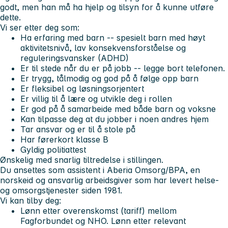
godt, men han må ha hjelp og tilsyn for å kunne utføre
dette.
Vi ser etter deg som:
Ha erfaring med barn -- spesielt barn med høyt
aktivitetsnivå, lav konsekvensforståelse og
reguleringsvansker (ADHD)
Er til stede når du er på jobb -- legge bort telefonen.
Er trygg, tålmodig og god på å følge opp barn
Er fleksibel og løsningsorjentert
Er villig til å lære og utvikle deg i rollen
Er god på å samarbeide med både barn og voksne
Kan tilpasse deg at du jobber i noen andres hjem
Tar ansvar og er til å stole på
Har førerkort klasse B
Gyldig politiattest
Ønskelig med snarlig tiltredelse i stillingen.
Du ansettes som assistent i Aberia Omsorg/BPA, en
norskeid og ansvarlig arbeidsgiver som har levert helse-
og omsorgstjenester siden 1981.
Vi kan tilby deg:
Lønn etter overenskomst (tariff) mellom
Fagforbundet og NHO. Lønn etter relevant