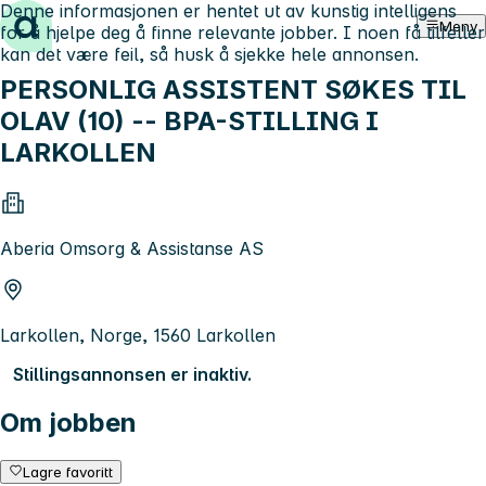
Denne informasjonen er hentet ut av kunstig intelligens
Hopp til innhold
Meny
for å hjelpe deg å finne relevante jobber. I noen få tilfeller
kan det være feil, så husk å sjekke hele annonsen.
PERSONLIG ASSISTENT SØKES TIL
OLAV (10) -- BPA-STILLING I
LARKOLLEN
Aberia Omsorg & Assistanse AS
Larkollen, Norge, 1560 Larkollen
Stillingsannonsen er inaktiv.
Om jobben
Lagre favoritt