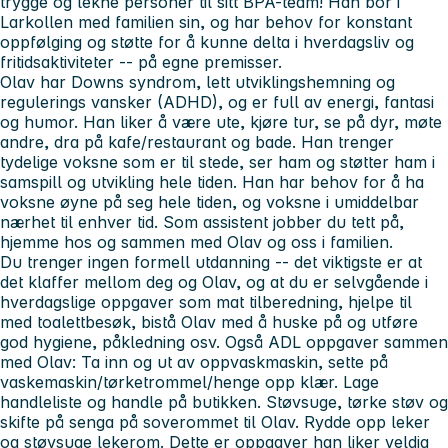
trygge og lekne personer til sitt BPA-team! Han bor i
Larkollen med familien sin, og har behov for konstant
oppfølging og støtte for å kunne delta i hverdagsliv og
fritidsaktiviteter -- på egne premisser.
Olav har Downs syndrom, lett utviklingshemning og
regulerings vansker (ADHD), og er full av energi, fantasi
og humor. Han liker å være ute, kjøre tur, se på dyr, møte
andre, dra på kafe/restaurant og bade. Han trenger
tydelige voksne som er til stede, ser ham og støtter ham i
samspill og utvikling hele tiden. Han har behov for å ha
voksne øyne på seg hele tiden, og voksne i umiddelbar
nærhet til enhver tid. Som assistent jobber du tett på,
hjemme hos og sammen med Olav og oss i familien.
Du trenger ingen formell utdanning -- det viktigste er at
det klaffer mellom deg og Olav, og at du er selvgående i
hverdagslige oppgaver som mat tilberedning, hjelpe til
med toalettbesøk, bistå Olav med å huske på og utføre
god hygiene, påkledning osv. Også ADL oppgaver sammen
med Olav: Ta inn og ut av oppvaskmaskin, sette på
vaskemaskin/tørketrommel/henge opp klær. Lage
handleliste og handle på butikken. Støvsuge, tørke støv og
skifte på senga på soverommet til Olav. Rydde opp leker
og støvsuge lekerom. Dette er oppgaver han liker veldig