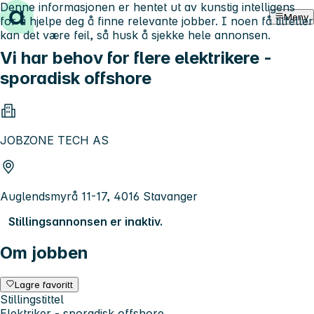
Denne informasjonen er hentet ut av kunstig intelligens
Hopp til innhold
Meny
for å hjelpe deg å finne relevante jobber. I noen få tilfeller
kan det være feil, så husk å sjekke hele annonsen.
Vi har behov for flere elektrikere -
sporadisk offshore
JOBZONE TECH AS
Auglendsmyrå 11-17, 4016 Stavanger
Stillingsannonsen er inaktiv.
Om jobben
Lagre favoritt
Stillingstittel
Elektriker - sporadisk offshore