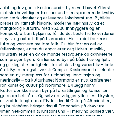
Jobb og lev godt i Kristiansund – byen ved havet Ytterst
mot storhavet ligger Kristiansund – en sjarmerende kystby
med sterk identitet og et levende lokalsamfunn. Bybildet
preges av ramsalt historie, moderne næringsliv og et
mangfoldig kulturliv. Med 25.000 innbyggere og en
kompakt, urban bykjerne, får du det beste fra to verdener
– byliv og natur tett på hverandre. Her er det friskere i
lufta og varmere mellom folk. Du blir fort en del av
fellesskapet, enten du engasjerer deg i idrett, musikk,
friluftsliv eller en av de mange festivalene og aktivitetene
som preger byen. Kristiansund byr på både hav og fjell,
og gir deg alle muligheter for et aktivt og variert liv – hele
året. Byen er også i vekst: Campus Kristiansund er etablert
som en ny møteplass for utdanning, innovasjon og
næringsliv – og kulturhuset Normoria er nytt kraftsenter
for kunst og kultur på Nordmøre. I tillegg har vi
Kulturfabrikken som byr på forestillinger og konserter
gjennom hele året. Og selv om vi ligger ytterst ved kysten,
er vi aldri langt unna: Fly tar deg til Oslo på 45 minutter,
og hurtigbåten bringer deg til Trondheim på drøyt tre
timer. Velkommen til Kristiansund – i medvind uansett vær.