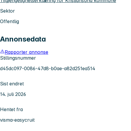
Tilgjengelighetserklæring for Kristiansund kommune
Sektor
Offentlig
Annonsedata
Rapporter annonse
Stillingsnummer
d45dc097-0086-47d8-b0ae-a82d251ea514
Sist endret
14. juli 2026
Hentet fra
visma-easycruit