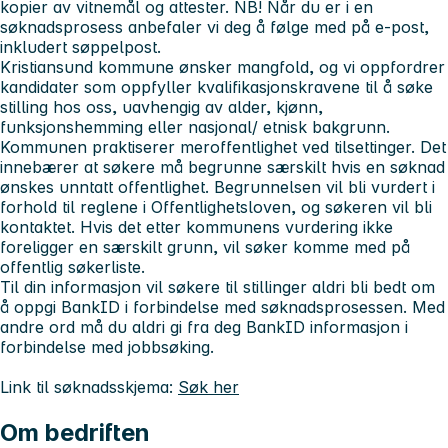
kopier av vitnemål og attester.
NB! Når du er i en
søknadsprosess anbefaler vi deg å følge med på e-post,
inkludert søppelpost.
Kristiansund kommune ønsker mangfold, og vi oppfordrer
kandidater som oppfyller kvalifikasjonskravene til å søke
stilling hos oss, uavhengig av alder, kjønn,
funksjonshemming eller nasjonal/ etnisk bakgrunn.
Kommunen praktiserer meroffentlighet ved tilsettinger. Det
innebærer at søkere må begrunne særskilt hvis en søknad
ønskes unntatt offentlighet. Begrunnelsen vil bli vurdert i
forhold til reglene i Offentlighetsloven, og søkeren vil bli
kontaktet. Hvis det etter kommunens vurdering ikke
foreligger en særskilt grunn, vil søker komme med på
offentlig søkerliste.
Til din informasjon vil søkere til stillinger aldri bli bedt om
å oppgi BankID i forbindelse med søknadsprosessen. Med
andre ord må du aldri gi fra deg BankID informasjon i
forbindelse med jobbsøking.
Link til søknadsskjema:
Søk her
Om bedriften