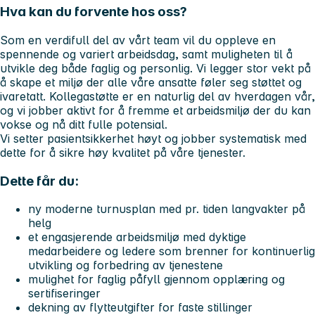
Hva kan du forvente hos oss?
Som en verdifull del av vårt team vil du oppleve en
spennende og variert arbeidsdag, samt muligheten til å
utvikle deg både faglig og personlig. Vi legger stor vekt på
å skape et miljø der alle våre ansatte føler seg støttet og
ivaretatt. Kollegastøtte er en naturlig del av hverdagen vår,
og vi jobber aktivt for å fremme et arbeidsmiljø der du kan
vokse og nå ditt fulle potensial.
Vi setter pasientsikkerhet høyt og jobber systematisk med
dette for å sikre høy kvalitet på våre tjenester.
Dette får du:
ny moderne turnusplan med pr. tiden langvakter på
helg
et engasjerende arbeidsmiljø med dyktige
medarbeidere og ledere som brenner for kontinuerlig
utvikling og forbedring av tjenestene
mulighet for faglig påfyll gjennom opplæring og
sertifiseringer
dekning av flytteutgifter for faste stillinger