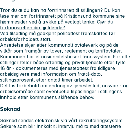
Tror du at du kan ha fortrinnsrett til stillingen? Du kan
lese mer om fortrinnsrett på Kristiansund kommune sine
hjemmesider ved å trykke på vedlagt lenke:
Gjør du
fortrinnsretten din gjeldende?
Ved tilsetting må godkjent politiattest fremskaffes før
arbeidsforholdets start.
Ansettelse skjer etter kommunalt avtaleverk og på de
vilkår som framgår av lover, reglement og tariffavtaler.
Kommunen har et ansiennitetsbasert lønnssystem. For alle
stillinger teller både offentlig og privat tjeneste etter fylte
18 år - dokumenteres med tjenesteattest fra tidligere
arbeidsgivere med informasjon om fra/til-dato,
stillingsprosent, eller antall timer arbeidet.
Det tas forbehold om endring av tjenestested, ansvars- og
arbeidsområde samt eventuelle tilpasninger i stillingens
innhold etter kommunens skiftende behov.
Søknad
Søknad sendes elektronisk via vårt rekrutteringssystem.
Søkere som blir innkalt til intervju må ta med attesterte